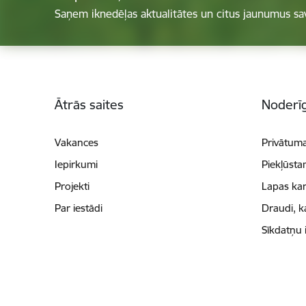
Saņem iknedēļas aktualitātes un citus jaunumus sa
Kājene
Ātrās saites
Noderīg
Vakances
Privātuma
Iepirkumi
Piekļūsta
Projekti
Lapas kar
Par iestādi
Draudi, k
Sīkdatņu 