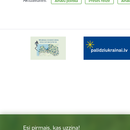
Aktualitātes:
Ainavu politika
Preses relīze
Aina
Esi pirmais, kas uzzina!