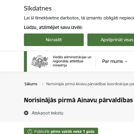
Pāriet uz lapas saturu
Sīkdatnes
Lai šī tīmekļvietne darbotos, tā izmanto obligāti nepiec
Lūdzu, atzīmējiet savu izvēli:
Noraidīt
Apstiprināt visas
Par mums
Sākums
Norisinājās pirmā Ainavu pārvaldības koordinācijas 
Norisinājās pirmā Ainavu pārvaldība
Atskaņot tekstu
Publicēts
pirms vairāk nekā 1 gada