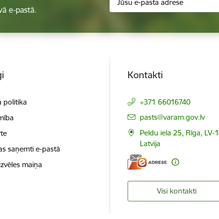
vā e-pastā.
i
Kontakti
 politika
+371 66016740
E-pasts:
pasts@varam.gov.lv
mība
Peldu iela 25, Rīga, LV-
te
Latvija
as saņemti e-pastā
izvēles maiņa
Visi kontakti