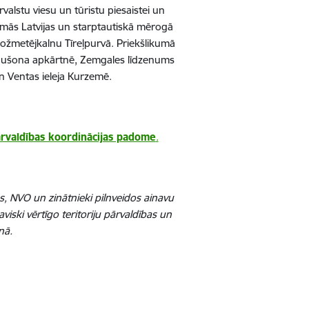
valstu viesu un tūristu piesaistei un
tamās Latvijas un starptautiskā mērogā
Ložmetējkalnu Tīreļpurvā. Priekšlikumā
n Rušona apkārtnē, Zemgales līdzenums
un Ventas ieleja Kurzemē.
rvaldības koordinācijas padome
.
s, NVO un zinātnieki pilnveidos ainavu
ski vērtīgo teritoriju pārvaldības un
nā.