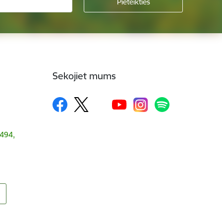
Sekojiet mums
1494,