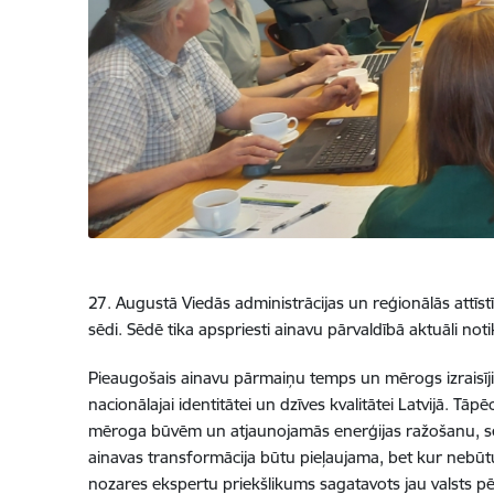
27. Augustā Viedās administrācijas un reģionālās attī
sēdi. Sēdē tika apspriesti ainavu pārvaldībā aktuāli no
Pieaugošais ainavu pārmaiņu temps un mērogs izraisījis
nacionālajai identitātei un dzīves kvalitātei Latvijā. Tā
mēroga būvēm un atjaunojamās enerģijas ražošanu, sēdē 
ainavas transformācija būtu pieļaujama, bet kur nebūtu.
nozares ekspertu priekšlikums sagatavots jau valsts pē