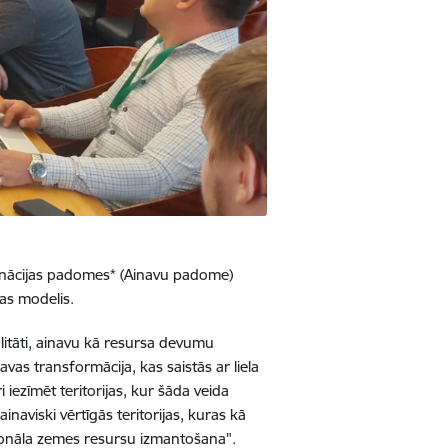
dinācijas padomes* (Ainavu padome)
bas modelis.
litāti, ainavu kā resursa devumu
avas transformācija, kas saistās ar liela
ezīmēt teritorijas, kur šāda veida
naviski vērtīgās teritorijas, kuras kā
cionāla zemes resursu izmantošana".