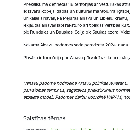
Priekšlikumā definētas 18 teritorijas ar vēsturiskās att
līdzsvaru kopējai dabas un kultūras mantojuma ilgtspējī
unikālās ainavas, kā Piejūras ainavu un Lībiešu krastu
iekļautās ainavas labi raksturo arī tipiskās vērtības
pie Rundāles un Bauskas, Sēlija pie Saukas ezera, Vidz
Nākamā Ainavu padomes sēde paredzēta 2024. gada 1
Plašāka informācija par Ainavu pārvaldības koordinā
*Ainavu padome nodrošina Ainavu politikas ieviešanu. P
pārvaldības terminus, sagatavos priekšlikumus normatīv
atbalsta modeli. Padomes darbu koordinē VARAM, nodrošin
Saistītas tēmas