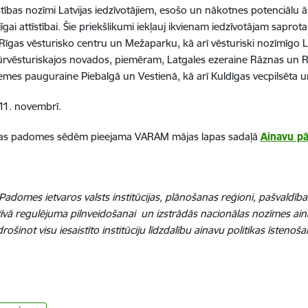
īstības nozīmi Latvijas iedzīvotājiem, esošo un nākotnes potenciālu ār
gai attīstībai. Šie priekšlikumi iekļauj ikvienam iedzīvotājam sapro
, Rīgas vēsturisko centru un Mežaparku, kā arī vēsturiski nozīmīgo 
 kultūrvēsturiskajos novados, piemēram, Latgales ezeraine Rāznas u
emes pauguraine Piebalgā un Vestienā, kā arī Kuldīgas vecpilsēta 
1. novembrī.
cijas padomes sēdēm pieejama VARAM mājas lapas sadaļā
Ainavu pā
adomes ietvaros valsts institūcijas, plānošanas reģioni, pašvaldība
ā regulējuma pilnveidošanai un izstrādās nacionālas nozīmes ainavi
ot visu iesaistīto institūciju līdzdalību ainavu politikas īstenoša