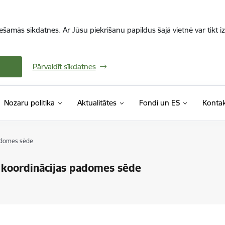
iešamās sīkdatnes. Ar Jūsu piekrišanu papildus šajā vietnē var tikt i
Pārvaldīt sīkdatnes
Nozaru politika
Aktualitātes
Fondi un ES
Kontak
padomes sēde
s koordinācijas padomes sēde