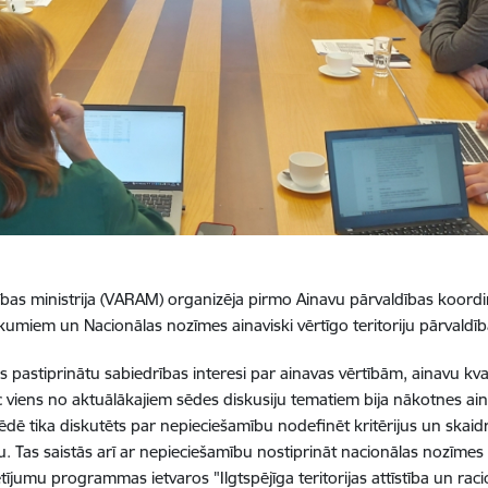
stības ministrija (VARAM) organizēja pirmo Ainavu pārvaldības koor
tikumiem un Nacionālas nozīmes ainaviski vērtīgo teritoriju pārvaldī
 pastiprinātu sabiedrības interesi par ainavas vērtībām, ainavu kva
pēc viens no aktuālākajiem sēdes diskusiju tematiem bija nākotnes ain
tika diskutēts par nepieciešamību nodefinēt kritērijus un skaidri i
 Tas saistās arī ar nepieciešamību nostiprināt nacionālas nozīmes ai
tījumu programmas ietvaros "Ilgtspējīga teritorijas attīstība un ra