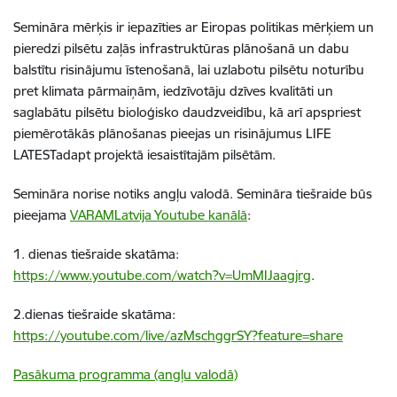
Semināra mērķis ir iepazīties ar Eiropas politikas mērķiem un
pieredzi pilsētu zaļās infrastruktūras plānošanā un dabu
balstītu risinājumu īstenošanā, lai uzlabotu pilsētu noturību
pret klimata pārmaiņām, iedzīvotāju dzīves kvalitāti un
saglabātu pilsētu bioloģisko daudzveidību, kā arī apspriest
piemērotākās plānošanas pieejas un risinājumus LIFE
LATESTadapt projektā iesaistītajām pilsētām.
Semināra norise notiks angļu valodā. Semināra tiešraide būs
pieejama
VARAMLatvija Youtube kanālā
:
1. dienas tiešraide skatāma:
https://www.youtube.com/watch?v=UmMIJaagjrg
.
2.dienas tiešraide skatāma:
https://youtube.com/live/azMschggrSY?feature=share
Pasākuma programma (angļu valodā)