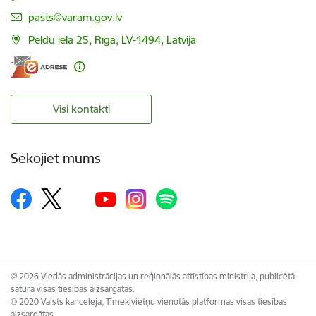
E-pasts:
pasts@varam.gov.lv
Peldu iela 25, Rīga, LV-1494, Latvija
Visi kontakti
Sekojiet mums
© 2026 Viedās administrācijas un reģionālās attīstības ministrija, publicētā
satura visas tiesības aizsargātas.
© 2020 Valsts kanceleja, Tīmekļvietņu vienotās platformas visas tiesības
aizsargātas.