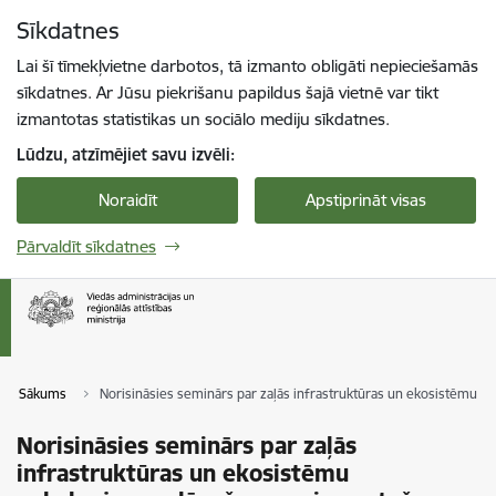
Pāriet uz lapas saturu
Sīkdatnes
Spied
lai meklētu
Enter
Lai šī tīmekļvietne darbotos, tā izmanto obligāti nepieciešamās
sīkdatnes. Ar Jūsu piekrišanu papildus šajā vietnē var tikt
izmantotas statistikas un sociālo mediju sīkdatnes.
Lūdzu, atzīmējiet savu izvēli:
Noraidīt
Apstiprināt visas
Pārvaldīt sīkdatnes
Sākums
Norisināsies seminārs par zaļās infrastruktūras un ekosistēmu p
Norisināsies seminārs par zaļās
infrastruktūras un ekosistēmu