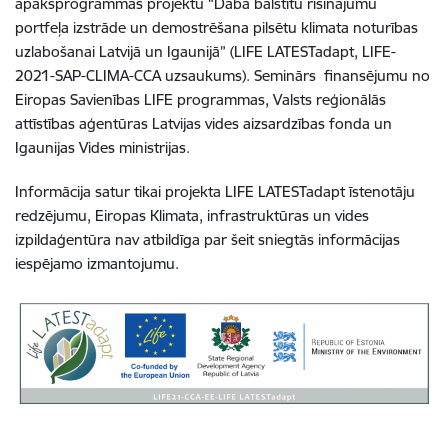
apakšprogrammas projektu “Dabā balstītu risinājumu
portfeļa izstrāde un demostrēšana pilsētu klimata noturības
uzlabošanai Latvijā un Igaunijā” (LIFE LATESTadapt, LIFE-
2021-SAP-CLIMA-CCA uzsaukums). Seminārs finansējumu no
Eiropas Savienības LIFE programmas, Valsts reģionālās
attīstības aģentūras Latvijas vides aizsardzības fonda un
Igaunijas Vides ministrijas.
Informācija satur tikai projekta LIFE LATESTadapt īstenotāju
redzējumu, Eiropas Klimata, infrastruktūras un vides
izpildaģentūra nav atbildīga par šeit sniegtās informācijas
iespējamo izmantojumu.