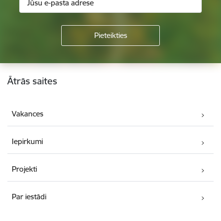
Kājene
Ātrās saites
Vakances
Iepirkumi
Projekti
Par iestādi