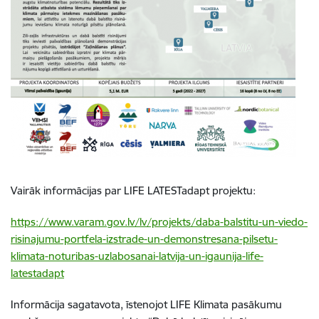
Vairāk informācijas par LIFE LATESTadapt projektu:
https://www.varam.gov.lv/lv/projekts/daba-balstitu-un-viedo-
risinajumu-portfela-izstrade-un-demonstresana-pilsetu-
klimata-noturibas-uzlabosanai-latvija-un-igaunija-life-
latestadapt
Informācija sagatavota, īstenojot LIFE Klimata pasākumu