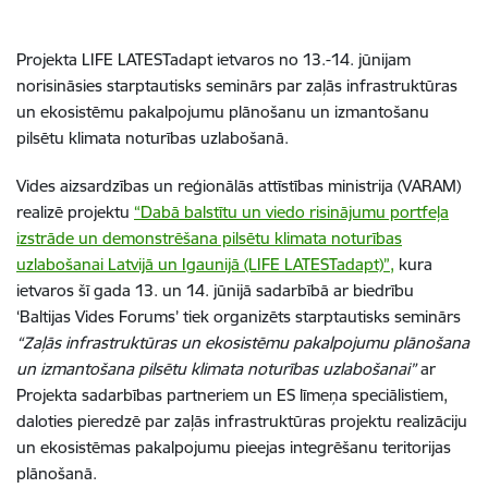
Projekta LIFE LATESTadapt ietvaros no 13.-14. jūnijam
norisināsies starptautisks seminārs par zaļās infrastruktūras
un ekosistēmu pakalpojumu plānošanu un izmantošanu
pilsētu klimata noturības uzlabošanā.
Vides aizsardzības un reģionālās attīstības ministrija (VARAM)
realizē projektu
“Dabā balstītu un viedo risinājumu portfeļa
izstrāde un demonstrēšana pilsētu klimata noturības
uzlabošanai Latvijā un Igaunijā (LIFE LATESTadapt)”,
kura
ietvaros šī gada 13. un 14. jūnijā sadarbībā ar biedrību
‘Baltijas Vides Forums’ tiek organizēts starptautisks seminārs
“Zaļās infrastruktūras un ekosistēmu pakalpojumu plānošana
un izmantošana pilsētu klimata noturības uzlabošanai”
ar
Projekta sadarbības partneriem un ES līmeņa speciālistiem,
daloties pieredzē par zaļās infrastruktūras projektu realizāciju
un ekosistēmas pakalpojumu pieejas integrēšanu teritorijas
plānošanā.