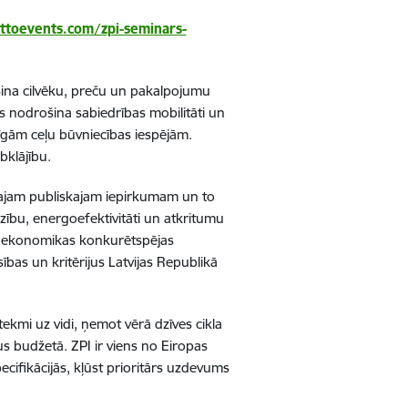
ttoevents.com/zpi-seminars-
šina cilvēku, preču un pakalpojumu
s nodrošina sabiedrības mobilitāti un
īgām ceļu būvniecības iespējām.
bklājību.
aļajam publiskajam iepirkumam un to
zību, energoefektivitāti un atkritumu
ās ekonomikas konkurētspējas
bas un kritērijus Latvijas Republikā
ekmi uz vidi, ņemot vērā dzīves cikla
s budžetā. ZPI ir viens no Eiropas
cifikācijās, kļūst prioritārs uzdevums