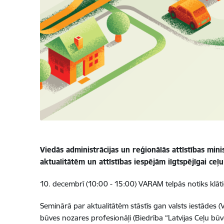
Viedās administrācijas un reģionālās attīstības min
aktualitātēm un attīstības iespējām ilgtspējīgai ceļ
10. decembrī (10:00 - 15:00) VARAM telpās notiks klāt
Seminārā par aktualitātēm stāstīs gan valsts iestādes (
būves nozares profesionāļi (Biedrība “Latvijas Ceļu būvē