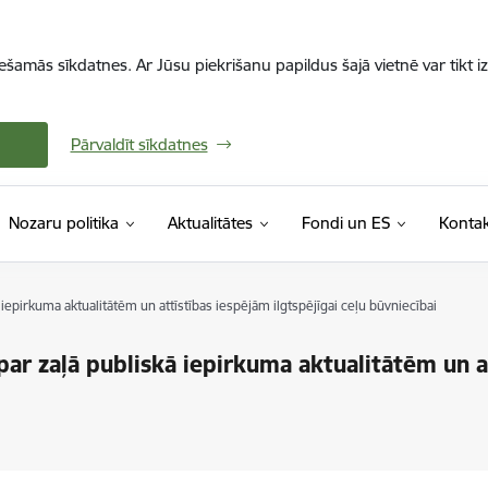
iešamās sīkdatnes. Ar Jūsu piekrišanu papildus šajā vietnē var tikt i
Pārvaldīt sīkdatnes
Nozaru politika
Aktualitātes
Fondi un ES
Kontak
epirkuma aktualitātēm un attīstības iespējām ilgtspējīgai ceļu būvniecībai
ar zaļā publiskā iepirkuma aktualitātēm un a