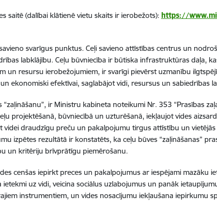
s saitē (dalībai klātienē vietu skaits ir ierobežots):
https://www.mi
savieno svarīgus punktus. Ceļi savieno attīstības centrus un nodro
bas labklājību. Ceļu būvniecība ir būtiska infrastruktūras daļa, ka
 un resursu ierobežojumiem, ir svarīgi pievērst uzmanību ilgtspēj
 un ekonomiski efektīvai, saglabājot vidi, resursus un sabiedrības la
es “zaļināšanu”, ir Ministru kabineta noteikumi Nr. 353 “Prasības z
eļu projektēšanā, būvniecībā un uzturēšanā, iekļaujot vides aizsard
 videi draudzīgu preču un pakalpojumu tirgus attīstību un vietēj
 izpētes rezultātā ir konstatēts, ka ceļu būves “zaļināšanas” prasī
bu un kritēriju brīvprātīgu piemērošanu.
tādes cenšas iepirkt preces un pakalpojumus ar iespējami mazāku iet
etekmi uz vidi, veicina sociālus uzlabojumus un panāk ietaupījumu
tārajiem instrumentiem, un vides nosacījumu iekļaušana iepirkumu spe