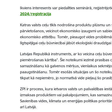
Ikviens interesents var piedalīties seminārā, reģistrējotie
2024/registracija
Katras valsts ceļu tīkls nodrošina produktu plūsmu un 
pārvietošanos, veicinot ekonomisko izaugsmi un sabiedrī
ekonomisko attīstību. Tomēr, pieaugot vides problēmām
Ilgtspējīgai ceļu būvniecībai jābūt ekoloģiski draudzīgai
Latvijas Republikā instruments, ar ko veicina ceļu būv
piemērošanas kārtība”. Šie noteikumi iezīmē prasības c
samazināšanu kā galvenos mērķus, vienlaikus sekmējot
paaugstināšanu. Tomēr esošās situācijas un šo noteikumu
tikpat kā nepiemēro, jo normatīvā vide pieļauj šo prasī
ZPI ir process, kura ietvaros valsts un pašvaldības ies
izmaksas produktiem vai pakalpojumiem, kas samazina i
Savienības vides, klimata un enerģijas politikas priori
arī Latvijā.