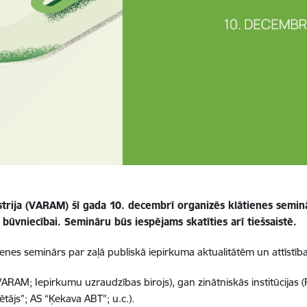
istrija (VARAM) šī gada 10. decembrī organizēs klātienes semin
u būvniecībai. Semināru būs iespējams skatīties arī tiešsaistē.
ienes seminārs par zaļā publiskā iepirkuma
aktualitātēm un attīstība
VARAM; Iepirkumu uzraudzības birojs), gan zinātniskās institūcijas (
tājs”; AS “Ķekava ABT”; u.c.).