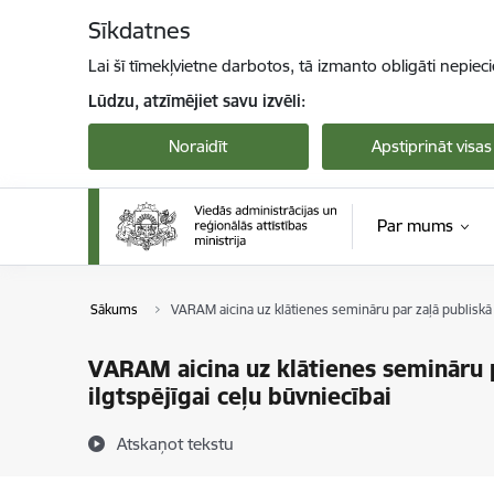
Pāriet uz lapas saturu
Sīkdatnes
Lai šī tīmekļvietne darbotos, tā izmanto obligāti nepiec
Lūdzu, atzīmējiet savu izvēli:
Noraidīt
Apstiprināt visas
Par mums
Sākums
VARAM aicina uz klātienes semināru par zaļā publiskā i
VARAM aicina uz klātienes semināru p
ilgtspējīgai ceļu būvniecībai
Atskaņot tekstu