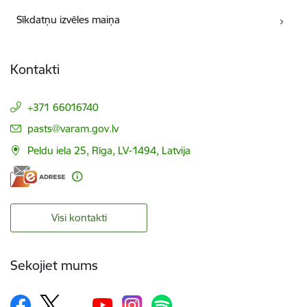
Sīkdatņu izvēles maiņa
Kontakti
+371 66016740
E-pasts:
pasts@varam.gov.lv
Peldu iela 25, Rīga, LV-1494, Latvija
Visi kontakti
Sekojiet mums