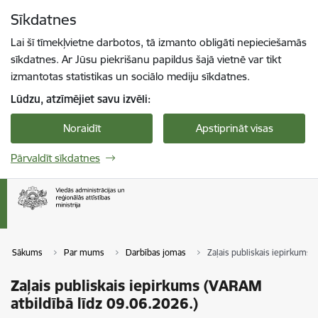
Pāriet uz lapas saturu
Sīkdatnes
Spied
lai meklētu
Enter
Lai šī tīmekļvietne darbotos, tā izmanto obligāti nepieciešamās
sīkdatnes. Ar Jūsu piekrišanu papildus šajā vietnē var tikt
izmantotas statistikas un sociālo mediju sīkdatnes.
Lūdzu, atzīmējiet savu izvēli:
Noraidīt
Apstiprināt visas
Pārvaldīt sīkdatnes
Sākums
Par mums
Darbības jomas
Zaļais publiskais iepirkums 
Zaļais publiskais iepirkums (VARAM
atbildībā līdz 09.06.2026.)