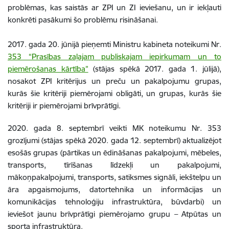
problēmas, kas saistās ar ZPI un ZI ieviešanu, un ir iekļauti
konkrēti pasākumi šo problēmu risināšanai.
2017. gada 20. jūnijā pieņemti Ministru kabineta noteikumi Nr.
353 “Prasības zaļajam publiskajam iepirkumam un to
piemērošanas kārtība”
(stājas spēkā 2017. gada 1. jūlijā),
nosakot ZPI kritērijus un preču un pakalpojumu grupas,
kurās šie kritēriji piemērojami obligāti, un grupas, kurās šie
kritēriji ir piemērojami brīvprātīgi.
2020. gada 8. septembrī veikti MK noteikumu Nr. 353
grozījumi (stājas spēkā 2020. gada 12. septembrī) aktualizējot
esošās grupas (pārtikas un ēdināšanas pakalpojumi, mēbeles,
transports, tīrīšanas līdzekļi un pakalpojumi,
mākoņpakalpojumi, transports, satiksmes signāli, iekštelpu un
āra apgaismojums, datortehnika un informācijas un
komunikācijas tehnoloģiju infrastruktūra, būvdarbi) un
ieviešot jaunu brīvprātīgi piemērojamo grupu – Atpūtas un
sporta infrastruktūra.