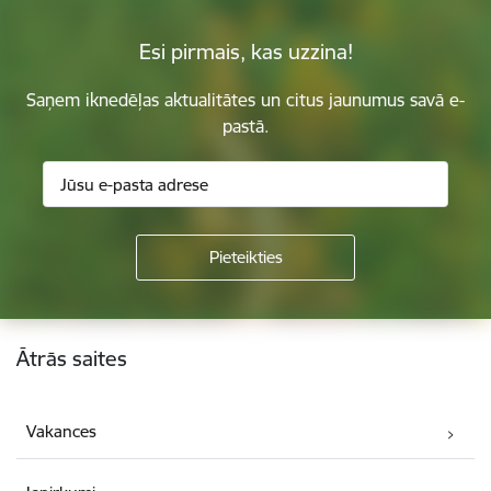
Esi pirmais, kas uzzina!
Saņem iknedēļas aktualitātes un citus jaunumus savā e-
pastā.
Kājene
Ātrās saites
Vakances