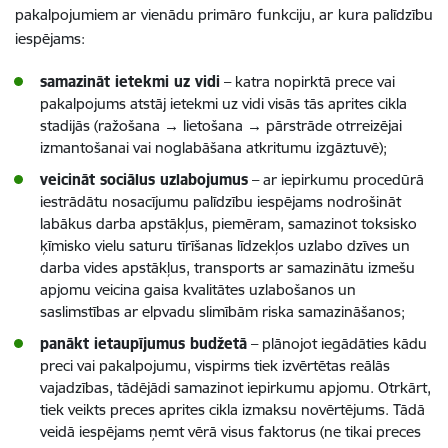
pakalpojumiem ar vienādu primāro funkciju, ar kura palīdzību
iespējams:
samazināt ietekmi uz vidi
– katra nopirktā prece vai
pakalpojums atstāj ietekmi uz vidi visās tās aprites cikla
stadijās (ražošana → lietošana → pārstrāde otrreizējai
izmantošanai vai noglabāšana atkritumu izgāztuvē);
veicināt sociālus uzlabojumus
– ar iepirkumu procedūrā
iestrādātu nosacījumu palīdzību iespējams nodrošināt
labākus darba apstākļus, piemēram, samazinot toksisko
ķīmisko vielu saturu tīrīšanas līdzekļos uzlabo dzīves un
darba vides apstākļus, transports ar samazinātu izmešu
apjomu veicina gaisa kvalitātes uzlabošanos un
saslimstības ar elpvadu slimībām riska samazināšanos;
panākt ietaupījumus budžetā
– plānojot iegādāties kādu
preci vai pakalpojumu, vispirms tiek izvērtētas reālās
vajadzības, tādējādi samazinot iepirkumu apjomu. Otrkārt,
tiek veikts preces aprites cikla izmaksu novērtējums. Tādā
veidā iespējams ņemt vērā visus faktorus (ne tikai preces