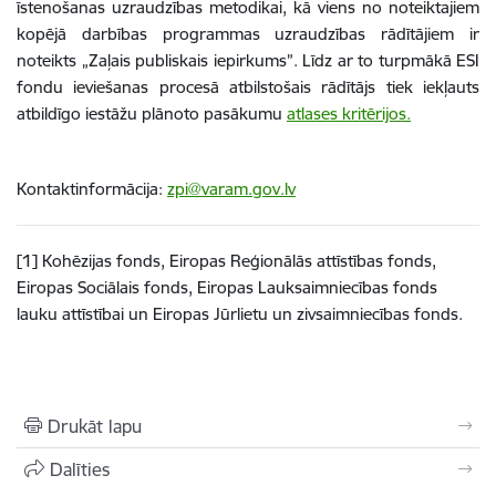
īstenošanas uzraudzības metodikai, kā viens no noteiktajiem
kopējā darbības programmas uzraudzības rādītājiem ir
noteikts „Zaļais publiskais iepirkums”. Līdz ar to turpmākā ESI
fondu ieviešanas procesā atbilstošais rādītājs tiek iekļauts
atbildīgo iestāžu plānoto pasākumu
atlases kritērijos.
Kontaktinformācija:
zpi@varam.gov.lv
[1] Kohēzijas fonds, Eiropas Reģionālās attīstības fonds,
Eiropas Sociālais fonds, Eiropas Lauksaimniecības fonds
lauku attīstībai un Eiropas Jūrlietu un zivsaimniecības fonds.
Drukāt lapu
Dalīties