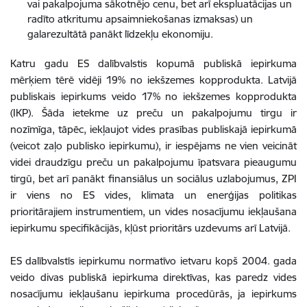
vai pakalpojuma sākotnējo cenu, bet arī ekspluatācijas un
radīto atkritumu apsaimniekošanas izmaksas) un
galarezultātā panākt līdzekļu ekonomiju.
Katru gadu ES dalībvalstis kopumā publiskā iepirkuma
mērķiem tērē vidēji 19% no iekšzemes kopprodukta. Latvijā
publiskais iepirkums veido 17% no iekšzemes kopprodukta
(IKP). Šāda ietekme uz preču un pakalpojumu tirgu ir
nozīmīga, tāpēc, iekļaujot vides prasības publiskajā iepirkumā
(veicot zaļo publisko iepirkumu), ir iespējams ne vien veicināt
videi draudzīgu preču un pakalpojumu īpatsvara pieaugumu
tirgū, bet arī panākt finansiālus un sociālus uzlabojumus, ZPI
ir viens no ES vides, klimata un enerģijas politikas
prioritārajiem instrumentiem, un vides nosacījumu iekļaušana
iepirkumu specifikācijās, kļūst prioritārs uzdevums arī Latvijā.
ES dalībvalstīs iepirkumu normatīvo ietvaru kopš 2004. gada
veido divas publiskā iepirkuma direktīvas, kas paredz vides
nosacījumu iekļaušanu iepirkuma procedūrās, ja iepirkums