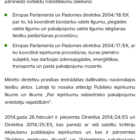
pārsniedz noteiktu robežlielumu (slieksni):
Eiropas Parlamenta un Padomes direktīva 2004/18/EK
par to, kā koordinēt būvdarbu valsts līgumu, piegādes
valsts līgumu un pakalpojumu valsts līgumu slēgšanas
tiesību piešķiršanas procedūru;
Eiropas Parlamenta un Padomes direktīva 2004/17/EK, ar
ko koordinē iepirkuma procedūras, kuras piemēro
subjekti, kas darbojas ūdensapgādes, enerģētikas,
transporta un pasta pakalpojumu nozarēs.
Minēto direktīvu prasības iestrādātas dalībvalstu nacionālajos
tiesību aktos. Latvijā to nosaka attiecīgi Publisko iepirkumu
likums un likums „Par iepirkumu sabiedrisko pakalpojumu
sniedzēju vajadzībām”.
2014.gada 26.februārī ir pieņemta Direktīva 2014/24/ES un
Direktīva 2014/25/ES, kas paredz ar vidi saistītu kritēriju
iekļaušanu publiskajos iepirkumos un kas ir pārņemtas
“Publisko iepirkumu likumā” un “Sabiedrisko pakalpojumu