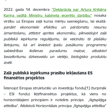
2022. gada 14. decembra
“Deklarācija par Artura Krišjāņa
Kariņa vadītā Ministru kabineta iecerēto darbību”
nosaka
virzību uz Eiropas zaļā kursa mērķu sasniegšanu, tai skaitā:
panākt ekonomiski efektīvu un pārdomātu resursu
izmantošanu, attīstot aprites ekonomiku, pilnveidojot zaļā
publiskā iepirkuma regulējumu, lai veicinātu tā plašāku
lietojumu, kā arī ieviešot īpašu pasākumu programmu
sabiedrības ikdienas paradumu maiņai, atbalstot
bezatkritumu dzīvesveidu un vietējo, bioloģisko produktu
izvēli.
Zaļā publiskā iepirkuma prasību iekļaušana ES
finansētos projektos
Īstenojot Eiropas strukturālo un investīciju fondu[1] (turpmāk
– ESI fondu) līdzfinansētus projektus, kā viens no
horizontālajiem principiem ir noteikts princips „Ilgtspējīga
attīstība”. Atbilstoši Horizontālais principa „Ilgtspējīga attīstība”