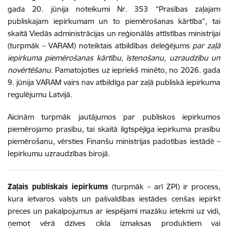
gada 20. jūnija noteikumi Nr. 353 “Prasības zaļajam
publiskajam iepirkumam un to piemērošanas kārtība”, tai
skaitā Viedās administrācijas un reģionālās attīstības ministrijai
(turpmāk – VARAM) noteiktais atbildības deleģējums
par zaļā
iepirkuma piemērošanas kārtību, īstenošanu, uzraudzību un
novērtēšanu.
Pamatojoties uz iepriekš minēto, no 2026. gada
9. jūnija VARAM vairs nav atbildīga par zaļā publiskā iepirkuma
regulējumu Latvijā.
Aicinām turpmāk jautājumos par publiskos iepirkumos
piemērojamo prasību, tai skaitā ilgtspējīga iepirkuma prasību
piemērošanu, vērsties Finanšu ministrijas padotības iestādē –
Iepirkumu uzraudzības birojā.
Zaļais publiskais iepirkums
(turpmāk – arī ZPI) ir process,
kura ietvaros valsts un pašvaldības iestādes cenšas iepirkt
preces un pakalpojumus ar iespējami mazāku ietekmi uz vidi,
ņemot vērā dzīves cikla izmaksas produktiem vai