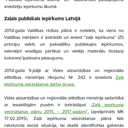
sniedzēju iepirkumu likumā
Zaļais publiskais iepirkums Latvijā
2014.gada Valdības rīcības plānā ir noteikts, ka viens no
Valdības mērķiem ir izstrādāt un ieviest "zaļā iepirkuma" (ZI)
principu valsts un pašvaldību publiskajos iepirkumos,
sekmējot veselīgas pārtikas un vietējo materiālu (tostarp
koksnes) īpatsvara pieaugumu.
2014.gada 9.jūlijā ar Vides aizsardzības un reģionālās
attīstības ministrijas rīkojumu Nr. 242 ir izveidota
Zaļā
iepirkuma veicināšanas darba grupa.
Vides aizsardzības un reģionālās attīstības ministrija sadarbībā
ar iesaistītajām pusēm ir izstrādājusi
„Zaļā iepirkuma
veicināšanas plānu 2015. – 2017.gadam”
, (apstiprināts MK
17.02.2015). Zaļā iepirkuma veicināšanas plānā tiek
raksturota esošā situācija, tai skaitā identificētas galvenās