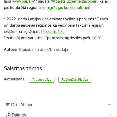
lapā
w
w
w.paps.lv
*
*
sadaļā
“Atbalsts uzņēmējdarbībai”
, kā arī
pie
konkrētā reģiona
remigrācijas
koordinatoriem
.
*
2022. gadā Latvijas Universitātes veiktais pētījums “Dzīves
un darba iespējas reģionos kā veicinošie faktori ārējai un
iekšējai
remigrācijai
”.
Pieejams šeit
*
*
saīsinājums sauklim – “palīdzam atgriezties pašu sētā”
Autors:
Sabiedrisko attiecību nodaļa
Saistītas tēmas
Aktualitātes:
Preses relīze
Reģionālā attīstība
Drukāt lapu
Dalīties