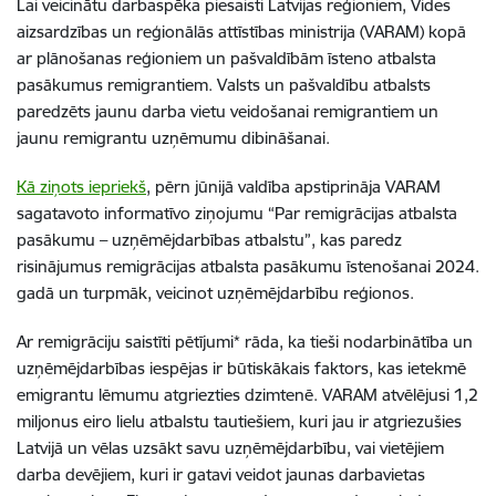
Lai veicinātu darbaspēka piesaisti
Latvijas reģioniem
, Vides
aizsardzības un reģionālās attīstības ministrija
(VARAM)
kopā
ar plānošanas reģioniem un pašvaldībām īsteno atbalsta
pasākumus
remigrantiem
. Valsts un pašvaldību atbalsts
paredzēts jaunu darba vietu
veidošanai
remigrantiem
un
jaunu
remigrantu
uzņēmumu
dibināšanai
.
Kā ziņots iepriekš
, pērn
jūnijā
valdība apstiprināja VARAM
sagatavot
o
informatīv
o
ziņojum
u
“Par
remigrācijas
atbalsta
pasākumu – uzņēmējdarbības atbalstu”, kas paredz
risinājumus
remigrācijas
atbalsta pasākumu īstenošanai 2024.
gadā un turpmāk, veicinot uzņēmējdarbību reģionos.
Ar
remigrāciju
saistīti pētījumi
*
rāda
, ka tieši nodarbinātība un
uzņēmējdarbības iespējas ir būtiskākais faktors, kas ietekmē
emigrantu lēmumu atgriezties dzimtenē. VARAM atvēlējusi 1,2
miljonus eiro lielu atbalstu tautiešiem, kuri jau ir atgriezušies
Latvijā un vēlas uzsākt savu uzņēmējdarbību, vai vietējiem
darba devējiem, kuri ir gatavi veidot jaunas darbavietas