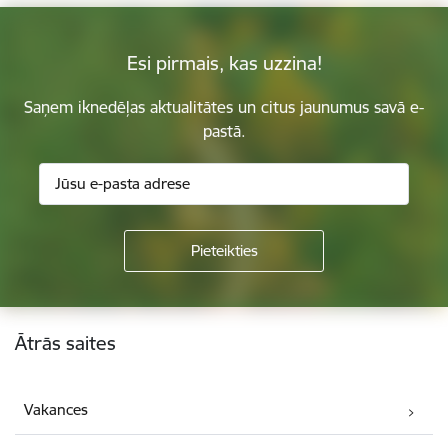
Esi pirmais, kas uzzina!
Saņem iknedēļas aktualitātes un citus jaunumus savā e-
pastā.
Kājene
Ātrās saites
Vakances