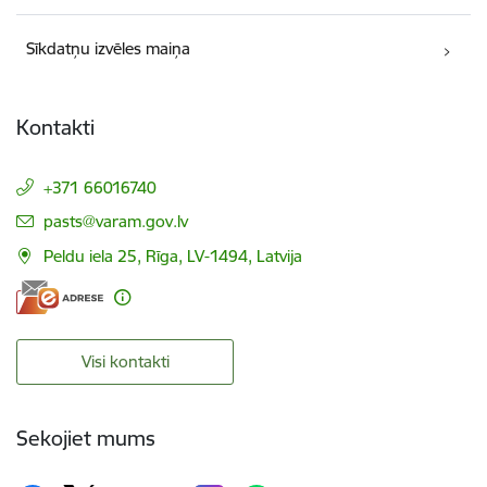
Sīkdatņu izvēles maiņa
Kontakti
+371 66016740
E-pasts:
pasts@varam.gov.lv
Peldu iela 25, Rīga, LV-1494, Latvija
Visi kontakti
Sekojiet mums