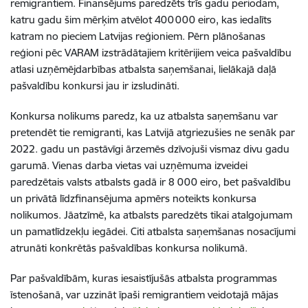
remigrantiem
. Finansējums paredzēts trīs gadu periodam,
katru gadu šim mērķim atvēlot 400 000 eiro, kas iedalīts
katram no pieciem Latvijas reģioniem.
Pērn
plānošanas
reģioni pēc
VARAM
izstrādā
tajiem
kritērij
iem
veica pašvaldību
atlasi
uzņēmējdarbības atbalst
a
saņemšanai
, lielākajā daļā
pašvaldību konkursi jau ir izsludināti.
Konkursa nolikums paredz, ka
uz atbalsta saņemšanu var
pretendēt tie
remigranti
, kas Latvijā atgriezušies ne senāk par
2022.
gadu
un pastāvīgi ārzemēs dzīvojuši vismaz divu gadu
garumā.
Vienas darba vietas vai uzņēmuma izveidei
paredzētais valsts atbalsts gadā ir 8
000 eiro, bet pašvaldību
un privātā līdzfinansējuma apmērs noteikts konkursa
nolikumos
.
Jāatzīmē, ka atbalsts paredzēts tikai atalgojumam
un pamatlīdzekļu iegādei. Citi atbalsta saņemšanas nosacījumi
atrunāti konkrētās pašvaldības konkursa nolikumā.
P
ar pašvaldībām, kuras iesaistījušās atbalsta programmas
īstenošanā, var
uzzināt
īpaši
remigrantiem
veidotajā
mājas