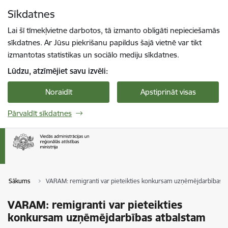
Pāriet uz lapas saturu
Sīkdatnes
Spied
lai meklētu
Enter
Lai šī tīmekļvietne darbotos, tā izmanto obligāti nepieciešamās
sīkdatnes. Ar Jūsu piekrišanu papildus šajā vietnē var tikt
izmantotas statistikas un sociālo mediju sīkdatnes.
Lūdzu, atzīmējiet savu izvēli:
Noraidīt
Apstiprināt visas
Pārvaldīt sīkdatnes
Sākums
VARAM: remigranti var pieteikties konkursam uzņēmējdarbības 
VARAM: remigranti var pieteikties
konkursam uzņēmējdarbības atbalstam