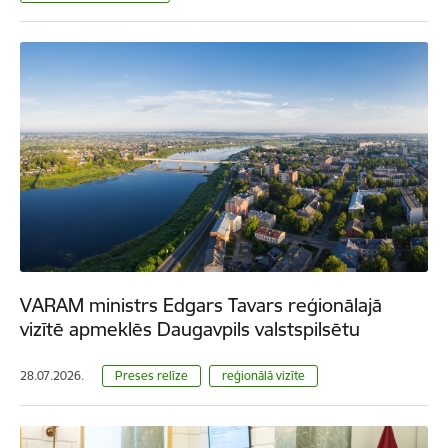
VARAM ministrs Edgars Tavars reģionālajā
vizītē apmeklēs Daugavpils valstspilsētu
28.07.2026.
Preses relīze
reģionālā vizīte