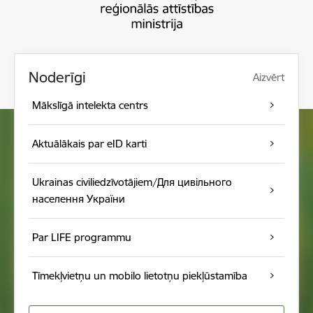
Noderīgi
Aizvērt
Mākslīgā intelekta centrs
Aktuālākais par eID karti
Ukrainas civiliedzīvotājiem/Для цивільного
населення України
Par LIFE programmu
Tīmekļvietņu un mobilo lietotņu piekļūstamība