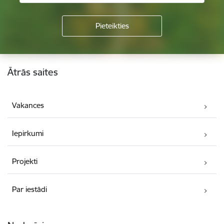
Kājene
Ātrās saites
Vakances
Iepirkumi
Projekti
Par iestādi