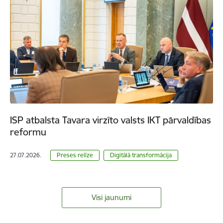
ISP atbalsta Tavara virzīto valsts IKT pārvaldības
reformu
27.07.2026.
Preses relīze
Digitālā transformācija
Visi jaunumi