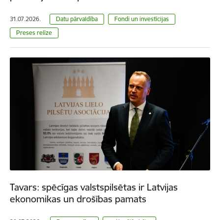
31.07.2026.
Datu pārvaldība
Fondi un investīcijas
Preses relīze
Tavars: spēcīgas valstspilsētas ir Latvijas
ekonomikas un drošības pamats