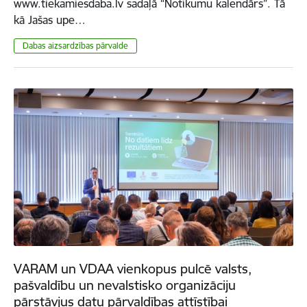
www.tiekamiesdaba.lv sadaļā “Notikumu kalendārs”. Tā
kā Jašas upe…
​​​​​​​Dabas aizsardzības pārvalde
VARAM un VDAA vienkopus pulcē valsts,
pašvaldību un nevalstisko organizāciju
pārstāvjus datu pārvaldības attīstībai