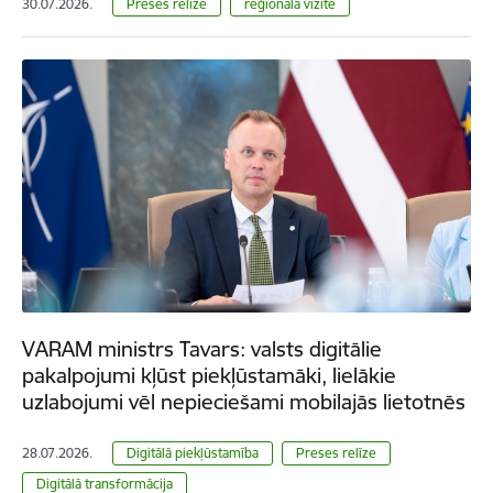
30.07.2026.
Preses relīze
reģionālā vizīte
VARAM ministrs Tavars: valsts digitālie
pakalpojumi kļūst piekļūstamāki, lielākie
uzlabojumi vēl nepieciešami mobilajās lietotnēs
28.07.2026.
Digitālā piekļūstamība
Preses relīze
Digitālā transformācija