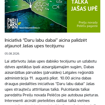
Iniciatīvā “Daru labu dabai” aicina palīdzēt
atjaunot Jašas upes tecējumu
05.08.2026.
Lai atbrīvotu Jašas upes dabisko tecējumu un uzlabotu
dzīves apstākļus īpaši aizsargājamajām sugām, Dabas
aizsardzības pārvaldes (pārvaldes) Latgales reģionālā
administrācija 11. augustā plkst. 10.00 aicina dabas
draugus piedalīties iniciatīvas “Daru labu dabai” Jašas
upes straujteču attīrīšanas talkā. Pulcēšanās talkai
paredzēta Preiļu novada Pelēčos pie autobusa pieturas.
Interesenti aicināti pieteikties dalībai talkā vietnes