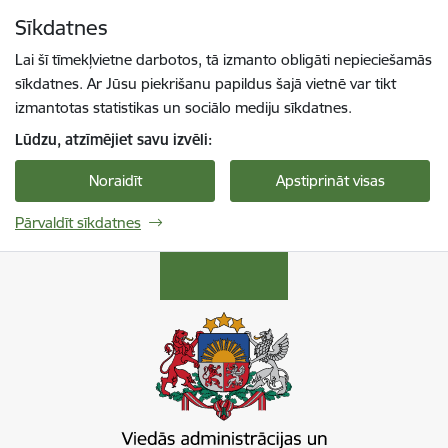
Pāriet uz lapas saturu
Sīkdatnes
Spied
lai meklētu
Enter
Lai šī tīmekļvietne darbotos, tā izmanto obligāti nepieciešamās
sīkdatnes. Ar Jūsu piekrišanu papildus šajā vietnē var tikt
izmantotas statistikas un sociālo mediju sīkdatnes.
Lūdzu, atzīmējiet savu izvēli:
Noraidīt
Apstiprināt visas
Pārvaldīt sīkdatnes
Viedās administrācijas un reģionālās attīstība