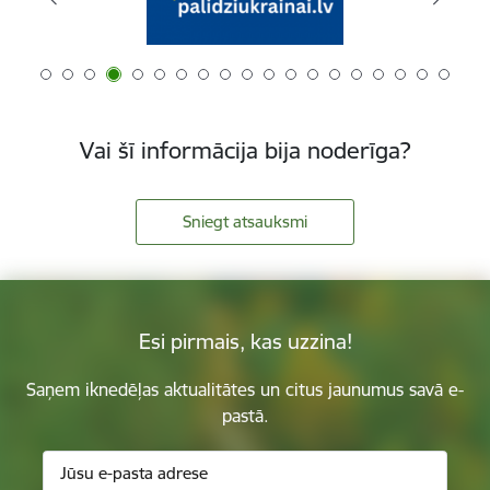
Vai šī informācija bija noderīga?
Sniegt atsauksmi
Esi pirmais, kas uzzina!
Saņem iknedēļas aktualitātes un citus jaunumus savā e-
pastā.