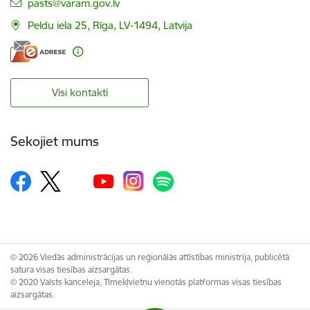
E-pasts:
pasts@varam.gov.lv
Peldu iela 25, Rīga, LV-1494, Latvija
Visi kontakti
Sekojiet mums
© 2026 Viedās administrācijas un reģionālās attīstības ministrija, publicētā
satura visas tiesības aizsargātas.
© 2020 Valsts kanceleja, Tīmekļvietņu vienotās platformas visas tiesības
aizsargātas.