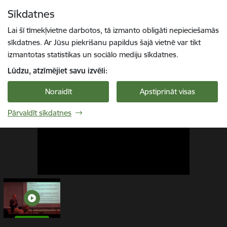
Pāriet uz lapas saturu
Sīkdatnes
1 / 1
Spied
lai meklētu
Enter
Lai šī tīmekļvietne darbotos, tā izmanto obligāti nepieciešamās
sīkdatnes. Ar Jūsu piekrišanu papildus šajā vietnē var tikt
izmantotas statistikas un sociālo mediju sīkdatnes.
Lūdzu, atzīmējiet savu izvēli:
Noraidīt
Apstiprināt visas
Pārvaldīt sīkdatnes