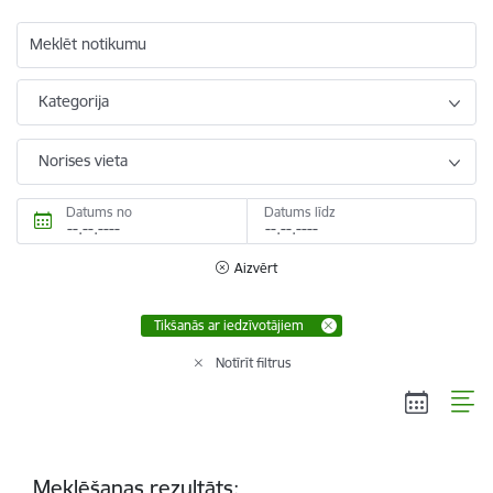
Meklēt notikumu
Kategorija
Norises vieta
Datums no
Datums līdz
Aizvērt
Tikšanās ar iedzīvotājiem
Notīrīt filtrus
Meklēšanas rezultāts: