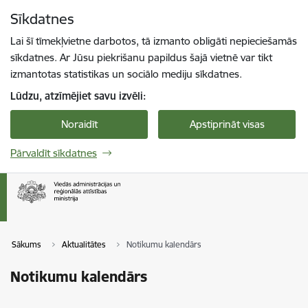
Pāriet uz lapas saturu
Sīkdatnes
Spied
lai meklētu
Enter
Lai šī tīmekļvietne darbotos, tā izmanto obligāti nepieciešamās
sīkdatnes. Ar Jūsu piekrišanu papildus šajā vietnē var tikt
izmantotas statistikas un sociālo mediju sīkdatnes.
Lūdzu, atzīmējiet savu izvēli:
Noraidīt
Apstiprināt visas
Pārvaldīt sīkdatnes
Sākums
Aktualitātes
Notikumu kalendārs
Notikumu kalendārs