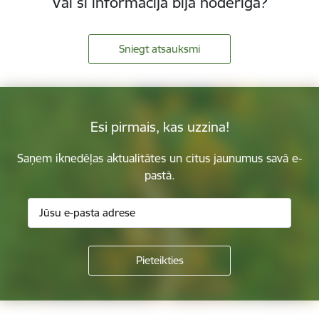
Vai šī informācija bija noderīga?
Sniegt atsauksmi
Esi pirmais, kas uzzina!
Saņem iknedēļas aktualitātes un citus jaunumus savā e-
pastā.
Kājene