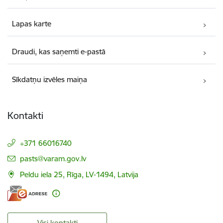
Lapas karte
Draudi, kas saņemti e-pastā
Sīkdatņu izvēles maiņa
Kontakti
+371 66016740
E-pasts:
pasts@varam.gov.lv
Peldu iela 25, Rīga, LV-1494, Latvija
Visi kontakti