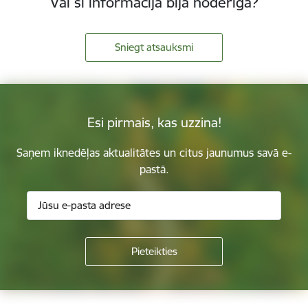
Vai šī informācija bija noderīga?
Sniegt atsauksmi
Esi pirmais, kas uzzina!
Saņem iknedēļas aktualitātes un citus jaunumus savā e-
pastā.
Kājene