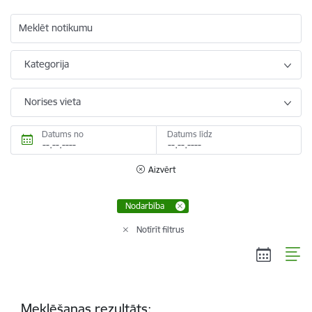
Meklēt notikumu
Kategorija
Norises vieta
Datums no
Datums līdz
Aizvērt
Nodarbība
Notīrīt filtrus
Meklēšanas rezultāts: