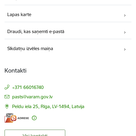
Lapas karte
Draudi, kas saņemti e-pastā
Sīkdatņu izvēles maiņa
Kontakti
+371 66016740
E-pasts:
pasts@varam.gov.lv
Peldu iela 25, Rīga, LV-1494, Latvija
Visi kontakti