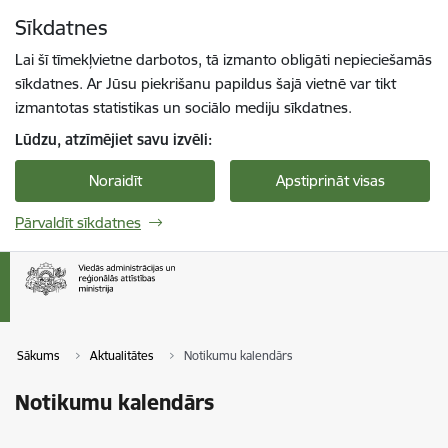
Pāriet uz lapas saturu
Sīkdatnes
Spied
lai meklētu
Enter
Lai šī tīmekļvietne darbotos, tā izmanto obligāti nepieciešamās
sīkdatnes. Ar Jūsu piekrišanu papildus šajā vietnē var tikt
izmantotas statistikas un sociālo mediju sīkdatnes.
Lūdzu, atzīmējiet savu izvēli:
Noraidīt
Apstiprināt visas
Pārvaldīt sīkdatnes
Sākums
Aktualitātes
Notikumu kalendārs
Notikumu kalendārs