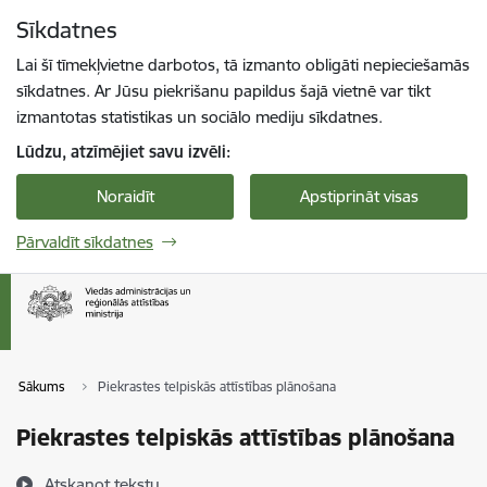
Pāriet uz lapas saturu
Sīkdatnes
Spied
lai meklētu
Enter
Lai šī tīmekļvietne darbotos, tā izmanto obligāti nepieciešamās
sīkdatnes. Ar Jūsu piekrišanu papildus šajā vietnē var tikt
izmantotas statistikas un sociālo mediju sīkdatnes.
Lūdzu, atzīmējiet savu izvēli:
Noraidīt
Apstiprināt visas
Pārvaldīt sīkdatnes
Sākums
Piekrastes telpiskās attīstības plānošana
Piekrastes telpiskās attīstības plānošana
Atskaņot tekstu