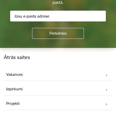
pastā.
Kājene
Ātrās saites
Vakances
Iepirkumi
Projekti