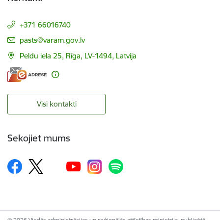
+371 66016740
E-pasts:
pasts@varam.gov.lv
Peldu iela 25, Rīga, LV-1494, Latvija
Visi kontakti
Sekojiet mums