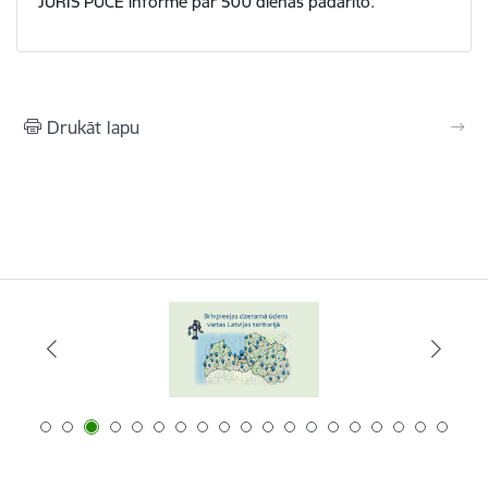
JURIS PŪCE informē par 500 dienās padarīto.
Drukāt lapu