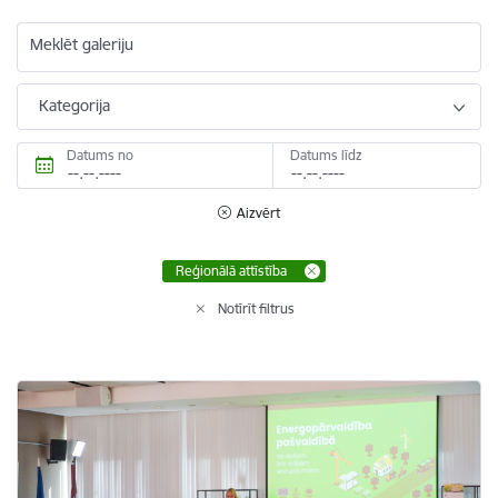
Meklēt galeriju
Kategorija
Datums no
Datums līdz
Aizvērt
Reģionālā attīstība
Notīrīt filtrus