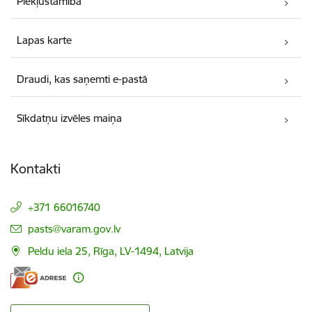
Piekļūstamība
Lapas karte
Draudi, kas saņemti e-pastā
Sīkdatņu izvēles maiņa
Kontakti
+371 66016740
E-pasts:
pasts@varam.gov.lv
Peldu iela 25, Rīga, LV-1494, Latvija