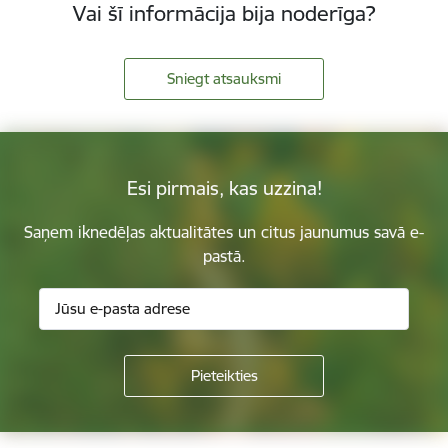
Vai šī informācija bija noderīga?
Sniegt atsauksmi
Esi pirmais, kas uzzina!
Saņem iknedēļas aktualitātes un citus jaunumus savā e-
pastā.
Kājene