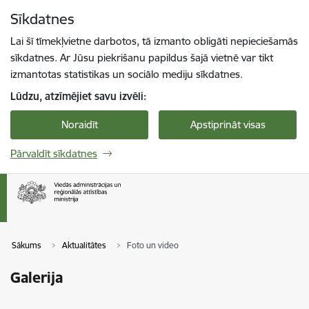
Pāriet uz lapas saturu
Sīkdatnes
Spied
lai meklētu
Enter
Lai šī tīmekļvietne darbotos, tā izmanto obligāti nepieciešamās
sīkdatnes. Ar Jūsu piekrišanu papildus šajā vietnē var tikt
izmantotas statistikas un sociālo mediju sīkdatnes.
Lūdzu, atzīmējiet savu izvēli:
Noraidīt
Apstiprināt visas
Pārvaldīt sīkdatnes
Sākums
Aktualitātes
Foto un video
Galerija