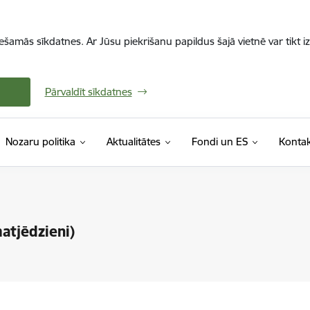
iešamās sīkdatnes. Ar Jūsu piekrišanu papildus šajā vietnē var tikt i
Pārvaldīt sīkdatnes
Nozaru politika
Aktualitātes
Fondi un ES
Kontak
atjēdzieni)