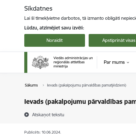
Pāriet uz lapas saturu
Sīkdatnes
Lai šī tīmekļvietne darbotos, tā izmanto obligāti nepiec
Lūdzu, atzīmējiet savu izvēli:
Noraidīt
Apstiprināt visas
Par mums
Sākums
Ievads (pakalpojumu pārvaldības pamatjēdzieni)
Ievads (pakalpojumu pārvaldības pam
Atskaņot tekstu
Publicēts: 10.06.2024.