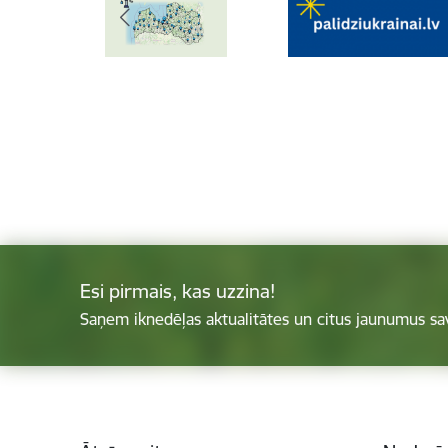
Esi pirmais, kas uzzina!
Saņem iknedēļas aktualitātes un citus jaunumus sa
Kājene