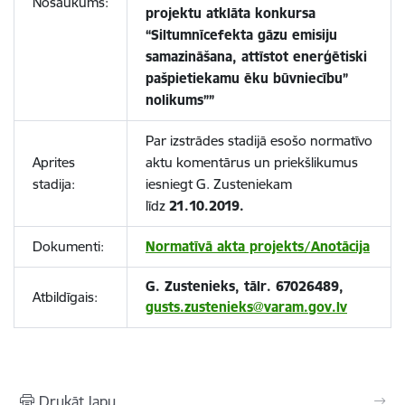
Nosaukums:
projektu atklāta konkursa
“Siltumnīcefekta gāzu emisiju
samazināšana, attīstot enerģētiski
pašpietiekamu ēku būvniecību”
nolikums””
Par izstrādes stadijā esošo normatīvo
Aprites
aktu komentārus un priekšlikumus
stadija:
iesniegt G. Zusteniekam
līdz
21.10.2019.
Dokumenti:
Normatīvā akta projekts/Anotācija
G. Zustenieks, tālr. 67026489,
Atbildīgais:
gusts.zustenieks@varam.gov.lv
Drukāt lapu