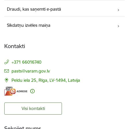
Draudi, kas saņemti e-pastā
Sīkdatņu izvēles maiņa
Kontakti
+371 66016740
E-pasts:
pasts@varam.gov.lv
Peldu iela 25, Rīga, LV-1494, Latvija
Visi kontakti
Sekojiet mums