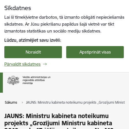
Pāriet uz lapas saturu
Sīkdatnes
Spied
lai meklētu
Enter
Lai šī tīmekļvietne darbotos, tā izmanto obligāti nepieciešamās
sīkdatnes. Ar Jūsu piekrišanu papildus šajā vietnē var tikt
izmantotas statistikas un sociālo mediju sīkdatnes.
Lūdzu, atzīmējiet savu izvēli:
Noraidīt
Apstiprināt visas
Pārvaldīt sīkdatnes
Sākums
JAUNS: Ministru kabineta noteikumu projekts „Grozījumi Ministru k
JAUNS: Ministru kabineta noteikumu
projekts „Grozījumi Ministru kabineta