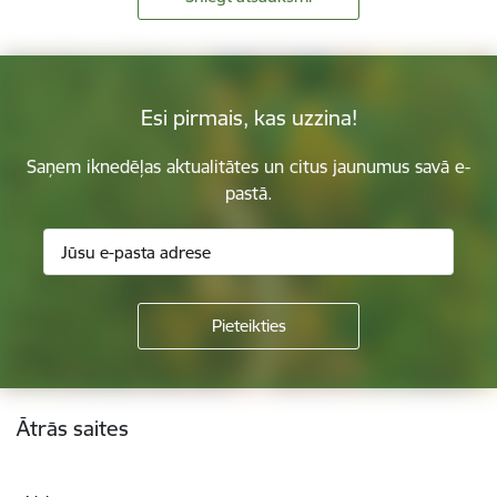
Esi pirmais, kas uzzina!
Saņem iknedēļas aktualitātes un citus jaunumus savā e-
pastā.
Kājene
Ātrās saites