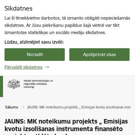
Pāriet uz lapas saturu
Sīkdatnes
Spied
lai meklētu
Enter
Lai šī tīmekļvietne darbotos, tā izmanto obligāti nepieciešamās
sīkdatnes. Ar Jūsu piekrišanu papildus šajā vietnē var tikt
izmantotas statistikas un sociālo mediju sīkdatnes.
Lūdzu, atzīmējiet savu izvēli:
Noraidīt
Apstiprināt visas
Pārvaldīt sīkdatnes
Sākums
JAUNS: MK noteikumu projekts „ Emisijas kvotu izsolīšanas instru
JAUNS: MK noteikumu projekts „ Emisijas
kvotu izsolīšanas instrumenta finansēto