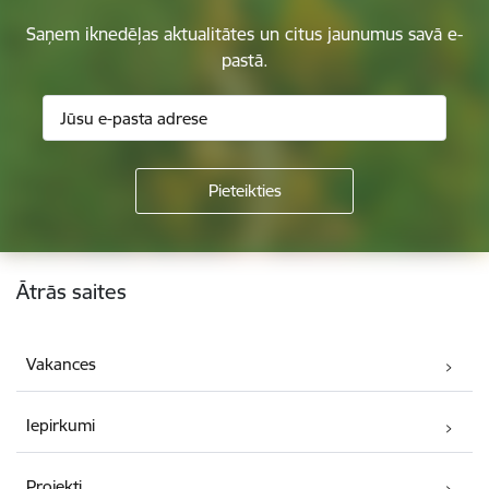
Saņem iknedēļas aktualitātes un citus jaunumus savā e-
pastā.
Kājene
Ātrās saites
Vakances
Iepirkumi
Projekti