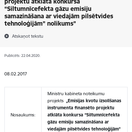
projektu atklāta konkursa
“Siltumnīcefekta gāzu emisiju
samazināšana ar viedajām pilsētvides
tehnoloģijām” nolikums”
Atskaņot tekstu
Publicēts: 22.04.2020.
08.02.2017
Ministru kabineta noteikumu
projekts
„Emisijas kvotu izsolīšanas
instrumenta finansēto projektu
Nosaukums:
atklāta konkursa “Siltumnīcefekta
gāzu emisiju samazināšana ar
viedajām pilsētvides tehnoloģijām”