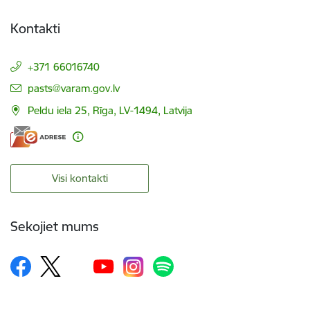
Kontakti
+371 66016740
E-pasts:
pasts@varam.gov.lv
Peldu iela 25, Rīga, LV-1494, Latvija
Visi kontakti
Sekojiet mums