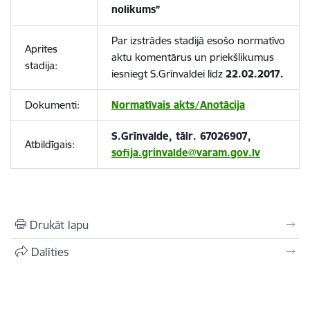
nolikums”
Par izstrādes stadijā esošo normatīvo
Aprites
aktu komentārus un priekšlikumus
stadija:
iesniegt S.Grīnvaldei līdz
22.02.2017.
Dokumenti:
Normatīvais akts/Anotācija
S.Grīnvalde, tālr. 67026907,
Atbildīgais:
sofija.grinvalde@varam.gov.lv
Drukāt lapu
Dalīties