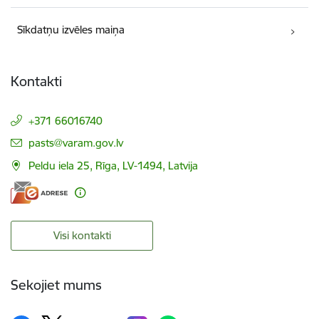
Sīkdatņu izvēles maiņa
Kontakti
+371 66016740
E-pasts:
pasts@varam.gov.lv
Peldu iela 25, Rīga, LV-1494, Latvija
Visi kontakti
Sekojiet mums