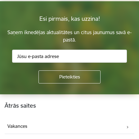
Esi pirmais, kas uzzina!
Saņem iknedēļas aktualitātes un citus jaunumus savā e-
pastā.
Kājene
Ātrās saites
Vakances