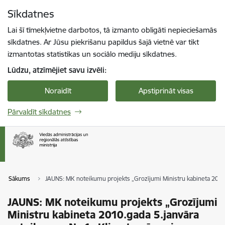
Pāriet uz lapas saturu
Sīkdatnes
Spied
lai meklētu
Enter
Lai šī tīmekļvietne darbotos, tā izmanto obligāti nepieciešamās
sīkdatnes. Ar Jūsu piekrišanu papildus šajā vietnē var tikt
izmantotas statistikas un sociālo mediju sīkdatnes.
Lūdzu, atzīmējiet savu izvēli:
Noraidīt
Apstiprināt visas
Pārvaldīt sīkdatnes
Sākums
JAUNS: MK noteikumu projekts „Grozījumi Ministru kabineta 2010.
JAUNS: MK noteikumu projekts „Grozījumi
Ministru kabineta 2010.gada 5.janvāra