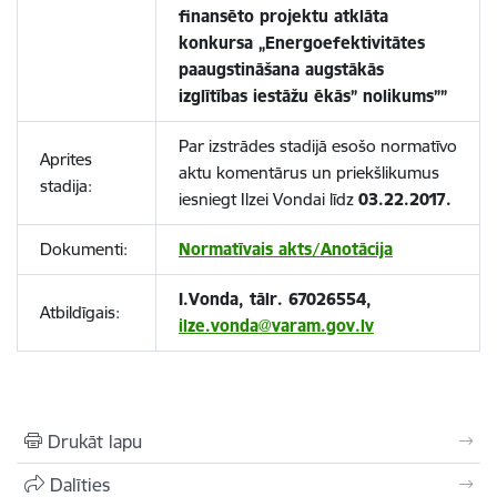
finansēto projektu atklāta
konkursa „Energoefektivitātes
paaugstināšana augstākās
izglītības iestāžu ēkās” nolikums””
Par izstrādes stadijā esošo normatīvo
Aprites
aktu komentārus un priekšlikumus
stadija:
iesniegt Ilzei Vondai līdz
03.22.2017.
Dokumenti:
Normatīvais akts/Anotācija
I.Vonda, tālr. 67026554,
Atbildīgais:
ilze.vonda@varam.gov.lv
Drukāt lapu
Dalīties