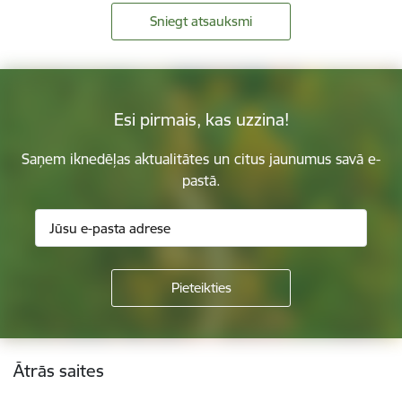
Sniegt atsauksmi
Esi pirmais, kas uzzina!
Saņem iknedēļas aktualitātes un citus jaunumus savā e-
pastā.
Kājene
Ātrās saites