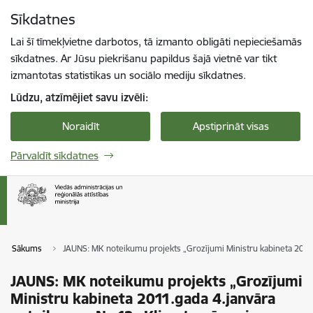
Pāriet uz lapas saturu
Sīkdatnes
Spied
lai meklētu
Enter
Lai šī tīmekļvietne darbotos, tā izmanto obligāti nepieciešamās
sīkdatnes. Ar Jūsu piekrišanu papildus šajā vietnē var tikt
izmantotas statistikas un sociālo mediju sīkdatnes.
Lūdzu, atzīmējiet savu izvēli:
Noraidīt
Apstiprināt visas
Pārvaldīt sīkdatnes
Sākums
JAUNS: MK noteikumu projekts „Grozījumi Ministru kabineta 2011
JAUNS: MK noteikumu projekts „Grozījumi
Ministru kabineta 2011.gada 4.janvāra