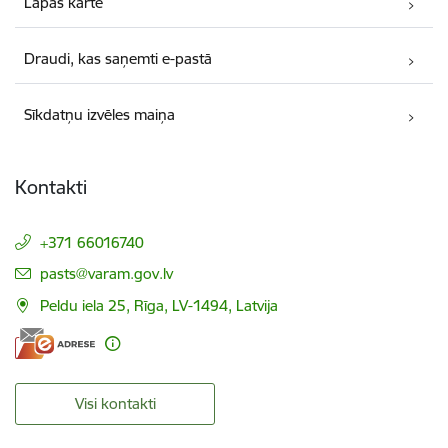
Lapas karte
Draudi, kas saņemti e-pastā
Sīkdatņu izvēles maiņa
Kontakti
+371 66016740
E-pasts:
pasts@varam.gov.lv
Peldu iela 25, Rīga, LV-1494, Latvija
Visi kontakti