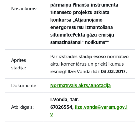
pārmaiņu finanšu instrumenta
Nosaukums:
finansēto projektu atklāta
konkursa „Atjaunojamo
energoresursu izmantošana
siltumnīcefekta gāzu emisiju
samazināšanai” nolikums””
Par izstrādes stadijā esošo normatīvo
Aprites
aktu komentārus un priekšlikumus
stadija:
iesniegt Ilzei Vondai līdz
03.02.2017.
Dokumenti:
Normatīvais akts/Anotācija
I.Vonda, tālr.
Atbildīgais:
67026554,
ilze.vonda@varam.gov.l
v