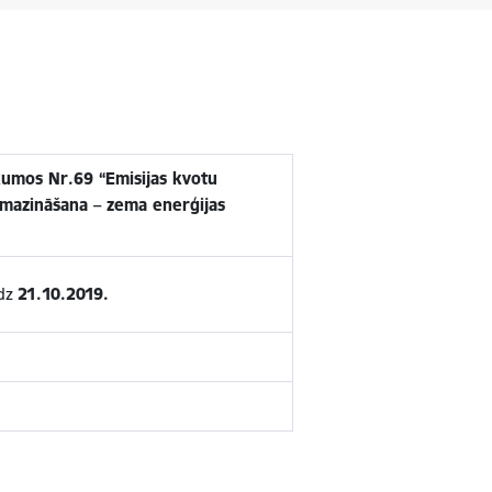
kumos Nr.69 “Emisijas kvotu
amazināšana – zema enerģijas
īdz
21.10.2019.