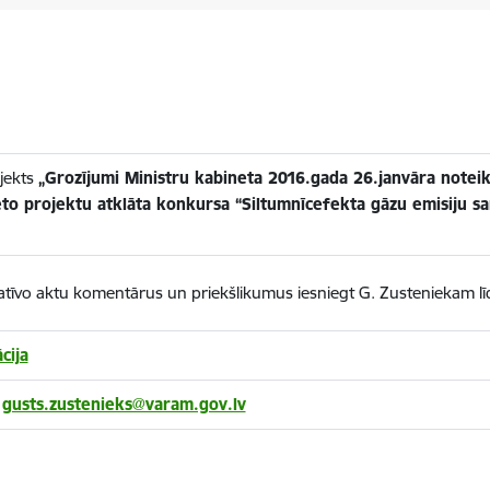
jekts
„Grozījumi Ministru kabineta 2016.gada 26.janvāra notei
ēto projektu atklāta konkursa “Siltumnīcefekta gāzu emisiju s
atīvo aktu komentārus un priekšlikumus iesniegt G. Zusteniekam l
cija
,
gusts.zustenieks@varam.gov.lv