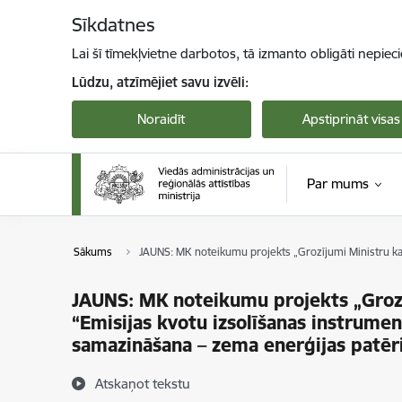
Pāriet uz lapas saturu
Sīkdatnes
Lai šī tīmekļvietne darbotos, tā izmanto obligāti nepiec
Lūdzu, atzīmējiet savu izvēli:
Noraidīt
Apstiprināt visas
Par mums
Sākums
JAUNS: MK noteikumu projekts „Grozījumi Ministru kab
JAUNS: MK noteikumu projekts „Groz
“Emisijas kvotu izsolīšanas instrume
samazināšana – zema enerģijas patēr
Atskaņot tekstu