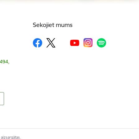
Sekojiet mums
1494,
 aizsargātas.