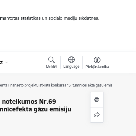
zmantotas statistikas un sociālo mediju sīkdatnes.
ti
Language
Meklēt
Piekļūstamība
enta finansēto projektu atklāta konkursa “Siltumnīcefekta gāzu emisiju samazināš
a noteikumos Nr.69
umnīcefekta gāzu emisiju