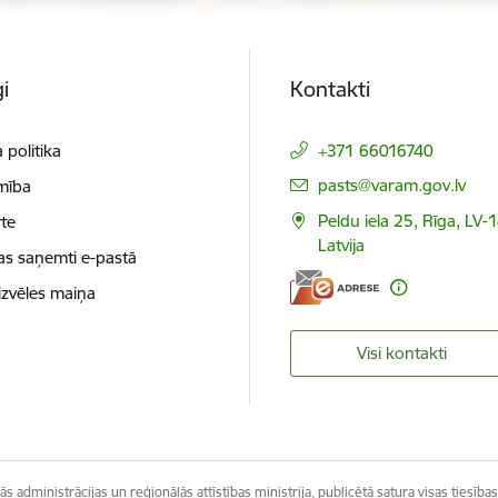
i
Kontakti
 politika
+371 66016740
E-pasts:
pasts@varam.gov.lv
mība
Peldu iela 25, Rīga, LV-
te
Latvija
as saņemti e-pastā
izvēles maiņa
Visi kontakti
s administrācijas un reģionālās attīstības ministrija, publicētā satura visas tiesības