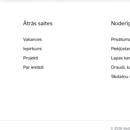
Kājene
Ātrās saites
Noderīg
Vakances
Privātuma
Iepirkumi
Piekļūsta
Projekti
Lapas kar
Par iestādi
Draudi, k
Sīkdatņu 
© 2026 Viedā