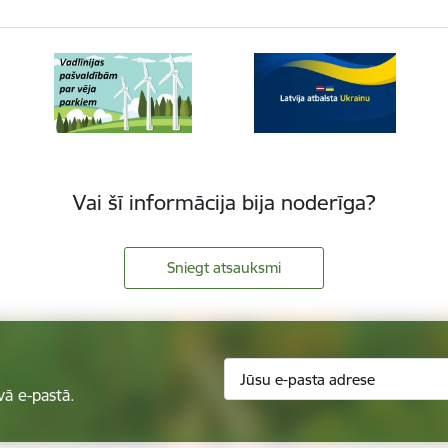
Vai šī informācija bija noderīga?
Sniegt atsauksmi
vā e-pastā.