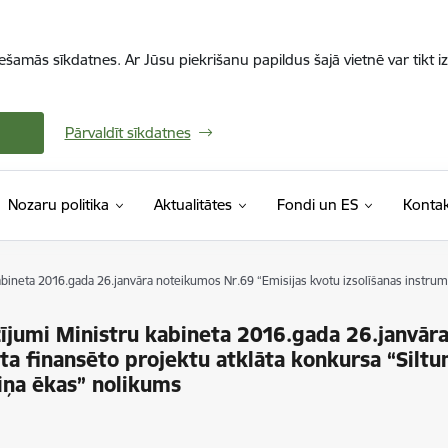
iešamās sīkdatnes. Ar Jūsu piekrišanu papildus šajā vietnē var tikt i
Pārvaldīt sīkdatnes
Nozaru politika
Aktualitātes
Fondi un ES
Kontak
ineta 2016.gada 26.janvāra noteikumos Nr.69 “Emisijas kvotu izsolīšanas instrum
ījumi Ministru kabineta 2016.gada 26.janvār
nta finansēto projektu atklāta konkursa “Silt
iņa ēkas” nolikums