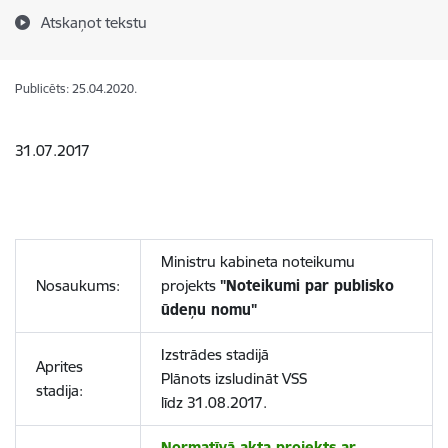
Atskaņot tekstu
Publicēts: 25.04.2020.
31.07.2017
Ministru kabineta noteikumu
Nosaukums:
projekts
"Noteikumi par publisko
ūdeņu nomu"
Izstrādes stadijā
Aprites
Plānots izsludināt VSS
stadija:
līdz 31.08.2017.
Normatīvā akta projekts ar