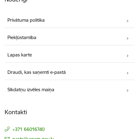
Privātuma politika
Piekļūstamība
Lapas karte
Draudi, kas saņemti e-pastā
Sīkdatņu izvēles maiņa
Kontakti
+371 66016740
E-pasts:
pasts@varam.gov.lv