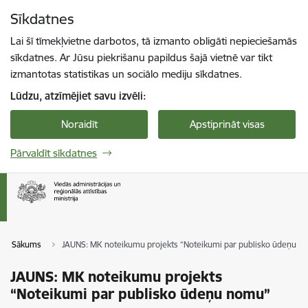
Pāriet uz lapas saturu
Sīkdatnes
Spied
lai meklētu
Enter
Lai šī tīmekļvietne darbotos, tā izmanto obligāti nepieciešamās
sīkdatnes. Ar Jūsu piekrišanu papildus šajā vietnē var tikt
izmantotas statistikas un sociālo mediju sīkdatnes.
Lūdzu, atzīmējiet savu izvēli:
Noraidīt
Apstiprināt visas
Pārvaldīt sīkdatnes
Sākums
JAUNS: MK noteikumu projekts “Noteikumi par publisko ūdeņu n
JAUNS: MK noteikumu projekts
“Noteikumi par publisko ūdeņu nomu”