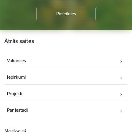
Kājene
Ātrās saites
Vakances
Iepirkumi
Projekti
Par iestādi
Noderīgi