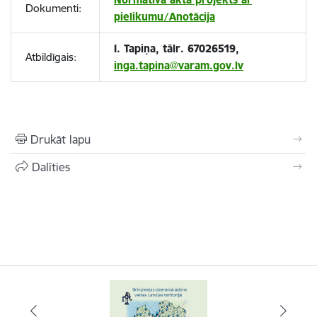
Dokumenti:
pielikumu/Anotācija
I. Tapiņa, tālr. 67026519,
Atbildīgais:
inga.tapina@varam.gov.lv
Drukāt lapu
Dalīties