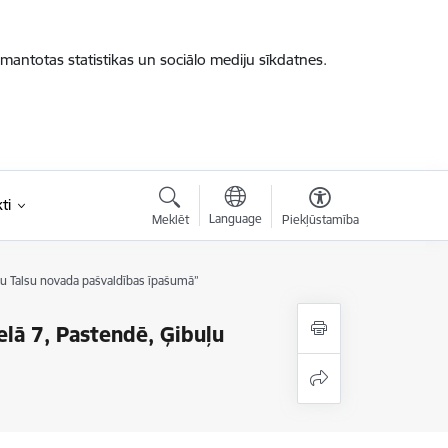
zmantotas statistikas un sociālo mediju sīkdatnes.
ti
Language
Meklēt
Piekļūstamība
anu Talsu novada pašvaldības īpašumā”
elā 7, Pastendē, Ģibuļu