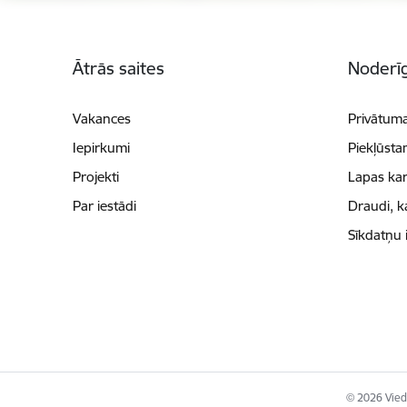
Kājene
Ātrās saites
Noderīg
Vakances
Privātuma
Iepirkumi
Piekļūsta
Projekti
Lapas kar
Par iestādi
Draudi, k
Sīkdatņu 
© 2026 Viedā