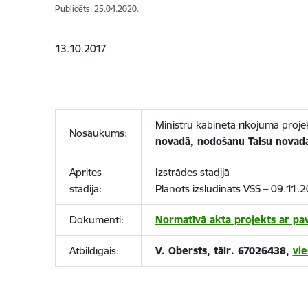
Publicēts: 25.04.2020.
13.10.2017
Ministru kabineta rīkojuma proje
Nosaukums:
novadā, nodošanu Talsu novada
Aprites
Izstrādes stadijā
stadija:
Plānots izsludināts VSS – 09.11.2
Dokumenti:
Normatīvā akta projekts ar p
Atbildīgais:
V. Obersts, tālr. 67026438,
vi