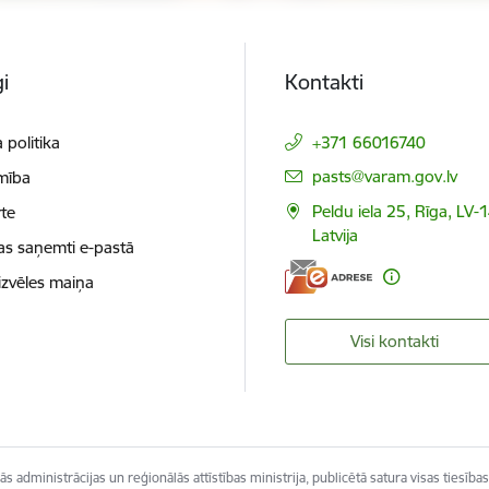
i
Kontakti
 politika
+371 66016740
E-pasts:
pasts@varam.gov.lv
mība
Peldu iela 25, Rīga, LV-
te
Latvija
as saņemti e-pastā
izvēles maiņa
Visi kontakti
s administrācijas un reģionālās attīstības ministrija, publicētā satura visas tiesības