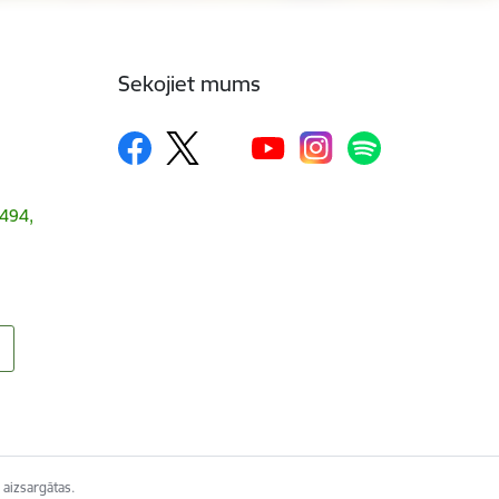
Sekojiet mums
1494,
 aizsargātas.