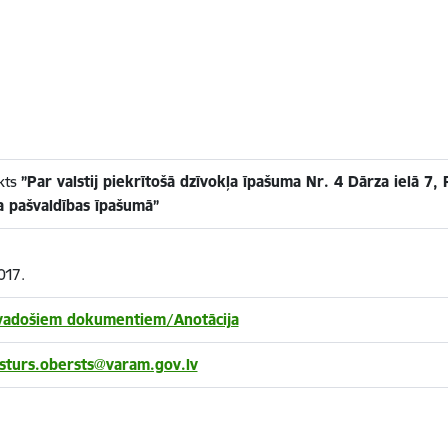
kts
”Par valstij piekrītošā dzīvokļa īpašuma Nr. 4 Dārza ielā 7,
 pašvaldības īpašumā”
017.
avadošiem dokumentiem/Anotācija
esturs.obersts@varam.gov.lv