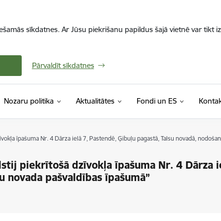
iešamās sīkdatnes. Ar Jūsu piekrišanu papildus šajā vietnē var tikt i
Pārvaldīt sīkdatnes
Nozaru politika
Aktualitātes
Fondi un ES
Kontak
zīvokļa īpašuma Nr. 4 Dārza ielā 7, Pastendē, Ģibuļu pagastā, Talsu novadā, nodoš
tij piekrītošā dzīvokļa īpašuma Nr. 4 Dārza i
su novada pašvaldības īpašumā”