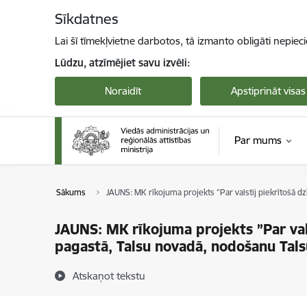
Pāriet uz lapas saturu
Sīkdatnes
Lai šī tīmekļvietne darbotos, tā izmanto obligāti nepiec
Lūdzu, atzīmējiet savu izvēli:
Noraidīt
Apstiprināt visas
Par mums
Sākums
JAUNS: MK rīkojuma projekts ”Par valstij piekrītošā d
JAUNS: MK rīkojuma projekts ”Par vals
pagastā, Talsu novadā, nodošanu Tal
Atskaņot tekstu