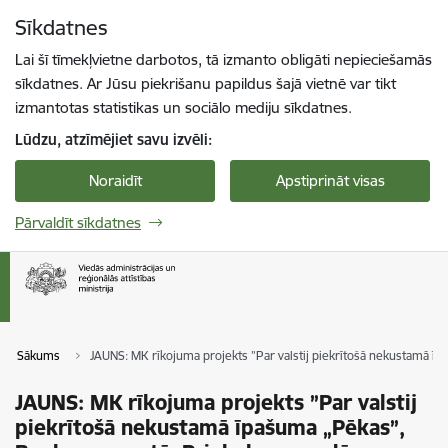
Pāriet uz lapas saturu
Sīkdatnes
Spied
lai meklētu
Enter
Lai šī tīmekļvietne darbotos, tā izmanto obligāti nepieciešamās
sīkdatnes. Ar Jūsu piekrišanu papildus šajā vietnē var tikt
izmantotas statistikas un sociālo mediju sīkdatnes.
Lūdzu, atzīmējiet savu izvēli:
Noraidīt
Apstiprināt visas
Pārvaldīt sīkdatnes
Sākums
JAUNS: MK rīkojuma projekts ”Par valstij piekrītošā nekustamā ī
JAUNS: MK rīkojuma projekts ”Par valstij
piekrītošā nekustamā īpašuma „Pēkas”,