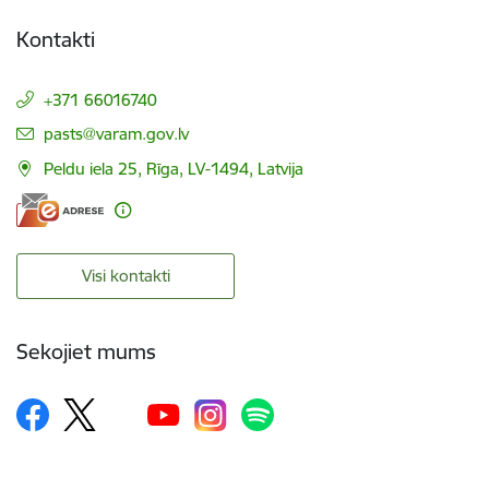
Kontakti
+371 66016740
E-pasts:
pasts@varam.gov.lv
Peldu iela 25, Rīga, LV-1494, Latvija
Visi kontakti
Sekojiet mums