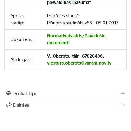
pašvaldības īpašumā”
Aprites
Izstrādes stadijā
stadija:
Plānots izsludināts VSS – 05.01.2017.
Normatīvais akts/Pavadošie
Dokumenti:
dokumenti
V. Obersts, tālr. 67026438,
Atbildīgais:
viesturs.obersts@varam.gov.lv
Drukāt lapu
Dalīties