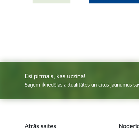
Esi pirmais, kas uzzina!
Saņem iknedēļas aktualitātes un citus jaunumus sa
Kājene
Ātrās saites
Noderīg