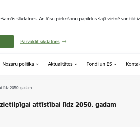
iešamās sīkdatnes. Ar Jūsu piekrišanu papildus šajā vietnē var tikt i
Pārvaldīt sīkdatnes
Nozaru politika
Aktualitātes
Fondi un ES
Kontak
bai līdz 2050. gadam
zietilpīgai attīstībai līdz 2050. gadam