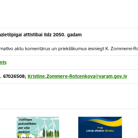
zietilpīgai attīstībai līdz 2050. gadam
rmatīvo aktu komentārus un priekšlikumus iesniegt K. Zommerei-Ro
nts
r. 67026508;
Kristine.Zommere-Rotcenkova@varam.gov.lv