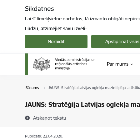
Pāriet uz lapas saturu
Sīkdatnes
Lai šī tīmekļvietne darbotos, tā izmanto obligāti nepiec
Lūdzu, atzīmējiet savu izvēli:
Noraidīt
Apstiprināt visas
Par mums
Sākums
JAUNS: Stratēģija Latvijas oglekļa mazietilpīgai attīstī
JAUNS: Stratēģija Latvijas oglekļa ma
Atskaņot tekstu
Publicēts: 22.04.2020.