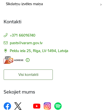
Sīkdatņu izvēles maiņa
Kontakti
+371 66016740
E-pasts:
pasts@varam.gov.lv
Peldu iela 25, Rīga, LV-1494, Latvija
Visi kontakti
Sekojiet mums