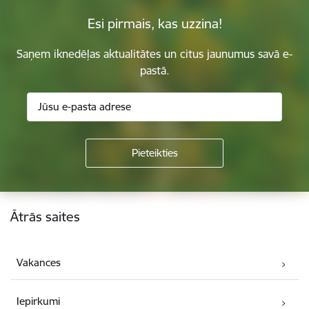
Esi pirmais, kas uzzina!
Saņem iknedēļas aktualitātes un citus jaunumus savā e-
pastā.
Kājene
Ātrās saites
Vakances
Iepirkumi