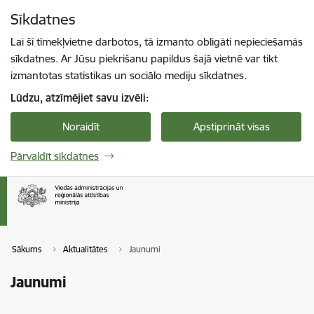
Pāriet uz lapas saturu
Sīkdatnes
Spied
lai meklētu
Enter
Lai šī tīmekļvietne darbotos, tā izmanto obligāti nepieciešamās
sīkdatnes. Ar Jūsu piekrišanu papildus šajā vietnē var tikt
izmantotas statistikas un sociālo mediju sīkdatnes.
Lūdzu, atzīmējiet savu izvēli:
Noraidīt
Apstiprināt visas
Pārvaldīt sīkdatnes
Sākums
Aktualitātes
Jaunumi
Jaunumi