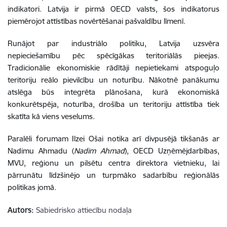
indikatori. Latvija ir pirmā OECD valsts, šos indikatorus
piemērojot attīstības novērtēšanai pašvaldību līmenī.
Runājot par industriālo politiku, Latvija uzsvēra
nepieciešamību pēc spēcīgākas teritoriālās pieejas.
Tradicionālie ekonomiskie rādītāji nepietiekami atspoguļo
teritoriju reālo pievilcību un noturību. Nākotnē panākumu
atslēga būs integrēta plānošana, kurā ekonomiskā
konkurētspēja, noturība, drošība un teritoriju attīstība tiek
skatīta kā viens veselums.
Paralēli forumam Ilzei Ošai notika arī divpusējā tikšanās ar
Nadimu Ahmadu (
Nadim Ahmad
), OECD Uzņēmējdarbības,
MVU, reģionu un pilsētu centra direktora vietnieku, lai
pārrunātu līdzšinējo un turpmāko sadarbību reģionālās
politikas jomā.
Autors:
Sabiedrisko attiecību nodaļa