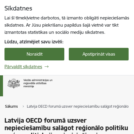
Pāriet uz lapas saturu
Sīkdatnes
Spied
lai meklētu
Enter
Lai šī tīmekļvietne darbotos, tā izmanto obligāti nepieciešamās
sīkdatnes. Ar Jūsu piekrišanu papildus šajā vietnē var tikt
izmantotas statistikas un sociālo mediju sīkdatnes.
Lūdzu, atzīmējiet savu izvēli:
Noraidīt
Apstiprināt visas
Pārvaldīt sīkdatnes
Sākums
Latvija OECD forumā uzsver nepieciešamību salāgot reģionālo poli
Latvija OECD forumā uzsver
nepieciešamību salāgot reģionālo politiku