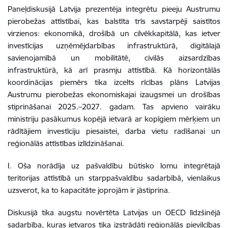
Paneļdiskusijā Latvija prezentēja integrētu pieeju Austrumu
pierobežas attīstībai, kas balstīta trīs savstarpēji saistītos
virzienos: ekonomikā, drošībā un cilvēkkapitālā, kas ietver
investīcijas uzņēmējdarbības infrastruktūrā, digitālajā
savienojamībā un mobilitātē, civilās aizsardzības
infrastruktūrā, kā arī prasmju attīstībā. Kā horizontālās
koordinācijas piemērs tika izcelts rīcības plāns Latvijas
Austrumu pierobežas ekonomiskajai izaugsmei un drošības
stiprināšanai 2025.–2027. gadam. Tas apvieno vairāku
ministriju pasākumus kopējā ietvarā ar kopīgiem mērķiem un
rādītājiem investīciju piesaistei, darba vietu radīšanai un
reģionālās attīstības izlīdzināšanai.
I. Oša norādīja uz pašvaldību būtisko lomu integrētajā
teritorijas attīstībā un starppašvaldību sadarbībā, vienlaikus
uzsverot, ka to kapacitāte joprojām ir jāstiprina.
Diskusijā tika augstu novērtēta Latvijas un OECD līdzšinējā
sadarbība, kuras ietvaros tika izstrādāti reģionālās pievilcības