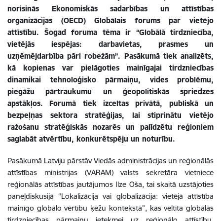
norisinās Ekonomiskās sadarbības un attīstības
organizācijas (OECD) Globālais forums par vietējo
attīstību. Šogad foruma tēma ir “Globālā tirdzniecība,
vietējās iespējas: darbavietas, prasmes un
uzņēmējdarbība pāri robežām”. Pasākumā tiek analizēts,
kā kopienas var pielāgoties mainīgajai tirdzniecības
dinamikai tehnoloģisko pārmaiņu, vides problēmu,
piegāžu pārtraukumu un ģeopolitiskās spriedzes
apstākļos. Forumā tiek izceltas privātā, publiskā un
bezpeļņas sektora stratēģijas, lai stiprinātu vietējo
ražošanu stratēģiskās nozarēs un palīdzētu reģioniem
saglabāt atvērtību, konkurētspēju un noturību.
Pasākumā Latviju pārstāv Viedās administrācijas un reģionālās
attīstības ministrijas (VARAM) valsts sekretāra vietniece
reģionālās attīstības jautājumos Ilze Oša, tai skaitā uzstājoties
paneļdiskusijā “Lokalizācija vai globalizācija: vietējā attīstība
mainīgo globālo vērtību ķēžu kontekstā”, kas veltīta globālās
tirdzniecības pārmaiņu ietekmei uz reģionālo attīstību,