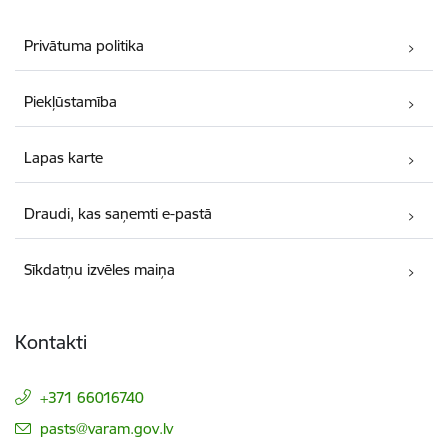
Privātuma politika
Piekļūstamība
Lapas karte
Draudi, kas saņemti e-pastā
Sīkdatņu izvēles maiņa
Kontakti
+371 66016740
E-pasts:
pasts@varam.gov.lv