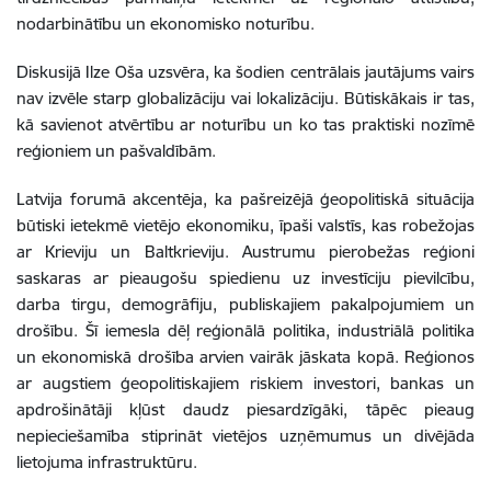
nodarbinātību un ekonomisko noturību.
Diskusijā Ilze Oša uzsvēra, ka šodien centrālais jautājums vairs
nav izvēle starp globalizāciju vai lokalizāciju. Būtiskākais ir tas,
kā savienot atvērtību ar noturību un ko tas praktiski nozīmē
reģioniem un pašvaldībām.
Latvija forumā akcentēja, ka pašreizējā ģeopolitiskā situācija
būtiski ietekmē vietējo ekonomiku, īpaši valstīs, kas robežojas
ar Krieviju un Baltkrieviju. Austrumu pierobežas reģioni
saskaras ar pieaugošu spiedienu uz investīciju pievilcību,
darba tirgu, demogrāfiju, publiskajiem pakalpojumiem un
drošību. Šī iemesla dēļ reģionālā politika, industriālā politika
un ekonomiskā drošība arvien vairāk jāskata kopā. Reģionos
ar augstiem ģeopolitiskajiem riskiem investori, bankas un
apdrošinātāji kļūst daudz piesardzīgāki, tāpēc pieaug
nepieciešamība stiprināt vietējos uzņēmumus un divējāda
lietojuma infrastruktūru.