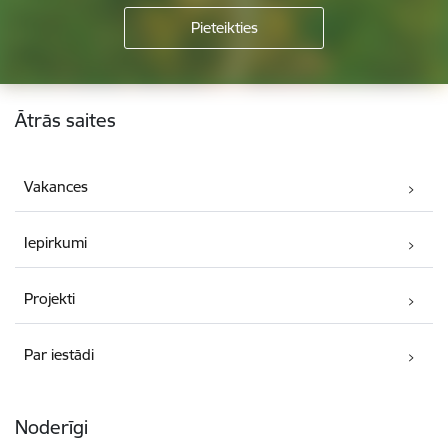
Kājene
Ātrās saites
Vakances
Iepirkumi
Projekti
Par iestādi
Noderīgi