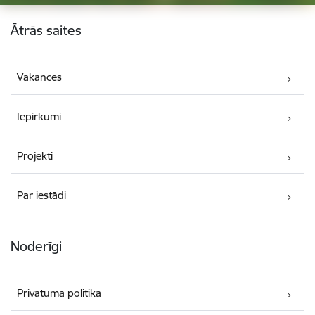
Kājene
Ātrās saites
Vakances
Iepirkumi
Projekti
Par iestādi
Noderīgi
Privātuma politika