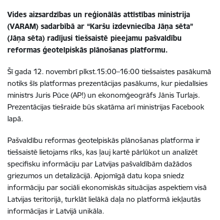
Vides aizsardzības un reģionālās attīstības ministrija
(VARAM) sadarbībā ar “Karšu izdevniecība Jāņa sēta”
(Jāņa sēta) radījusi tiešsaistē pieejamu
pašvaldību
reformas ģeotelpiskās plānošanas platformu.
Šī gada 12. novembrī plkst.15:00–16:00 tiešsaistes pasākumā
notiks šīs platformas prezentācijas pasākums, kur piedalīsies
ministrs Juris Pūce (AP!) un ekonomģeogrāfs Jānis Turlajs.
Prezentācijas tiešraide būs skatāma arī ministrijas Facebook
lapā.
Pašvaldību reformas ģeotelpiskās plānošanas platforma ir
tiešsaistē lietojams rīks, kas ļauj kartē pārlūkot un analizēt
specifisku informāciju par Latvijas pašvaldībām dažādos
griezumos un detalizācijā. Apjomīgā datu kopa sniedz
informāciju par sociāli ekonomiskās situācijas aspektiem visā
Latvijas teritorijā, turklāt lielākā daļa no platformā iekļautās
informācijas ir Latvijā unikāla.