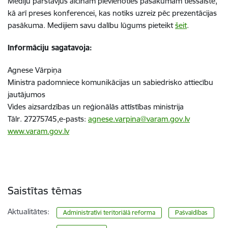
Mediju pārstāvjus aicinām pievienoties pasākumam tiešsaistē,
kā arī preses konferencei, kas notiks uzreiz pēc prezentācijas
pasākuma. Medijiem savu dalību lūgums pieteikt
šeit
.
Informāciju sagatavoja:
Agnese Vārpiņa
Ministra padomniece komunikācijas un sabiedrisko attiecību
jautājumos
Vides aizsardzības un reģionālās attīstības ministrija
Tālr. 27275745,e-pasts:
agnese.varpina@varam.gov.lv
www.varam.gov.lv
Saistītas tēmas
Aktualitātes:
Administratīvi teritoriālā reforma
Pašvaldības