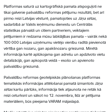
Platformas saturā uz kartogrāfiskā pamata atspoguļoti ne
tikai galvenie pašvaldību reformas pētījumu rezultāti, bet arī
pirmo reizi Latvijas vēsturē, pamatojoties uz
Jāņa sētas
,
sadarbībā ar Valsts ieņēmumu dienestu un Centrālās
statistikas pārvaldi un citiem partneriem, veiktajiem
pētījumiem ir redzama mūsu labklājības pamata – vairāk nekā
100 000 Latvijas uzņēmumu vietējo vienību radītā pievienotā
vērtība gan nozaru, gan apakšnozaru griezumā. Minētā
informācija kartē aplūkojama gan adrešu un apdzīvoto vietu
detalizācijā, gan apkopotā veidā – esošo un apvienoto
pašvaldību griezumā.
Pašvaldību reformas ģeotelpiskās plānošanas platformas
tematiskās informācijas attēlošanai pamatā izmantots
Jāņa
sētas
karšu pārlūks, informācija tiek atjaunota ne retāk kā
reizi ceturksnī un sākot no 12. novembra, līdz ar pētījuma
materiāliem, būs pieejama VARAM mājaslapā.