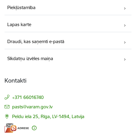
Piekļūstamība
Lapas karte
Draudi, kas saņemti e-pastā
Sīkdatņu izvēles maiņa
Kontakti
+371 66016740
E-pasts:
pasts@varam.gov.lv
Peldu iela 25, Rīga, LV-1494, Latvija