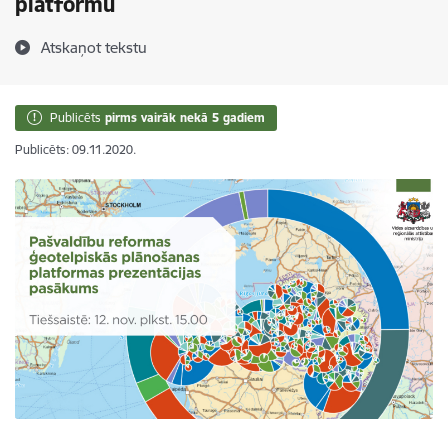
platformu
Atskaņot tekstu
Publicēts
pirms vairāk nekā 5 gadiem
Publicēts: 09.11.2020.