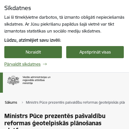
Pāriet uz lapas saturu
Sīkdatnes
Spied
lai meklētu
Enter
Lai šī tīmekļvietne darbotos, tā izmanto obligāti nepieciešamās
sīkdatnes. Ar Jūsu piekrišanu papildus šajā vietnē var tikt
izmantotas statistikas un sociālo mediju sīkdatnes.
Lūdzu, atzīmējiet savu izvēli:
Noraidīt
Apstiprināt visas
Pārvaldīt sīkdatnes
Sākums
Ministrs Pūce prezentēs pašvaldību reformas ģeotelpiskās plāno
Ministrs Pūce prezentēs pašvaldību
reformas ģeotelpiskās plānošanas