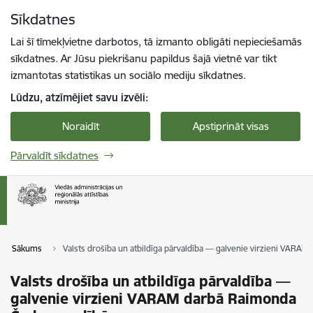
Pāriet uz lapas saturu
Sīkdatnes
Spied
lai meklētu
Enter
Lai šī tīmekļvietne darbotos, tā izmanto obligāti nepieciešamās
sīkdatnes. Ar Jūsu piekrišanu papildus šajā vietnē var tikt
izmantotas statistikas un sociālo mediju sīkdatnes.
Lūdzu, atzīmējiet savu izvēli:
Noraidīt
Apstiprināt visas
Pārvaldīt sīkdatnes
Sākums
Valsts drošība un atbildīga pārvaldība — galvenie virzieni VARA
Valsts drošība un atbildīga pārvaldība —
galvenie virzieni VARAM darbā Raimonda