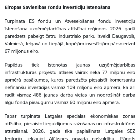
Eiropas Savienības fondu investīciju īstenošana
Turpināta ES fondu un Atveseļošanas fondu investīciju
īstenošana uzņēmējdarbības attīstībai reģionos. 2026. gadā
paredzēts pabeigt četru industriālo parku izveidi Daugavpilī,
Valmierā, Jelgavā un Liepājā, kopējām investīcijām pārsniedzot
67 miljonus eiro.
Papildus tiek īstenotas jaunas uzņēmējdarbības
infrastruktūras projektu atlases vairāk nekā 77 miljonu eiro
apmērā pasākumos, kuros paredzēts piesaistīt komersantu
nefinanšu investīcijas vismaz 109 miljonu eiro apmērā, kā arī
radīt vismaz 486 jaunas darba vietas un nodrošināt darba
algu fonda pieaugumu vismaz 60 miljonu eiro apmērā.
Tāpat turpināta Latgales speciālās ekonomiskās zonas
attīstība, piesaistot ieguldījumus ražošanas un infrastruktūras
attīstīšanai. 2026. gadā tika paplašināta Latgales SEZ
teritorija, iekļaujot Alūksnes novada pašvaldību. Plānots