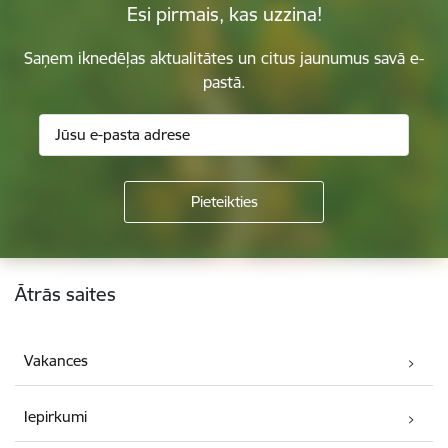
Esi pirmais, kas uzzina!
Saņem iknedēļas aktualitātes un citus jaunumus savā e-
pastā.
Kājene
Ātrās saites
Vakances
Iepirkumi