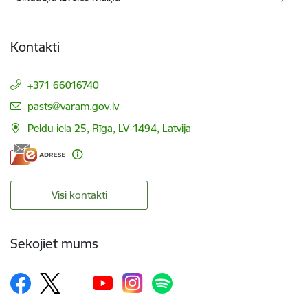
Kontakti
+371 66016740
E-pasts:
pasts@varam.gov.lv
Peldu iela 25, Rīga, LV-1494, Latvija
Visi kontakti
Sekojiet mums