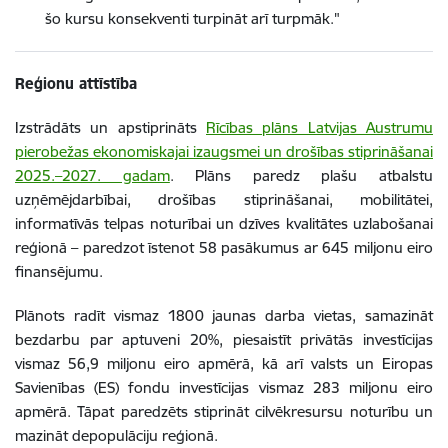
šo kursu konsekventi turpināt arī turpmāk."
Reģionu attīstība
Izstrādāts un apstiprināts
Rīcības plāns Latvijas Austrumu
pierobežas ekonomiskajai izaugsmei un drošības stiprināšanai
2025.–2027. gadam
. Plāns paredz plašu atbalstu
uzņēmējdarbībai, drošības stiprināšanai, mobilitātei,
informatīvās telpas noturībai un dzīves kvalitātes uzlabošanai
reģionā – paredzot īstenot 58 pasākumus ar 645 miljonu eiro
finansējumu.
Plānots radīt vismaz 1800 jaunas darba vietas, samazināt
bezdarbu par aptuveni 20%, piesaistīt privātās investīcijas
vismaz 56,9 miljonu eiro apmērā, kā arī valsts un Eiropas
Savienības (ES) fondu investīcijas vismaz 283 miljonu eiro
apmērā. Tāpat paredzēts stiprināt cilvēkresursu noturību un
mazināt depopulāciju reģionā.