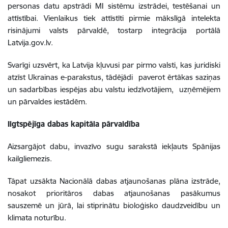
personas datu apstrādi MI sistēmu izstrādei, testēšanai un
attīstībai. Vienlaikus tiek attīstīti pirmie mākslīgā intelekta
risinājumi valsts pārvaldē, tostarp integrācija portālā
Latvija.gov.lv.
Svarīgi uzsvērt, ka Latvija kļuvusi par pirmo valsti, kas juridiski
atzīst Ukrainas e-parakstus, tādējādi paverot ērtākas saziņas
un sadarbības iespējas abu valstu iedzīvotājiem, uzņēmējiem
un pārvaldes iestādēm.
Ilgtspējīga dabas kapitāla pārvaldība
Aizsargājot dabu, invazīvo sugu sarakstā iekļauts Spānijas
kailgliemezis.
Tāpat uzsākta Nacionālā dabas atjaunošanas plāna izstrāde,
nosakot prioritāros dabas atjaunošanas pasākumus
sauszemē un jūrā, lai stiprinātu bioloģisko daudzveidību un
klimata noturību.