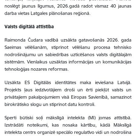
noslēgt jaunus līgumus, 2026.gadā radot vismaz 40 jaunas
darba vietas Latgales plānošanas reģionā.
Valsts digitālā attīstība
Raimonda Čudara vadībā uzsākta gatavošanās 2026. gada
Saeimas vēlēšanām, stiprinot vēlēšanu procesa tehnisko
nodrošinājumu un sabiedrības uzticēšanos valsts digitālajām
sistēmām. Vienlaikus uzsāktas informācijas un komunikācijas
tehnoloģijas nozares reformas.
Uzsākta ES Digitālās identitātes maka ieviešana Latvijā.
Projekts ļaus iedzīvotājiem droši un ērti piekļūt valsts un
privātajiem pakalpojumiem visā Eiropas Savienībā, samazinot
birokrātisko slogu un stiprinot datu kontroli.
Sperti būtiski soļi mākslīgā intelekta (MI) jomas attīstībā.
Izstrādāti noteikumi, kas nosaka kārtību, kādā Mākslīgā
intelekta centrs organizē speciālo regulatīvo vidi un nodrošina