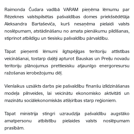
Raimonda Čudara vadībā VARAM pieņēma lēmumu par
Rēzeknes valstspilsētas pašvaldības domes priekšsēdētāja
Aleksandra Bartaševiča, kurš nesaņēma pielaidi valsts
noslēpumam, atstādināšanu no amata pienākumu pildīšanas,
stiprinot atbildīgu un tiesisku pašvaldību pārvaldību.
Tāpat pieņemti lēmumi ilgtspējīgas teritoriju attīstības
veicināšanai, tostarp daļēji apturot Bauskas un Preiļu novadu
teritoriju plānojumus prettiesisku atjaunīgo energoresursu
ražošanas ierobežojumu dēļ.
Vienlaikus uzsākts darbs pie pašvaldību finanšu izlīdzināšanas
modeļa pilnveides, lai veicinātu ekonomisko aktivitāti un
mazinātu sociālekonomiskās atšķirības starp reģioniem.
Tāpat ministrija stingri uzraudzīja pašvaldību augstāko
amatpersonu atbilstību pielaides valsts noslēpumam
prasībām.