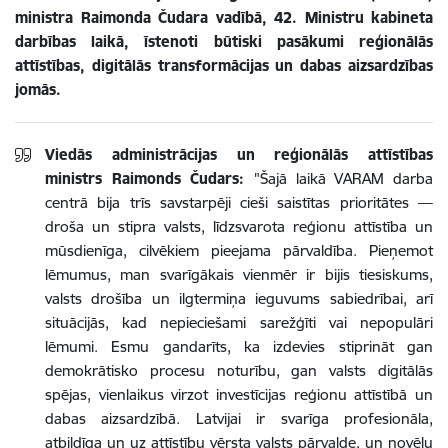
ministra Raimonda Čudara vadībā, 42. Ministru kabineta
darbības laikā, īstenoti būtiski pasākumi reģionālās
attīstības, digitālās transformācijas un dabas aizsardzības
jomās.
Viedās administrācijas un reģionālās attīstības
ministrs Raimonds Čudars:
"Šajā laikā VARAM darba
centrā bija trīs savstarpēji cieši saistītas prioritātes —
droša un stipra valsts, līdzsvarota reģionu attīstība un
mūsdienīga, cilvēkiem pieejama pārvaldība. Pieņemot
lēmumus, man svarīgākais vienmēr ir bijis tiesiskums,
valsts drošība un ilgtermiņa ieguvums sabiedrībai, arī
situācijās, kad nepieciešami sarežģīti vai nepopulāri
lēmumi. Esmu gandarīts, ka izdevies stiprināt gan
demokrātisko procesu noturību, gan valsts digitālās
spējas, vienlaikus virzot investīcijas reģionu attīstībā un
dabas aizsardzībā. Latvijai ir svarīga profesionāla,
atbildīga un uz attīstību vērsta valsts pārvalde, un novēlu