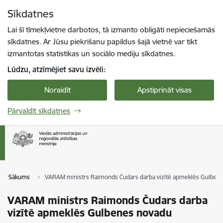
Pāriet uz lapas saturu
Sīkdatnes
Spied
lai meklētu
Enter
Lai šī tīmekļvietne darbotos, tā izmanto obligāti nepieciešamās
sīkdatnes. Ar Jūsu piekrišanu papildus šajā vietnē var tikt
izmantotas statistikas un sociālo mediju sīkdatnes.
Lūdzu, atzīmējiet savu izvēli:
Noraidīt
Apstiprināt visas
Pārvaldīt sīkdatnes
Sākums
VARAM ministrs Raimonds Čudars darba vizītē apmeklēs Gulben
VARAM ministrs Raimonds Čudars darba
vizītē apmeklēs Gulbenes novadu