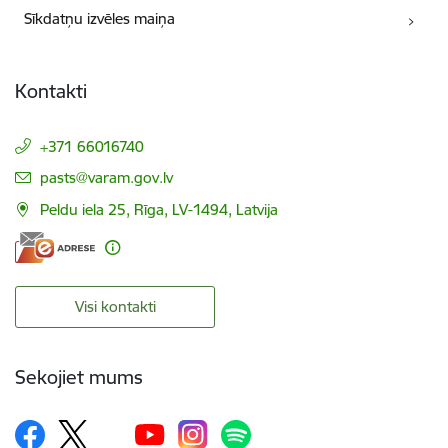
Sīkdatņu izvēles maiņa
Kontakti
+371 66016740
E-pasts:
pasts@varam.gov.lv
Peldu iela 25, Rīga, LV-1494, Latvija
Visi kontakti
Sekojiet mums