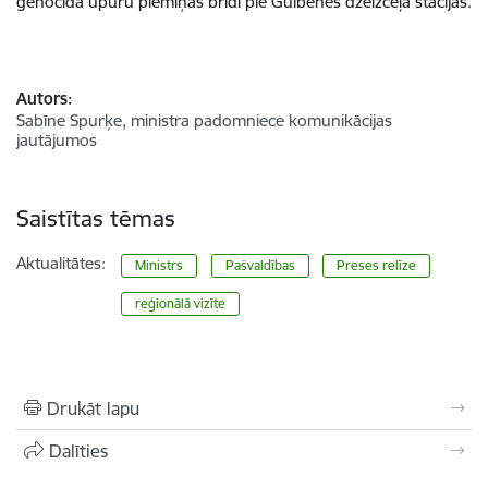
genocīda upuru piemiņas brīdī pie Gulbenes dzelzceļa stacijas.
Autors:
Sabīne Spurķe, ministra padomniece komunikācijas
jautājumos
Saistītas tēmas
Aktualitātes:
Ministrs
Pašvaldības
Preses relīze
reģionālā vizīte
Drukāt lapu
Dalīties