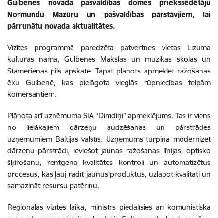
Gulbenes novada pašvaldības domes priekšsēdētāju
Normundu Mazūru un pašvaldības pārstāvjiem, lai
pārrunātu novada aktualitātes.
Vizītes programmā paredzēta patvertnes vietas Lizuma
kultūras namā, Gulbenes Mākslas un mūzikas skolas un
Stāmerienas pils apskate. Tāpat plānots apmeklēt ražošanas
ēku Gulbenē, kas pielāgota vieglās rūpniecības telpām
komersantiem.
Plānota arī uzņēmuma SIA “Dimdiņi” apmeklējums. Tas ir viens
no lielākajiem dārzeņu audzēšanas un pārstrādes
uzņēmumiem Baltijas valstīs. Uzņēmums turpina modernizēt
dārzeņu pārstrādi, ieviešot jaunas ražošanas līnijas, optisko
šķirošanu, rentgena kvalitātes kontroli un automatizētus
procesus, kas ļauj radīt jaunus produktus, uzlabot kvalitāti un
samazināt resursu patēriņu.
Reģionālās vizītes laikā, ministrs piedalīsies arī komunistiskā