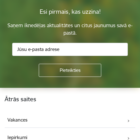
Esi pirmais, kas uzzina!
Saņem iknedēļas aktualitātes un citus jaunumus savā e-
pastā.
Kājene
Ātrās saites
Vakances
Iepirkumi