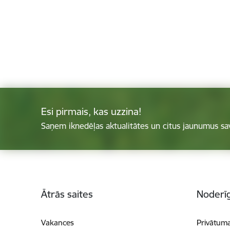
Esi pirmais, kas uzzina!
Saņem iknedēļas aktualitātes un citus jaunumus sa
Kājene
Ātrās saites
Noderīg
Vakances
Privātuma