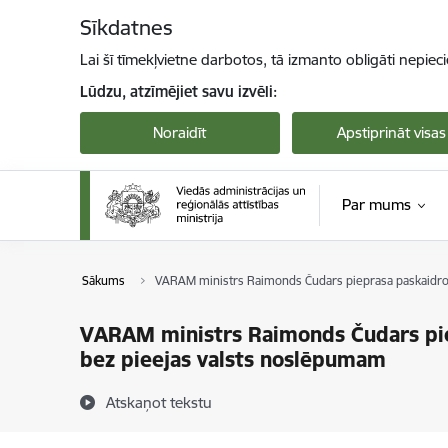
Pāriet uz lapas saturu
Sīkdatnes
Lai šī tīmekļvietne darbotos, tā izmanto obligāti nepiec
Lūdzu, atzīmējiet savu izvēli:
Noraidīt
Apstiprināt visas
Par mums
Sākums
VARAM ministrs Raimonds Čudars pieprasa paskaidro
VARAM ministrs Raimonds Čudars pi
bez pieejas valsts noslēpumam
Atskaņot tekstu