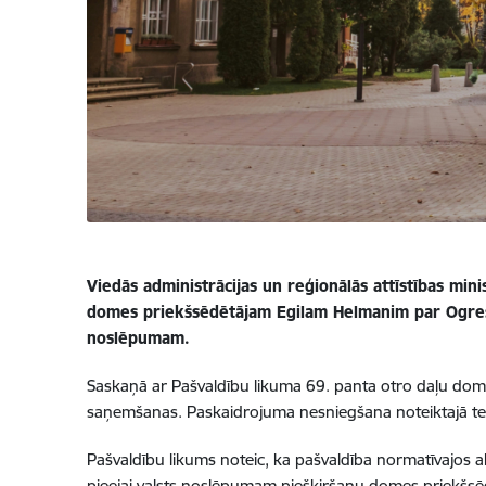
Viedās administrācijas un reģionālās attīstības min
domes priekšsēdētājam Egilam Helmanim par Ogres n
noslēpumam.
Saskaņā ar Pašvaldību likuma 69. panta otro daļu dom
saņemšanas. Paskaidrojuma nesniegšana noteiktajā ter
Pašvaldību likums noteic, ka pašvaldība normatīvajos ak
pieejai valsts noslēpumam piešķiršanu domes priekšsēd