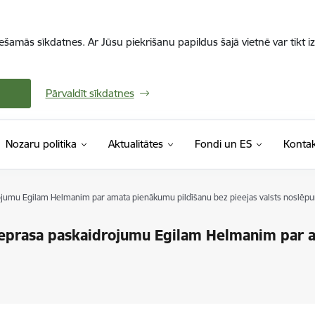
iešamās sīkdatnes. Ar Jūsu piekrišanu papildus šajā vietnē var tikt i
Pārvaldīt sīkdatnes
Nozaru politika
Aktualitātes
Fondi un ES
Kontak
jumu Egilam Helmanim par amata pienākumu pildīšanu bez pieejas valsts noslē
eprasa paskaidrojumu Egilam Helmanim par a