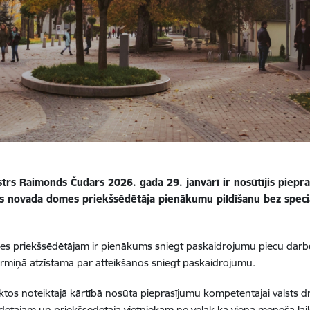
istrs Raimonds Čudars 2026. gada 29. janvārī ir nosūtījis piep
ovada domes priekšsēdētāja pienākumu pildīšanu bez speciālā
es priekšsēdētājam ir pienākums sniegt paskaidrojumu piecu darbd
miņā atzīstama par atteikšanos sniegt paskaidrojumu.
tos noteiktajā kārtībā nosūta pieprasījumu kompetentajai valsts dro
ētājam un priekšsēdētāja vietniekam ne vēlāk kā viena mēneša lai