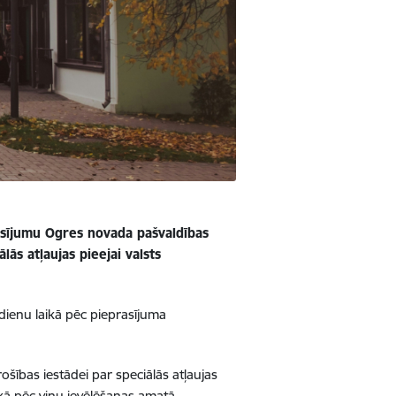
rasījumu Ogres novada pašvaldības
s atļaujas pieejai valsts
ienu laikā pēc pieprasījuma
šības iestādei par speciālās atļaujas
kā pēc viņu ievēlēšanas amatā.