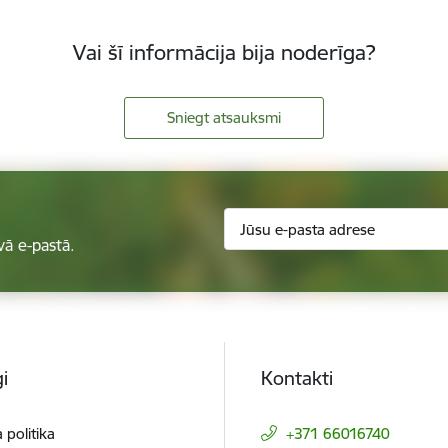
Vai šī informācija bija noderīga?
Sniegt atsauksmi
vā e-pastā.
i
Kontakti
 politika
+371 66016740