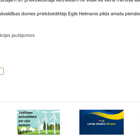
švaldības domes priekšsēdētājs Egils Helmanis pilda amata pienāku
cijas jautājumos