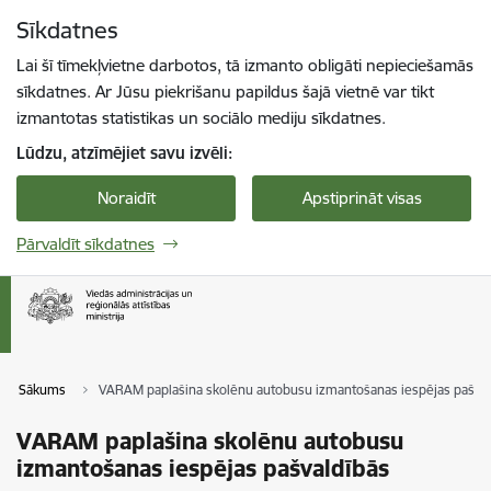
Pāriet uz lapas saturu
Sīkdatnes
Spied
lai meklētu
Enter
Lai šī tīmekļvietne darbotos, tā izmanto obligāti nepieciešamās
sīkdatnes. Ar Jūsu piekrišanu papildus šajā vietnē var tikt
izmantotas statistikas un sociālo mediju sīkdatnes.
Lūdzu, atzīmējiet savu izvēli:
Noraidīt
Apstiprināt visas
Pārvaldīt sīkdatnes
Sākums
VARAM paplašina skolēnu autobusu izmantošanas iespējas pašval
VARAM paplašina skolēnu autobusu
izmantošanas iespējas pašvaldībās