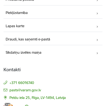
Piekļūstamība
Lapas karte
Draudi, kas saņemti e-pastā
Sīkdatņu izvēles maiņa
Kontakti
+371 66016740
E-pasts:
pasts@varam.gov.lv
Peldu iela 25, Rīga, LV-1494, Latvija