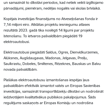
un samazināt to dīkstāvi periodos, kad netiek veikti izglītojamo
pārvadājumi, piemēram, nedēļas nogalēs vai skolas brīvlaikā.
Kopējais investīcijas finansējums no Atveseļošanas fonda ir
7,14 miljoni eiro. Atklātas projektu iesniegumu atlases
rezultātā 2023. gadā tika noslēgti 14 līgumi par projektu
īstenošanu. To ietvaros pašvaldībām piegādāti 19
elektroautobusi.
Elektroautobusi piegādāti Saldus, Ogres, Dienvidkurzemes,
Alūksnes, Augšdaugavas, Madonas, Jelgavas, Preiļu,
Saulkrastu, Dobeles, Smiltenes, Rēzeknes, Bauskas un Balvu
novada pašvaldībām.
Plašākas elektroautobusu izmantošanas iespējas ļaus
pašvaldībām efektīvāk izmantot valsts un Eiropas Savienības
investīcijas, samazināt transportlīdzekļu dīkstāvi un nodrošināt
iedzīvotājiem kvalitatīvākus publiskos pakalpojumus. Šāds
regulējums saskaņots ar Eiropas Komisiju un nodrošina