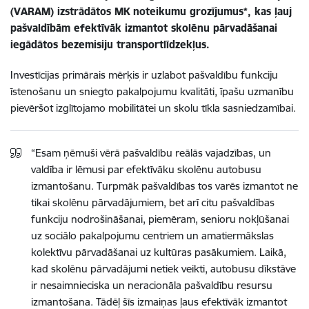
(VARAM) izstrādātos MK noteikumu grozījumus*, kas ļauj
pašvaldībām efektīvāk izmantot skolēnu pārvadāšanai
iegādātos bezemisiju transportlīdzekļus.
Investīcijas primārais mērķis ir uzlabot pašvaldību funkciju
īstenošanu un sniegto pakalpojumu kvalitāti, īpašu uzmanību
pievēršot izglītojamo mobilitātei un skolu tīkla sasniedzamībai.
“Esam ņēmuši vērā pašvaldību reālās vajadzības, un
valdība ir lēmusi par efektīvāku skolēnu autobusu
izmantošanu. Turpmāk pašvaldības tos varēs izmantot ne
tikai skolēnu pārvadājumiem, bet arī citu pašvaldības
funkciju nodrošināšanai, piemēram, senioru nokļūšanai
uz sociālo pakalpojumu centriem un amatiermākslas
kolektīvu pārvadāšanai uz kultūras pasākumiem. Laikā,
kad skolēnu pārvadājumi netiek veikti, autobusu dīkstāve
ir nesaimnieciska un neracionāla pašvaldību resursu
izmantošana. Tādēļ šīs izmaiņas ļaus efektīvāk izmantot