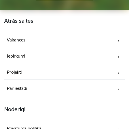
Kājene
Ātrās saites
Vakances
Iepirkumi
Projekti
Par iestādi
Noderīgi
Privātuma politika