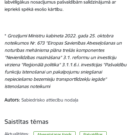
labvēlīgākus nosacījumus pašvaldībām salīdzinājumā ar
iepriekš spēkā esošo kārtību.
*
Grozījumi Ministru kabineta 2022. gada 25. oktobra
noteikumos Nr. 673 "Eiropas Savienības Atveseļošanas un
noturības mehānisma plāna trešās komponentes
"Nevienlīdzības mazināšana" 3.1. reformu un investīciju
virziena "Reģionālā politika" 3.1.1.6.i. investīcijas "Pašvaldību
funkciju īstenošanai un pakalpojumu sniegšanai
nepieciešamo bezemisiju transportlīdzekļu iegāde"
īstenošanas noteikumi
Autors:
Sabiedrisko attiecību nodaļa
Saistītas tēmas
Aktualitātes:
Atveseļošanas fonds
Pašvaldības