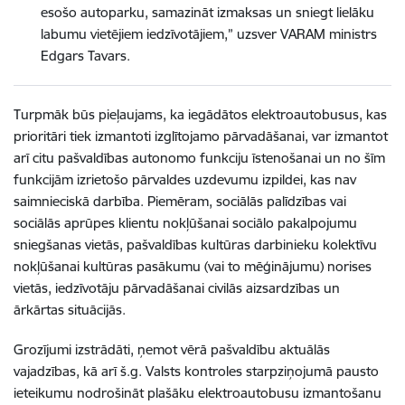
esošo autoparku, samazināt izmaksas un sniegt lielāku
labumu vietējiem iedzīvotājiem,” uzsver VARAM ministrs
Edgars Tavars.
Turpmāk būs pieļaujams, ka iegādātos elektroautobusus, kas
prioritāri tiek izmantoti izglītojamo pārvadāšanai, var izmantot
arī citu pašvaldības autonomo funkciju īstenošanai un no šīm
funkcijām izrietošo pārvaldes uzdevumu izpildei, kas nav
saimnieciskā darbība. Piemēram, sociālās palīdzības vai
sociālās aprūpes klientu nokļūšanai sociālo pakalpojumu
sniegšanas vietās, pašvaldības kultūras darbinieku kolektīvu
nokļūšanai kultūras pasākumu (vai to mēģinājumu) norises
vietās, iedzīvotāju pārvadāšanai civilās aizsardzības un
ārkārtas situācijās.
Grozījumi izstrādāti, ņemot vērā pašvaldību aktuālās
vajadzības, kā arī š.g. Valsts kontroles starpziņojumā pausto
ieteikumu nodrošināt plašāku elektroautobusu izmantošanu