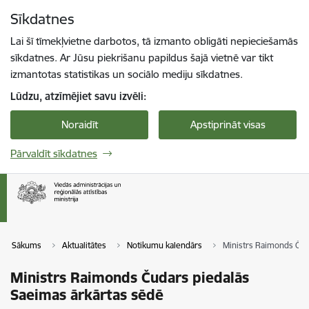
Pāriet uz lapas saturu
Sīkdatnes
Spied
lai meklētu
Enter
Lai šī tīmekļvietne darbotos, tā izmanto obligāti nepieciešamās
sīkdatnes. Ar Jūsu piekrišanu papildus šajā vietnē var tikt
izmantotas statistikas un sociālo mediju sīkdatnes.
Lūdzu, atzīmējiet savu izvēli:
Noraidīt
Apstiprināt visas
Pārvaldīt sīkdatnes
Sākums
Aktualitātes
Notikumu kalendārs
Ministrs Raimonds Čud
Ministrs Raimonds Čudars piedalās
Saeimas ārkārtas sēdē