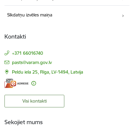
Sīkdatņu izvēles maiņa
Kontakti
+371 66016740
E-pasts:
pasts@varam.gov.lv
Peldu iela 25, Rīga, LV-1494, Latvija
Visi kontakti
Sekojiet mums