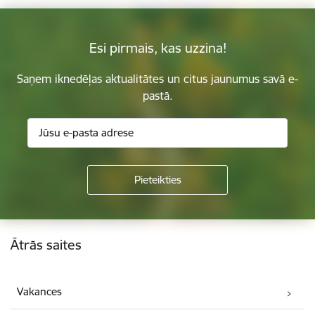
Esi pirmais, kas uzzina!
Saņem iknedēļas aktualitātes un citus jaunumus savā e-
pastā.
Kājene
Ātrās saites
Vakances