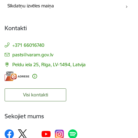
Sīkdatņu izvēles maiņa
Kontakti
+371 66016740
E-pasts:
pasts@varam.gov.lv
Peldu iela 25, Rīga, LV-1494, Latvija
Visi kontakti
Sekojiet mums