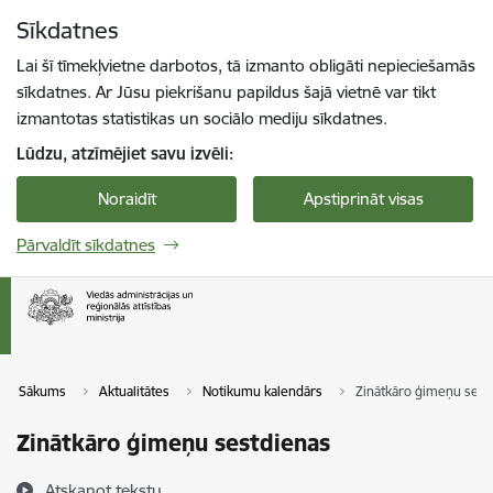
Pāriet uz lapas saturu
Sīkdatnes
Spied
lai meklētu
Enter
Lai šī tīmekļvietne darbotos, tā izmanto obligāti nepieciešamās
sīkdatnes. Ar Jūsu piekrišanu papildus šajā vietnē var tikt
izmantotas statistikas un sociālo mediju sīkdatnes.
Lūdzu, atzīmējiet savu izvēli:
Noraidīt
Apstiprināt visas
Pārvaldīt sīkdatnes
Sākums
Aktualitātes
Notikumu kalendārs
Zinātkāro ģimeņu sest
Zinātkāro ģimeņu sestdienas
Atskaņot tekstu