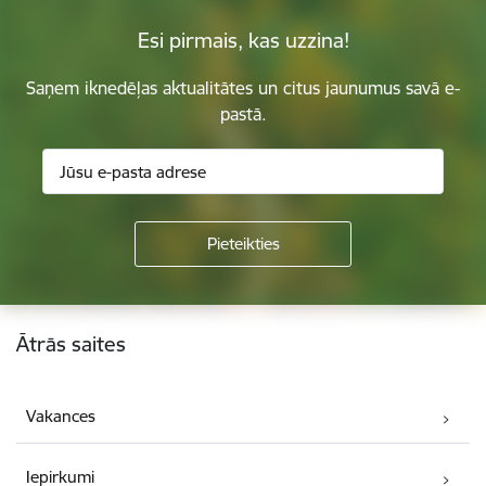
Esi pirmais, kas uzzina!
Saņem iknedēļas aktualitātes un citus jaunumus savā e-
pastā.
Kājene
Ātrās saites
Vakances
Iepirkumi