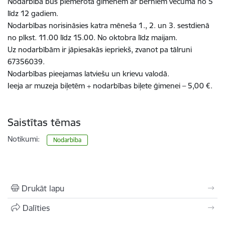
Nodarbība būs piemērota ģimenēm ar bērniem vecumā no 5
līdz 12 gadiem.
Nodarbības norisināsies katra mēneša 1., 2. un 3. sestdienā
no plkst. 11.00 līdz 15.00. No oktobra līdz maijam.
Uz nodarbībām ir jāpiesakās iepriekš, zvanot pa tālruni
67356039.
Nodarbības pieejamas latviešu un krievu valodā.
Ieeja ar muzeja biļetēm + nodarbības biļete ģimenei – 5,00 €.
Saistītas tēmas
Notikumi:
Nodarbība
Drukāt lapu
Dalīties