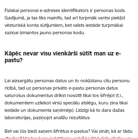
Fiziskai personai e-adreses identifikators ir personas kods.
Gadījumā, ja tas tiks mainīts, tad arī turpmāk varēsi piekļūt
vēsturiskā konta sūtījumiem, bet valsts iestāde turpmākai
saziņai izmantos jauno personas kodu.
Kāpēc nevar visu vienkārši sūtīt man uz e-
pastu?
Lai aizsargātu personas datus un to nokļūšanu citu personu
rīcībā, tad uz personas privāto e-pastu personas datus
saturošus dokumentus drīkst nosūtīt tikai tos šifrējot (t.i.,
dokumentiem uzliekot virsū speciālu atslēgu, kuru zina tikai
iestāde un dokumenta saņēmējs). Līdzīgi kā to dara dažas
laboratorijas, paziņojot analīžu rezultātus.
Bet vai Jūs bieži saņem šifrētus e-pastus? Vai zināt, kā ar tādu