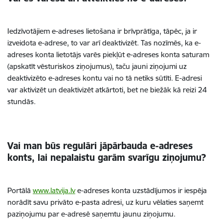
Iedzīvotājiem e-adreses lietošana ir brīvprātīga, tāpēc, ja ir
izveidota e-adrese, to var arī deaktivizēt. Tas nozīmēs, ka e-
adreses konta lietotājs varēs piekļūt e-adreses konta saturam
(apskatīt vēsturiskos ziņojumus), taču jauni ziņojumi uz
deaktivizēto e-adreses kontu vai no tā netiks sūtīti. E-adresi
var aktivizēt un deaktivizēt atkārtoti, bet ne biežāk kā reizi 24
stundās.
Vai man būs regulāri jāpārbauda e-adreses
konts, lai nepalaistu garām svarīgu ziņojumu?
Portālā
www.latvija.lv
e-adreses konta uzstādījumos ir iespēja
norādīt savu privāto e-pasta adresi, uz kuru vēlaties saņemt
paziņojumu par e-adresē saņemtu jaunu ziņojumu.