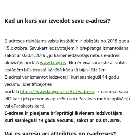
Kad un kurš var izveidot savu e-adresi?
E-adreses risinājums valsts iestādēm ir obligāts no 2018.gada
15.oktobra. Savukārt iedzīvotājiem ir brīvprātīga izmantošana
sākot ar 02.01.2019., jo kamēr iedzīvotājs nebūs e-adresi
aktivizējis portālā
www.latvija.lv
, tikmēr visa sarakste ar valsts
iestādēm būs ierastā kārtībā kāda tā bijusi līdz šim.
E-adresi var izmantot iedzīvotāji, kuri sasnieguši 14 gadu
vecumu, identificējoties
portālā
https://www.latvija.lv/lv/BUJEadrese
, izmantojot savu
eID karti jeb personas apliecību vai eParaksts mobile aplikāciju
vai eParakests karti.
E-adrese ir pieejama brīvprātīgi ikvienam iedzīvotājam,
kuri sasnieguši 14 gadu vecumu, sākot ar 02.01.2019.
Vai es varēšu arī atteikties no e-adreses?