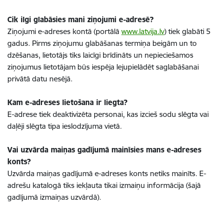
Cik ilgi glabāsies mani ziņojumi e-adresē?
Ziņojumi e-adreses kontā (portālā
www.latvija.lv
) tiek glabāti 5
gadus. Pirms ziņojumu glabāšanas termiņa beigām un to
dzēšanas, lietotājs tiks laicīgi brīdināts un nepieciešamos
ziņojumus lietotājam būs iespēja lejupielādēt saglabāšanai
privātā datu nesējā.
Kam e-adreses lietošana ir liegta?
E-adrese tiek deaktivizēta personai, kas izcieš sodu slēgta vai
daļēji slēgta tipa ieslodzījuma vietā.
Vai uzvārda maiņas gadījumā mainīsies mans e-adreses
konts?
Uzvārda maiņas gadījumā e-adreses konts netiks mainīts. E-
adrešu katalogā tiks iekļauta tikai izmaiņu informācija (šajā
gadījumā izmaiņas uzvārdā).