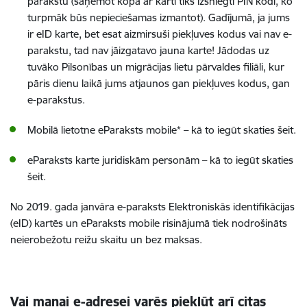
parakstu (saņemot kopā ar karti tiks izsniegti PIN kodi, ko
turpmāk būs nepieciešamas izmantot). Gadījumā, ja jums
ir eID karte, bet esat aizmirsuši piekļuves kodus vai nav e-
parakstu, tad nav jāizgatavo jauna karte! Jādodas uz
tuvāko Pilsonības un migrācijas lietu pārvaldes filiāli, kur
pāris dienu laikā jums atjaunos gan piekļuves kodus, gan
e-parakstus.
Mobilā lietotne eParaksts mobile* – kā to iegūt skaties šeit.
eParaksts karte juridiskām personām – kā to iegūt skaties
šeit.
No 2019. gada janvāra e-paraksts Elektroniskās identifikācijas
(eID) kartēs un eParaksts mobile risinājumā tiek nodrošināts
neierobežotu reižu skaitu un bez maksas.
Vai manai e-adresei varēs piekļūt arī citas