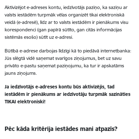
Aktivizējot e-adreses kontu, iedzīvotājs paziņo, ka saziņu ar
valsts iestādēm turpmāk vēlas organizēt tikai elektroniskā
veidā (e-adresē), līdz ar to valsts iestādēm ir pienākums visu
korespondenci (gan papīrā sūtīto, gan citās informācijas
sistēmās esošo) sūtīt uz e-adresi.
Būtībā e-adrese darbojas līdzīgi kā to piedāvā internetbanka:
Jūs slēgtā vidē saņemat svarīgos ziņojumus, bet uz savu
privāto e-pastu saņemat paziņojumu, ka tur ir apskatāms
jauns ziņojums.
Ja iedzīvotājs e-adreses kontu būs aktivizējis, tad
iestādēm ir pienākums ar iedzīvotāju turpmāk sazināties
TIKAI elektroniski!
Pēc kāda kritērija iestādes mani atpazīs?