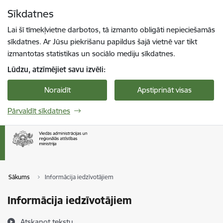
Pāriet uz lapas saturu
Sīkdatnes
Spied
lai meklētu
Enter
Lai šī tīmekļvietne darbotos, tā izmanto obligāti nepieciešamās
sīkdatnes. Ar Jūsu piekrišanu papildus šajā vietnē var tikt
izmantotas statistikas un sociālo mediju sīkdatnes.
Lūdzu, atzīmējiet savu izvēli:
Noraidīt
Apstiprināt visas
Pārvaldīt sīkdatnes
Sākums
Informācija iedzīvotājiem
Informācija iedzīvotājiem
Atskaņot tekstu