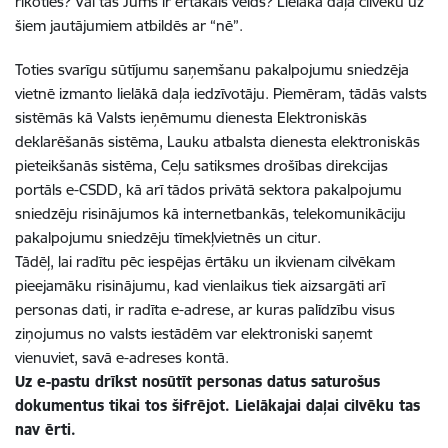
rīkoties? Vai tas Jums ir ērtākais veids? Lielākā daļa cilvēku uz
šiem jautājumiem atbildēs ar “nē”.
Toties svarīgu sūtījumu saņemšanu pakalpojumu sniedzēja
vietnē izmanto lielākā daļa iedzīvotāju. Piemēram, tādās valsts
sistēmās kā Valsts ieņēmumu dienesta Elektroniskās
deklarēšanās sistēma, Lauku atbalsta dienesta elektroniskās
pieteikšanās sistēma, Ceļu satiksmes drošības direkcijas
portāls e-CSDD, kā arī tādos privātā sektora pakalpojumu
sniedzēju risinājumos kā internetbankās, telekomunikāciju
pakalpojumu sniedzēju tīmekļvietnēs un citur.
Tādēļ, lai radītu pēc iespējas ērtāku un ikvienam cilvēkam
pieejamāku risinājumu, kad vienlaikus tiek aizsargāti arī
personas dati, ir radīta e-adrese, ar kuras palīdzību visus
ziņojumus no valsts iestādēm var elektroniski saņemt
vienuviet, savā e-adreses kontā.
Uz e-pastu drīkst nosūtīt personas datus saturošus
dokumentus tikai tos šifrējot. Lielākajai daļai cilvēku tas
nav ērti.