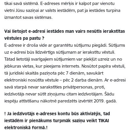
tikai savā sistēmā. E-adreses mērķis ir kalpot par vienotu
vietni Jūsu saziņai ar valsts iestādēm, pat ja iestādes turpina
izmantot savas sistēmas.
Vai lietojot e-adresi iestādes man vairs nesūtīs ierakstītas
vēstules pa pastu ?
E-adrese ir droša vide ar garantētu sūtījumu piegādi. Sūtījums
uz e-adresi būs līdzvērtīgs sūtījumam ar ierakstītu vēstuli.
Tātad lietotāji svarīgajiem sūtījumiem var piekļūt uzreiz un no
jebkuras vietas, kur pieejams internets. Nosūtot papīra vēstuli,
tā juridiski skaitās paziņota pēc 7 dienām, savukārt
elektroniski nosūtīta vēstule – pēc 2 darba dienām. Ar e-adresi
savā starpā nevar sarakstīties privātpersonas, proti,
iedzīvotājs nevar sūtīt ziņojumu citam iedzīvotājam. Šādu
iespēju attīstīšanu nākotnē paredzēts izvērtēt 2019. gadā.
! Ja iedzīvotājs e-adreses kontu būs aktivizējis, tad
iestādēm ir pienākums turpmāk saziņu veikt TIKAI
elektroniskā formā.!