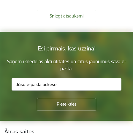
Sniegt atsauksmi
Esi pirmais, kas uzzina!
Saņem iknedēļas aktualitātes un citus jaunumus savā e-
pastā.
Kājene
Ātrās saites