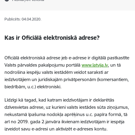
Publicēts: 04.04.2020.
Kas ir Oficiālā elektroniskā adrese?
Oficiālā elektroniskā adrese jeb e-adrese ir digitālā pastkastīte
Valsts pārvaldes pakalpojumu portālā
www.latvija.lv
, un tā
nodrošina iespēju valsts iestādēm veidot saraksti ar
iedzīvotājiem un juridiskajām privātpersonām (komersantiem,
biedrībām, u.c.) elektroniski.
Līdzīgi kā tagad, kad katram iedzīvotājam ir deklarētās
dzīvesvietas adrese, uz kurieni valsts iestādes sūta ziņojumus,
nekustamā īpašuma nodokļa aprēķinus u.c. papīra formā, tā
arī no 2019. gada 2.janvāra ikvienam iedzīvotājam ir iespēja
izveidot savu e-adresi un aktivizēt e-adreses kontu.