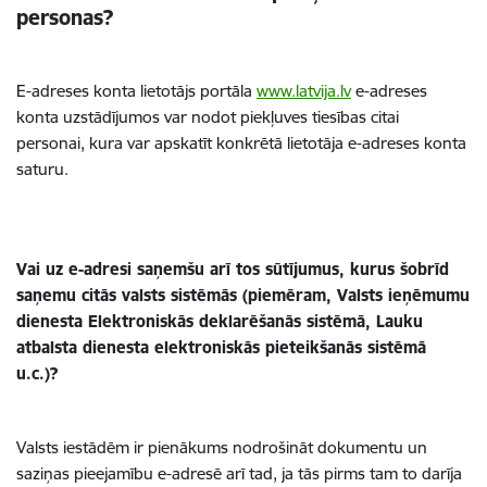
personas?
E-adreses konta lietotājs portāla
www.latvija.lv
e-adreses
konta uzstādījumos var nodot piekļuves tiesības citai
personai, kura var apskatīt konkrētā lietotāja e-adreses konta
saturu.
Vai uz e-adresi saņemšu arī tos sūtījumus, kurus šobrīd
saņemu citās valsts sistēmās (piemēram, Valsts ieņēmumu
dienesta Elektroniskās deklarēšanās sistēmā, Lauku
atbalsta dienesta elektroniskās pieteikšanās sistēmā
u.c.)?
Valsts iestādēm ir pienākums nodrošināt dokumentu un
saziņas pieejamību e-adresē arī tad, ja tās pirms tam to darīja