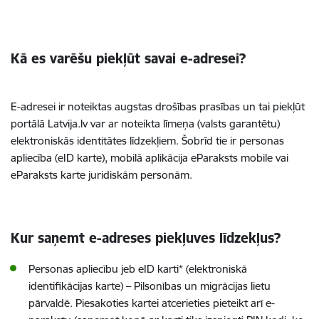
Kā es varēšu piekļūt savai e-adresei?
E-adresei ir noteiktas augstas drošības prasības un tai piekļūt
portālā Latvija.lv var ar noteikta līmeņa (valsts garantētu)
elektroniskās identitātes līdzekļiem. Šobrīd tie ir personas
apliecība (eID karte), mobilā aplikācija eParaksts mobile vai
eParaksts karte juridiskām personām.
Kur saņemt e-adreses piekļuves līdzekļus?
Personas apliecību jeb eID karti* (elektroniskā
identifikācijas karte) – Pilsonības un migrācijas lietu
pārvaldē. Piesakoties kartei atcerieties pieteikt arī e-