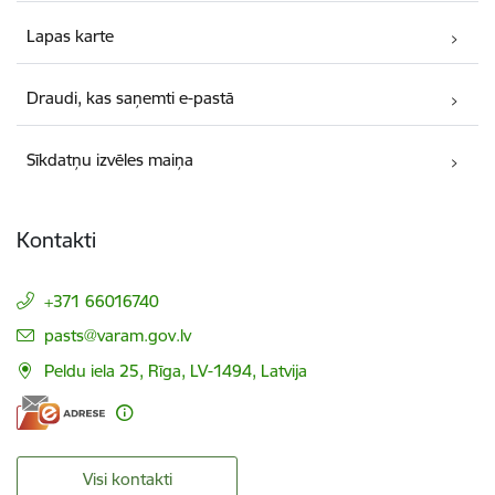
Lapas karte
Draudi, kas saņemti e-pastā
Sīkdatņu izvēles maiņa
Kontakti
+371 66016740
E-pasts:
pasts@varam.gov.lv
Peldu iela 25, Rīga, LV-1494, Latvija
Visi kontakti