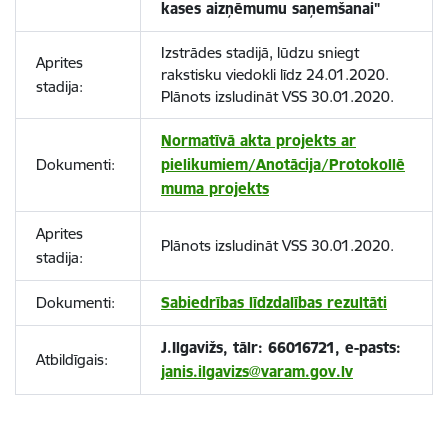
kases aizņēmumu saņemšanai"
Izstrādes stadijā, lūdzu sniegt
Aprites
rakstisku viedokli līdz 24.01.2020.
stadija:
Plānots izsludināt VSS 30.01.2020.
Normatīvā akta projekts ar
Dokumenti:
pielikumiem/Anotācija/Protokollē
muma projekts
Aprites
Plānots izsludināt VSS 30.01.2020.
stadija:
Dokumenti:
Sabiedrības līdzdalības rezultāti
J.Ilgavižs, tālr: 66016721, e-pasts:
Atbildīgais:
janis.ilgavizs@varam.gov.lv