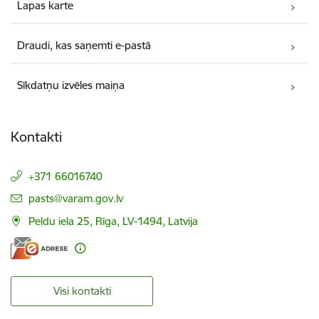
Lapas karte
Draudi, kas saņemti e-pastā
Sīkdatņu izvēles maiņa
Kontakti
+371 66016740
E-pasts:
pasts@varam.gov.lv
Peldu iela 25, Rīga, LV-1494, Latvija
Visi kontakti