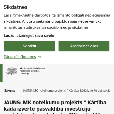
Pāriet uz lapas saturu
Sīkdatnes
Spied
lai meklētu
Enter
Lai šī tīmekļvietne darbotos, tā izmanto obligāti nepieciešamās
sīkdatnes. Ar Jūsu piekrišanu papildus šajā vietnē var tikt
izmantotas statistikas un sociālo mediju sīkdatnes.
Lūdzu, atzīmējiet savu izvēli:
Noraidīt
Apstiprināt visas
Pārvaldīt sīkdatnes
Sākums
JAUNS: MK noteikumu projekts " Kārtība, kādā izvērtē pašvaldību i
JAUNS: MK noteikumu projekts " Kārtība,
kādā izvērtē pašvaldību investīciju