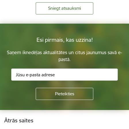
Sniegt atsauksmi
Esi pirmais, kas uzzina!
Saņem iknedēļas aktualitātes un citus jaunumus savā e-
pastā.
Kājene
Ātrās saites