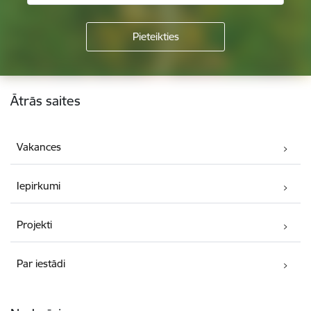
Kājene
Ātrās saites
Vakances
Iepirkumi
Projekti
Par iestādi