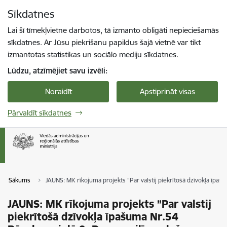
Pāriet uz lapas saturu
Sīkdatnes
Spied
lai meklētu
Enter
Lai šī tīmekļvietne darbotos, tā izmanto obligāti nepieciešamās
sīkdatnes. Ar Jūsu piekrišanu papildus šajā vietnē var tikt
izmantotas statistikas un sociālo mediju sīkdatnes.
Lūdzu, atzīmējiet savu izvēli:
Noraidīt
Apstiprināt visas
Pārvaldīt sīkdatnes
Sākums
JAUNS: MK rīkojuma projekts ”Par valstij piekrītošā dzīvokļa īpa
JAUNS: MK rīkojuma projekts ”Par valstij
piekrītošā dzīvokļa īpašuma Nr.54