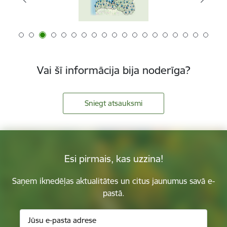
Vai šī informācija bija noderīga?
Sniegt atsauksmi
Esi pirmais, kas uzzina!
Saņem iknedēļas aktualitātes un citus jaunumus savā e-
pastā.