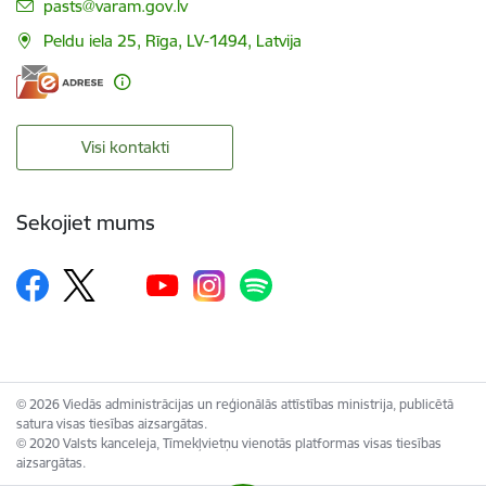
E-pasts:
pasts@varam.gov.lv
Peldu iela 25, Rīga, LV-1494, Latvija
Visi kontakti
Sekojiet mums
© 2026 Viedās administrācijas un reģionālās attīstības ministrija, publicētā
satura visas tiesības aizsargātas.
© 2020 Valsts kanceleja, Tīmekļvietņu vienotās platformas visas tiesības
aizsargātas.