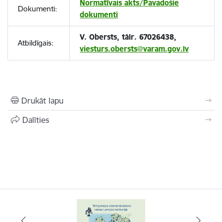
Normatīvais akts/Pavadošie
Dokumenti:
dokumenti
V. Obersts, tālr. 67026438,
Atbildīgais:
viesturs.obersts@varam.gov.lv
Drukāt lapu
Dalīties