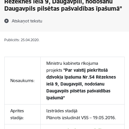
Rēzeknes ielā 9, Daugavpilī, nodošanu
Daugavpils pilsētas pašvaldības īpašumā”
Atskaņot tekstu
Publicēts: 25.04.2020.
Ministru kabineta rīkojuma
projekts
”Par valstij piekrītošā
dzīvokļa īpašuma Nr.54 Rēzeknes
Nosaukums:
ielā 9, Daugavpilī, nodošanu
Daugavpils pilsētas pašvaldības
īpašumā”
Aprites
Izstrādes stadijā
stadija:
Plānots izsludināt VSS – 19.05.2016.