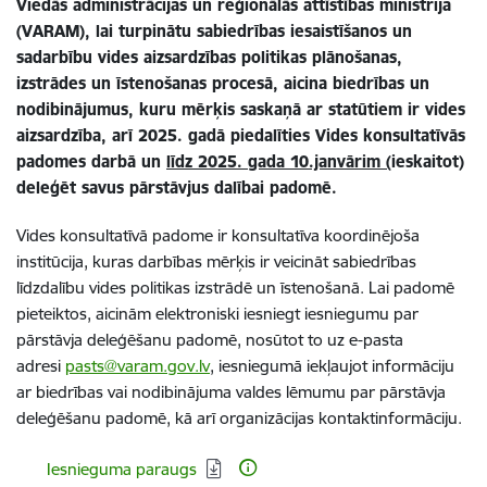
Viedās administrācijas un reģionālās attīstības ministrija
(VARAM),
l
ai turpinātu sabiedrības iesaistīšanos un
sadarbību vides aizsardzības politikas plānošanas,
izstrādes un īstenošanas procesā, aicina biedrības un
nodibinājumus, kuru mērķis saskaņā
ar statūtiem ir vides
aizsardzība, arī 2025. gadā piedalīties Vides konsultatīvās
padomes darbā un
līdz 2025. gada 10.janvārim (
ieskaitot)
deleģēt savus pārstāvjus dalībai padomē.
Vides konsultatīvā padome ir konsultatīva koordinējoša
institūcija, kuras darbības mērķis ir veicināt sabiedrības
līdzdalību vides politikas izstrādē un īstenošanā. Lai padomē
pieteiktos, aicinām elektroniski iesniegt iesniegumu par
pārstāvja deleģēšanu padomē, nosūtot to uz e-pasta
adresi
pasts@varam.gov.lv
, iesniegumā iekļaujot informāciju
ar biedrības vai nodibinājuma valdes lēmumu par pārstāvja
deleģēšanu padomē, kā arī organizācijas kontaktinformāciju.
Lejupielādēt:
Iesnieguma paraugs