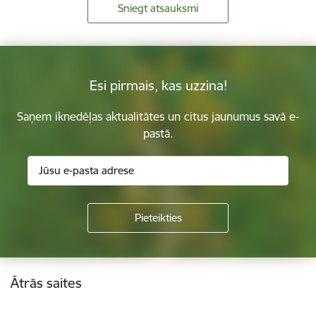
Sniegt atsauksmi
Esi pirmais, kas uzzina!
Saņem iknedēļas aktualitātes un citus jaunumus savā e-
pastā.
Kājene
Ātrās saites