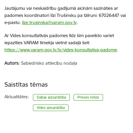
Jautājumu vai neskaidrību gadījumā aicinām sazināties ar
padomes koordinatori Ilzi Trušinsku pa tālruni: 67026447 vai
e
-
pastu
:
ilze.trusinska@varam.gov.lv
.
Ar Vides konsultatīvās padomes līdz šim paveikto variet
iepazīties VARAM tīmekļa vietnē sadaļā šeit:
https://www.varam.gov.lv/lv/vides-konsultativa-padome
.
Autors:
Sabiedrisko attiecību nodaļa
Saistītas tēmas
Aktualitātes:
Dabas aizsardzība
Preses relīze
Vides aizsardzība