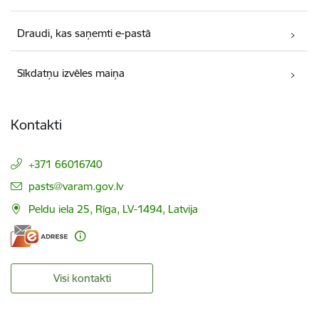
Draudi, kas saņemti e-pastā
Sīkdatņu izvēles maiņa
Kontakti
+371 66016740
E-pasts:
pasts@varam.gov.lv
Peldu iela 25, Rīga, LV-1494, Latvija
Visi kontakti