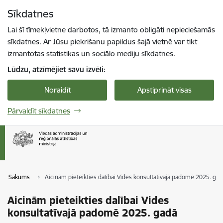
Pāriet uz lapas saturu
Sīkdatnes
Spied
lai meklētu
Enter
Lai šī tīmekļvietne darbotos, tā izmanto obligāti nepieciešamās
sīkdatnes. Ar Jūsu piekrišanu papildus šajā vietnē var tikt
izmantotas statistikas un sociālo mediju sīkdatnes.
Lūdzu, atzīmējiet savu izvēli:
Noraidīt
Apstiprināt visas
Pārvaldīt sīkdatnes
Sākums
Aicinām pieteikties dalībai Vides konsultatīvajā padomē 2025. gad
Aicinām pieteikties dalībai Vides
konsultatīvajā padomē 2025. gadā