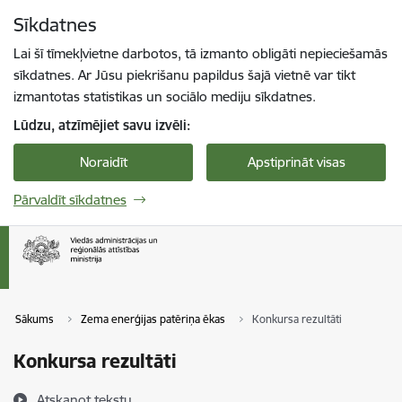
Pāriet uz lapas saturu
Sīkdatnes
Spied
lai meklētu
Enter
Lai šī tīmekļvietne darbotos, tā izmanto obligāti nepieciešamās
sīkdatnes. Ar Jūsu piekrišanu papildus šajā vietnē var tikt
izmantotas statistikas un sociālo mediju sīkdatnes.
Lūdzu, atzīmējiet savu izvēli:
Noraidīt
Apstiprināt visas
Pārvaldīt sīkdatnes
Sākums
Zema enerģijas patēriņa ēkas
Konkursa rezultāti
Konkursa rezultāti
Atskaņot tekstu