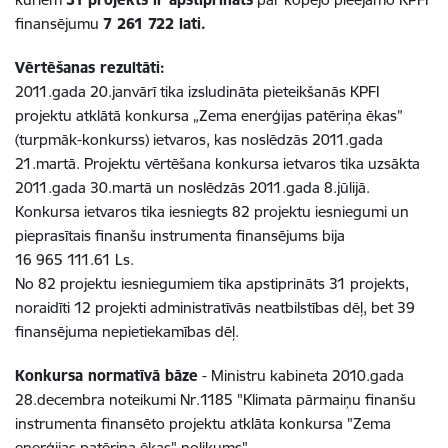
finansējumu
7 261 722 lati.
Vērtēšanas rezultāti:
2011.gada 20.janvārī tika izsludināta pieteikšanās KPFI
projektu atklātā konkursa „Zema enerģijas patēriņa ēkas”
(turpmāk-konkurss) ietvaros, kas noslēdzās 2011.gada
21.martā. Projektu vērtēšana konkursa ietvaros tika uzsākta
2011.gada 30.martā un noslēdzās 2011.gada 8.jūlijā.
Konkursa ietvaros tika iesniegts 82 projektu iesniegumi un
pieprasītais finanšu instrumenta finansējums bija
16 965 111.61 Ls.
No 82 projektu iesniegumiem tika apstiprināts 31 projekts,
noraidīti 12 projekti administratīvās neatbilstības dēļ, bet 39
finansējuma nepietiekamības dēļ.
Konkursa normatīvā bāze
- Ministru kabineta 2010.gada
28.decembra noteikumi Nr.1185 "Klimata pārmaiņu finanšu
instrumenta finansēto projektu atklāta konkursa "Zema
enerģijas patēriņa ēkas" nolikums".