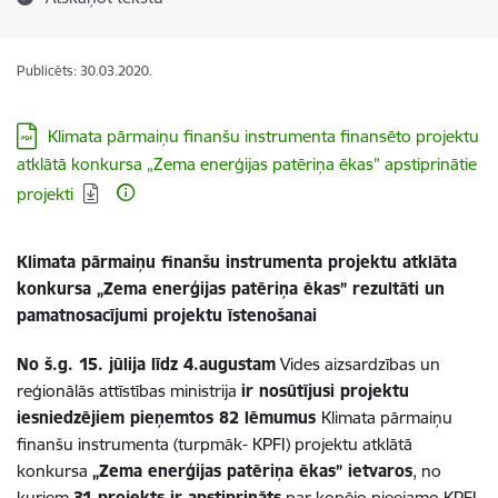
Publicēts: 30.03.2020.
Lejupielādēt:
Klimata pārmaiņu finanšu instrumenta finansēto projektu
atklātā konkursa „Zema enerģijas patēriņa ēkas” apstiprinātie
projekti
Klimata pārmaiņu finanšu instrumenta projektu atklāta
konkursa „Zema enerģijas patēriņa ēkas” rezultāti un
pamatnosacījumi projektu īstenošanai
No š.g. 15. jūlija līdz 4.augustam
Vides aizsardzības un
reģionālās attīstības ministrija
ir nosūtījusi projektu
iesniedzējiem pieņemtos 82 lēmumus
Klimata pārmaiņu
finanšu instrumenta (turpmāk- KPFI) projektu atklātā
konkursa
„Zema enerģijas patēriņa ēkas” ietvaros
, no
kuriem
31 projekts ir apstiprināts
par kopējo pieejamo KPFI