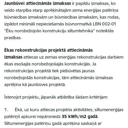
Jaunbūvei attiecināmās izmaksas
ir papildu izmaksas, ko
veido starpība starp aprēķinātajām zema enerģijas patēriņa
būvniecības izmaksām un būvniecības izmaksām, kas rodas,
izpildot minimāli nepieciešamās būvnormatīvā LBN 002-01
"Ēku norobežojošo konstrukciju siltumtehnika" noteiktās
prasības.
Ēkas rekonstrukcijas projektā attiecināmās
izmaksas
attiecas uz zemas enerģijas rekonstrukcijas darbiem
ēkas esošajās norobežojošajās konstrukcijās. Ja
rekonstrukcijas projektā tiek piebūvētas jaunas
norobežojošās konstrukcijas, tām attiecināmās izmaksas
aprēķina kā jaunbūves projektā.
Īstenojot projektu, jāpanāk atbilstība šādam kritērijam
1. Ēkā, uz kuru attiecas projekta aktivitātes, siltumenerģijas
patēriņš apkurei nepārsniedz
35 kWh/m2 gadā
.
Siltumenerģijas patēriņu gadā aprēķina saskaņā ar