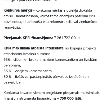
Konkursa mērķis
- Konkursa mērķis ir oglekļa dioksīda
emisiju samazināšana, veicot zema enerģijas patēriņa ēku
būvniecību, kā arī esošu ēku rekonstrukciju vai vienkāršoto
renovāciju.
Pieejamais KPFI finansējums:
7 261 722.00 Ls
KPFI maksimālā atbalsta intensitāte
no kopējās projekta
attiecināmo izmaksu summas:
65% - sīkiem (mikro) un maziem komersantiem un fiziskām
personām;
55 % – vidējiem komersantiem;
80 % – tiešās vai pastarpinātās pārvaldes iestādēm un
pašvaldībām.
Konkursa ietvaros vienam projektam pieejamais maksimālais
finanšu instrumenta finansējums –
750 000 latu
.