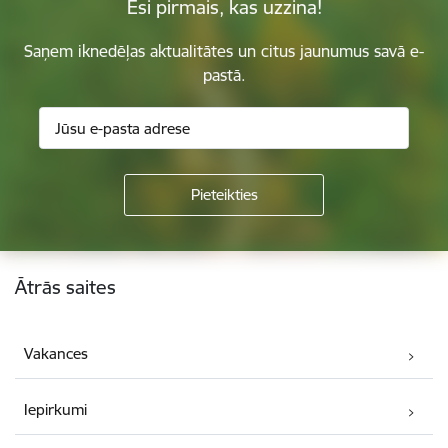
Esi pirmais, kas uzzina!
Saņem iknedēļas aktualitātes un citus jaunumus savā e-
pastā.
Kājene
Ātrās saites
Vakances
Iepirkumi