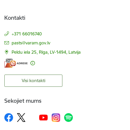
Kontakti
+371 66016740
E-pasts:
pasts@varam.gov.lv
Peldu iela 25, Rīga, LV-1494, Latvija
Visi kontakti
Sekojiet mums