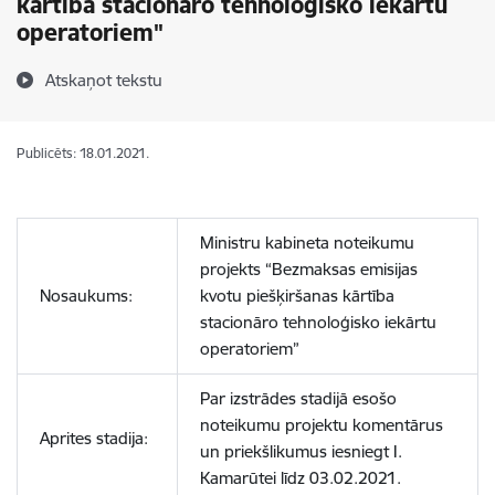
kārtība stacionāro tehnoloģisko iekārtu
operatoriem"
Atskaņot tekstu
Publicēts: 18.01.2021.
Ministru kabineta noteikumu
projekts “Bezmaksas emisijas
Nosaukums:
kvotu piešķiršanas kārtība
stacionāro tehnoloģisko iekārtu
operatoriem”
Par izstrādes stadijā esošo
noteikumu projektu komentārus
Aprites stadija:
un priekšlikumus iesniegt I.
Kamarūtei līdz 03.02.2021.