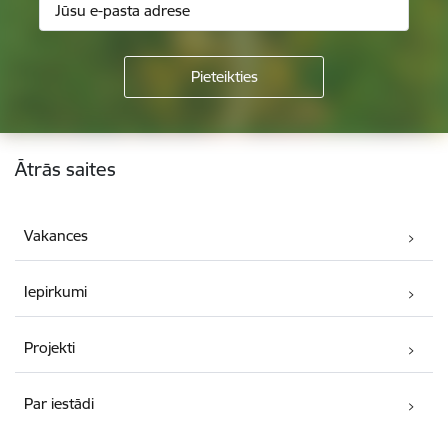
Kājene
Ātrās saites
Vakances
Iepirkumi
Projekti
Par iestādi