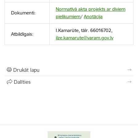
Normatīvā akta projekts ar diviem
Dokumenti:
pielikumiem
/
Anotācija
I.Kamarūte, tālr. 66016702,
Atbildīgais:
ilze.kamarute@varam.gov.lv
Drukāt lapu
Dalīties