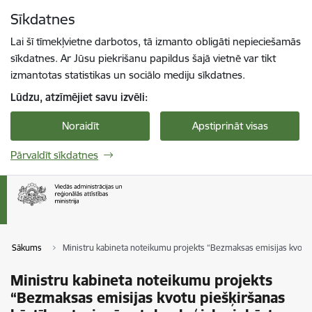
Pāriet uz lapas saturu
Sīkdatnes
Spied
lai meklētu
Enter
Lai šī tīmekļvietne darbotos, tā izmanto obligāti nepieciešamās
sīkdatnes. Ar Jūsu piekrišanu papildus šajā vietnē var tikt
izmantotas statistikas un sociālo mediju sīkdatnes.
Lūdzu, atzīmējiet savu izvēli:
Noraidīt
Apstiprināt visas
Pārvaldīt sīkdatnes
Sākums
Ministru kabineta noteikumu projekts “Bezmaksas emisijas kvotu 
Ministru kabineta noteikumu projekts
“Bezmaksas emisijas kvotu piešķiršanas