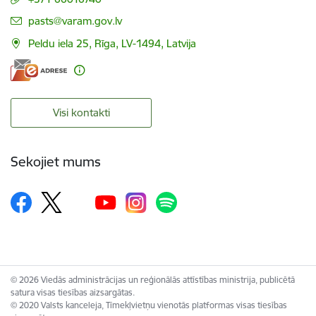
E-pasts:
pasts@varam.gov.lv
Peldu iela 25, Rīga, LV-1494, Latvija
Visi kontakti
Sekojiet mums
© 2026 Viedās administrācijas un reģionālās attīstības ministrija, publicētā
satura visas tiesības aizsargātas.
© 2020 Valsts kanceleja, Tīmekļvietņu vienotās platformas visas tiesības