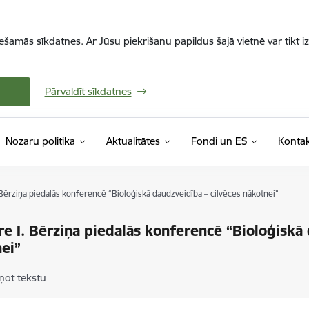
iešamās sīkdatnes. Ar Jūsu piekrišanu papildus šajā vietnē var tikt i
Pārvaldīt sīkdatnes
Nozaru politika
Aktualitātes
Fondi un ES
Kontak
 Bērziņa piedalās konferencē “Bioloģiskā daudzveidība – cilvēces nākotnei”
re I. Bērziņa piedalās konferencē “Bioloģiskā
ei”
ņot tekstu