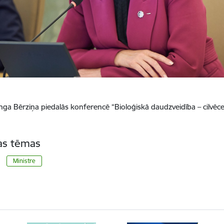
Inga Bērziņa piedalās konferencē “Bioloģiskā daudzveidība – cilvēc
tas tēmas
Ministre