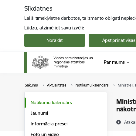
Pāriet uz lapas saturu
Sīkdatnes
Lai šī tīmekļvietne darbotos, tā izmanto obligāti nepiec
Lūdzu, atzīmējiet savu izvēli:
Noraidīt
Apstiprināt visas
Par mums
Sākums
Aktualitātes
Notikumu kalendārs
Ministre I.
Minist
Notikumu kalendārs
nākotn
Jaunumi
Atska
Informācija presei
Foto un video