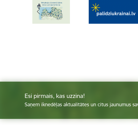
Esi pirmais, kas uzzina!
Saņem iknedēļas aktualitātes un citus jaunumus sa
Kājene