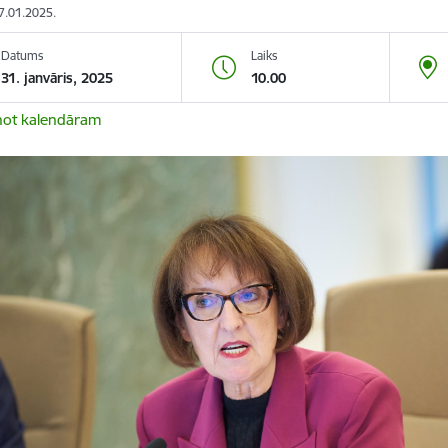
27.01.2025.
Datums
Laiks
31. janvāris, 2025
10.00
not kalendāram