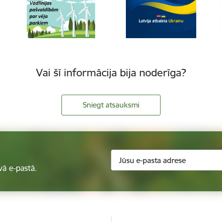
Vai šī informācija bija noderīga?
Sniegt atsauksmi
vā e-pastā.