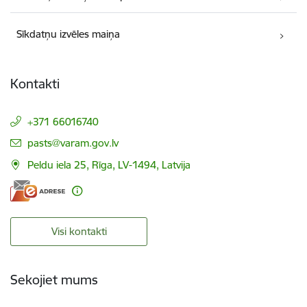
Sīkdatņu izvēles maiņa
Kontakti
+371 66016740
E-pasts:
pasts@varam.gov.lv
Peldu iela 25, Rīga, LV-1494, Latvija
Visi kontakti
Sekojiet mums