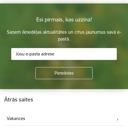
Esi pirmais, kas uzzina!
Saņem iknedēļas aktualitātes un citus jaunumus savā e-
pastā.
Kājene
Ātrās saites
Vakances