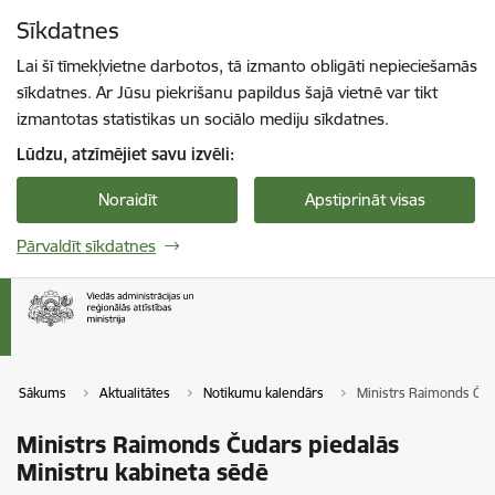
Pāriet uz lapas saturu
Sīkdatnes
Spied
lai meklētu
Enter
Lai šī tīmekļvietne darbotos, tā izmanto obligāti nepieciešamās
sīkdatnes. Ar Jūsu piekrišanu papildus šajā vietnē var tikt
izmantotas statistikas un sociālo mediju sīkdatnes.
Lūdzu, atzīmējiet savu izvēli:
Noraidīt
Apstiprināt visas
Pārvaldīt sīkdatnes
Sākums
Aktualitātes
Notikumu kalendārs
Ministrs Raimonds Čuda
Ministrs Raimonds Čudars piedalās
Ministru kabineta sēdē