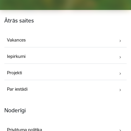
Kājene
Ātrās saites
Vakances
Iepirkumi
Projekti
Par iestādi
Noderīgi
Privātuma politika