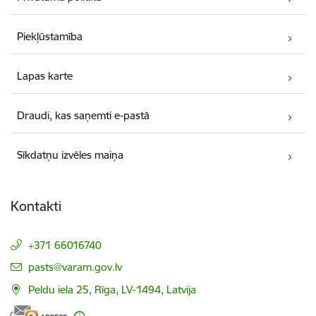
Piekļūstamība
Lapas karte
Draudi, kas saņemti e-pastā
Sīkdatņu izvēles maiņa
Kontakti
+371 66016740
E-pasts:
pasts@varam.gov.lv
Peldu iela 25, Rīga, LV-1494, Latvija