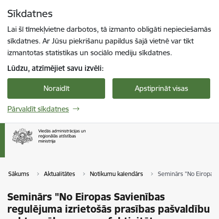
Pāriet uz lapas saturu
Sīkdatnes
Spied
lai meklētu
Enter
Lai šī tīmekļvietne darbotos, tā izmanto obligāti nepieciešamās
sīkdatnes. Ar Jūsu piekrišanu papildus šajā vietnē var tikt
izmantotas statistikas un sociālo mediju sīkdatnes.
Lūdzu, atzīmējiet savu izvēli:
Noraidīt
Apstiprināt visas
Pārvaldīt sīkdatnes
Sākums
Aktualitātes
Notikumu kalendārs
Seminārs "No Eiropas S
Seminārs "No Eiropas Savienības
regulējuma izrietošās prasības pašvaldību