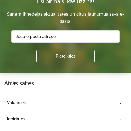
Esi pirmais, kas uzzina!
Saņem iknedēļas aktualitātes un citus jaunumus savā e-
pastā.
Kājene
Ātrās saites
Vakances
Iepirkumi