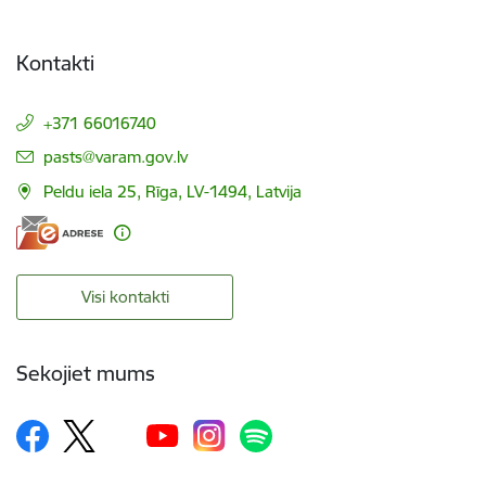
Kontakti
+371 66016740
E-pasts:
pasts@varam.gov.lv
Peldu iela 25, Rīga, LV-1494, Latvija
Visi kontakti
Sekojiet mums