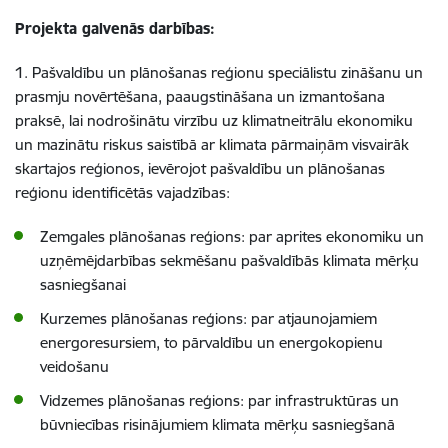
Projekta galvenās darbības:
1. Pašvaldību un plānošanas reģionu speciālistu zināšanu un
prasmju novērtēšana, paaugstināšana un izmantošana
praksē, lai nodrošinātu virzību uz klimatneitrālu ekonomiku
un mazinātu riskus saistībā ar klimata pārmaiņām visvairāk
skartajos reģionos, ievērojot pašvaldību un plānošanas
reģionu identificētās vajadzības:
Zemgales plānošanas reģions: par aprites ekonomiku un
uzņēmējdarbības sekmēšanu pašvaldībās klimata mērķu
sasniegšanai
Kurzemes plānošanas reģions: par atjaunojamiem
energoresursiem, to pārvaldību un energokopienu
veidošanu
Vidzemes plānošanas reģions: par infrastruktūras un
būvniecības risinājumiem klimata mērķu sasniegšanā