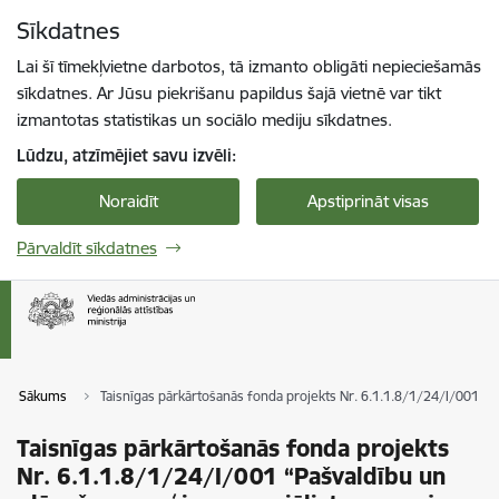
Pāriet uz lapas saturu
Sīkdatnes
Spied
lai meklētu
Enter
Lai šī tīmekļvietne darbotos, tā izmanto obligāti nepieciešamās
sīkdatnes. Ar Jūsu piekrišanu papildus šajā vietnē var tikt
izmantotas statistikas un sociālo mediju sīkdatnes.
Lūdzu, atzīmējiet savu izvēli:
Noraidīt
Apstiprināt visas
Pārvaldīt sīkdatnes
Sākums
Taisnīgas pārkārtošanās fonda projekts Nr. 6.1.1.8/1/24/I/001 “
Taisnīgas pārkārtošanās fonda projekts
Nr. 6.1.1.8/1/24/I/001 “Pašvaldību un