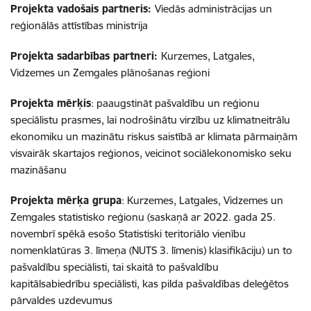
Projekta vadošais partneris:
Viedās administrācijas un
reģionālās attīstības ministrija
Projekta sadarbības partneri:
Kurzemes, Latgales,
Vidzemes un Zemgales plānošanas reģioni
Projekta mērķis
: paaugstināt pašvaldību un reģionu
speciālistu prasmes, lai nodrošinātu virzību uz klimatneitrālu
ekonomiku un mazinātu riskus saistībā ar klimata pārmaiņām
visvairāk skartajos reģionos, veicinot sociālekonomisko seku
mazināšanu
Projekta mērķa grupa
: Kurzemes, Latgales, Vidzemes un
Zemgales statistisko reģionu (saskaņā ar 2022. gada 25.
novembrī spēkā esošo Statistiski teritoriālo vienību
nomenklatūras 3. līmeņa (NUTS 3. līmenis) klasifikāciju) un to
pašvaldību speciālisti, tai skaitā to pašvaldību
kapitālsabiedrību speciālisti, kas pilda pašvaldības deleģētos
pārvaldes uzdevumus