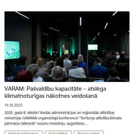
VARAM: Pašvaldību kapacitāte – atslēga
klimatnoturīgas nākotnes veidošanā
14.10.2025.
2025. gada 9. oktobrī Viedās administrācijas un reģionālās attīstības
ministrijas (VARAM) organizētajā konferencē “Teritoriju attīstība klimata
pārmaiņu laikmetā” nozaru ministriju, augstskolu,…
Klimata pārmaiņas
Pašvaldības
Preses relīze