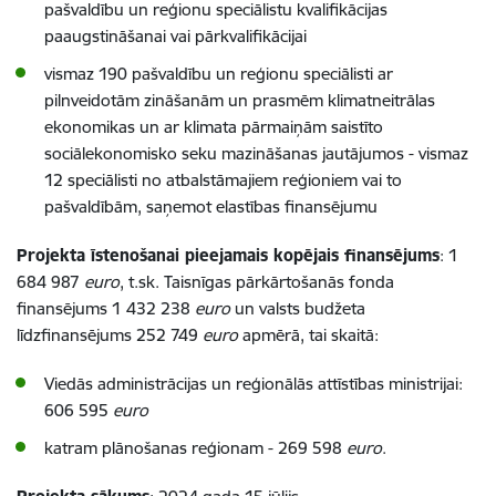
pašvaldību un reģionu speciālistu kvalifikācijas
paaugstināšanai vai pārkvalifikācijai
vismaz 190 pašvaldību un reģionu speciālisti ar
pilnveidotām zināšanām un prasmēm klimatneitrālas
ekonomikas un ar klimata pārmaiņām saistīto
sociālekonomisko seku mazināšanas jautājumos - vismaz
12 speciālisti no atbalstāmajiem reģioniem vai to
pašvaldībām, saņemot elastības finansējumu
Projekta īstenošanai pieejamais kopējais finansējums
: 1
684 987
euro
, t.sk. Taisnīgas pārkārtošanās fonda
finansējums 1 432 238
euro
un valsts budžeta
līdzfinansējums 252 749
euro
apmērā, tai skaitā:
Viedās administrācijas un reģionālās attīstības ministrijai:
606 595
euro
katram plānošanas reģionam - 269 598
euro
.