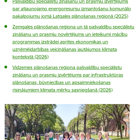
Pašvaldību speciālistu zināšanu un prasmju izvērtējums
par atjaunojamo energoresursu izmantošanu komunālo
pakalpojumu jomā Latgales plānošanas reģionā (2025)
Zemgales plānošanas reģiona un tā pašvaldību speciālistu
zināšanu un prasmju novērtējums un ieteikumi mācību
programmas izstrādei aprites ekonomikas un
uzņēmējdarbības veicināšanas jautājumos klimata
kontekstā (2026)
Vidzemes plānošanas reģiona pašvaldību speciālistu
zināšanu un prasmju izvērtējums par infrastruktūras
plānošanas, būvniecības un apsaimniekošanas
risinājumiem klimata mērķu sasniegšanā (2026)