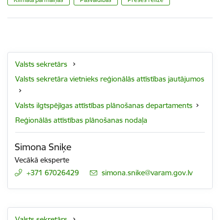
Valsts sekretārs
Valsts sekretāra vietnieks reģionālās attīstības jautājumos
Valsts ilgtspējīgas attīstības plānošanas departaments
Reģionālās attīstības plānošanas nodaļa
Simona Sniķe
Vecākā eksperte
+371 67026429
E-pasts:
simona.snike@varam.gov.lv
Valsts sekretārs