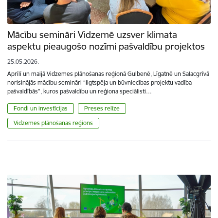
Mācību semināri Vidzemē uzsver klimata
aspektu pieaugošo nozīmi pašvaldību projektos
25.05.2026.
Aprīlī un maijā Vidzemes plānošanas reģionā Gulbenē, Līgatnē un Salacgrīvā
norisinājās mācību semināri “Ilgtspēja un būvniecības projektu vadība
pašvaldībās”, kuros pašvaldību un reģiona speciālisti…
Fondi un investīcijas
Preses relīze
Vidzemes plānošanas reģions