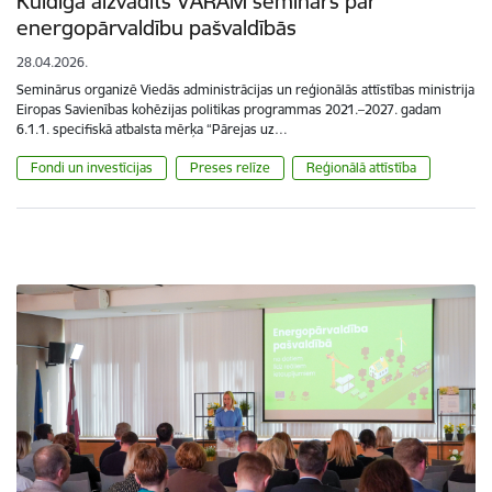
Kuldīgā aizvadīts VARAM seminārs par
energopārvaldību pašvaldībās
28.04.2026.
Seminārus organizē Viedās administrācijas un reģionālās attīstības ministrija
Eiropas Savienības kohēzijas politikas programmas 2021.–2027. gadam
6.1.1. specifiskā atbalsta mērķa “Pārejas uz…
Fondi un investīcijas
Preses relīze
Reģionālā attīstība