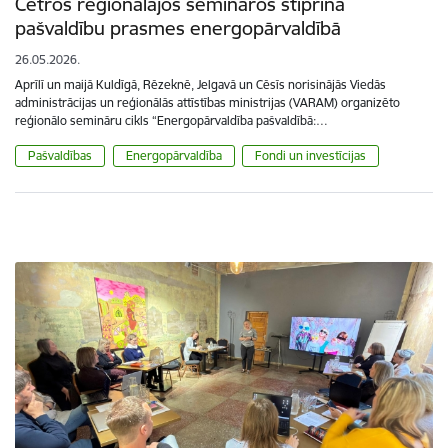
Četros reģionālajos semināros stiprina
pašvaldību prasmes energopārvaldībā
26.05.2026.
Aprīlī un maijā Kuldīgā, Rēzeknē, Jelgavā un Cēsīs norisinājās Viedās
administrācijas un reģionālās attīstības ministrijas (VARAM) organizēto
reģionālo semināru cikls “Energopārvaldība pašvaldībā:…
Pašvaldības
Energopārvaldība
Fondi un investīcijas