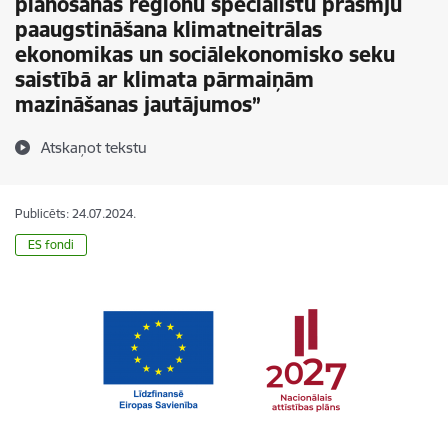
plānošanas reģionu speciālistu prasmju
paaugstināšana klimatneitrālas
ekonomikas un sociālekonomisko seku
saistībā ar klimata pārmaiņām
mazināšanas jautājumos”
Atskaņot tekstu
Publicēts: 24.07.2024.
ES fondi