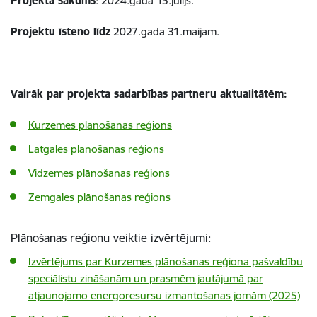
Projekta sākums
: 2024.gada 15.jūlijs.
Projektu īsteno līdz
2027.gada 31.maijam.
Vairāk par projekta sadarbības partneru aktualitātēm:
Kurzemes plānošanas reģions
Latgales plānošanas reģions
Vidzemes plānošanas reģions
Zemgales plānošanas reģions
Plānošanas reģionu veiktie izvērtējumi:
Izvērtējums par Kurzemes plānošanas reģiona pašvaldību
speciālistu zināšanām un prasmēm jautājumā par
atjaunojamo energoresursu izmantošanas jomām (2025)