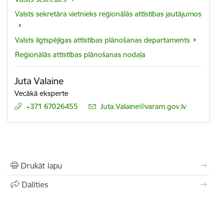
Valsts sekretāra vietnieks reģionālās attīstības jautājumos
Valsts ilgtspējīgas attīstības plānošanas departaments
Reģionālās attīstības plānošanas nodaļa
Juta Valaine
Vecākā eksperte
+371 67026455
E-pasts:
Juta.Valaine@varam.gov.lv
Drukāt lapu
Dalīties