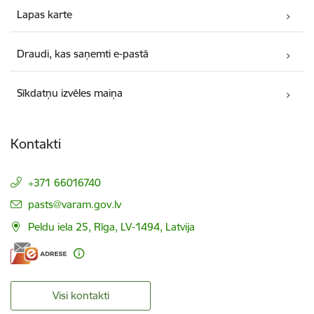
Lapas karte
Draudi, kas saņemti e-pastā
Sīkdatņu izvēles maiņa
Kontakti
+371 66016740
E-pasts:
pasts@varam.gov.lv
Peldu iela 25, Rīga, LV-1494, Latvija
Visi kontakti