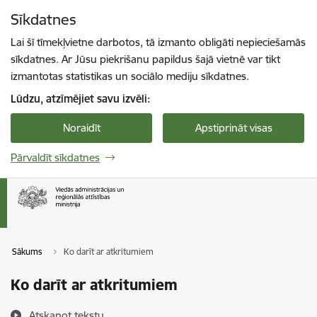
Pāriet uz lapas saturu
Sīkdatnes
Spied
lai meklētu
Enter
Lai šī tīmekļvietne darbotos, tā izmanto obligāti nepieciešamās
sīkdatnes. Ar Jūsu piekrišanu papildus šajā vietnē var tikt
izmantotas statistikas un sociālo mediju sīkdatnes.
Lūdzu, atzīmējiet savu izvēli:
Noraidīt
Apstiprināt visas
Pārvaldīt sīkdatnes
Sākums
Ko darīt ar atkritumiem
Ko darīt ar atkritumiem
Atskaņot tekstu