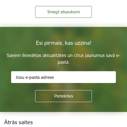
Sniegt atsauksmi
Esi pirmais, kas uzzina!
Saņem iknedēļas aktualitātes un citus jaunumus savā e-
pastā.
Kājene
Ātrās saites