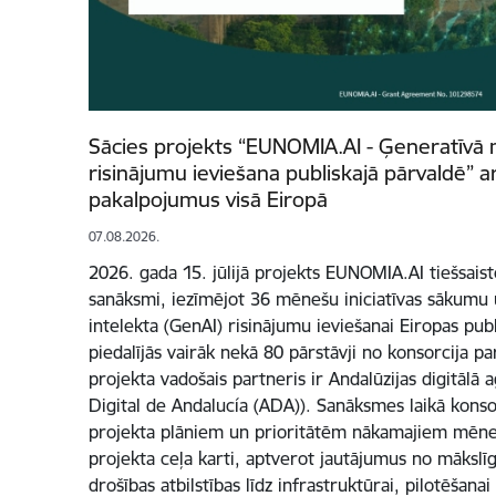
Sācies projekts “EUNOMIA.AI - Ģeneratīvā m
risinājumu ieviešana publiskajā pārvaldē” a
pakalpojumus visā Eiropā
07.08.2026.
2026. gada 15. jūlijā projekts EUNOMIA.AI tiešsaistē
sanāksmi, iezīmējot 36 mēnešu iniciatīvas sākumu 
intelekta (GenAI) risinājumu ieviešanai Eiropas pu
piedalījās vairāk nekā 80 pārstāvji no konsorcija p
projekta vadošais partneris ir Andalūzijas digitālā
Digital de Andalucía (ADA)). Sanāksmes laikā konsor
projekta plāniem un prioritātēm nākamajiem mēneš
projekta ceļa karti, aptverot jautājumus no mākslīg
drošības atbilstības līdz infrastruktūrai, pilotēšana