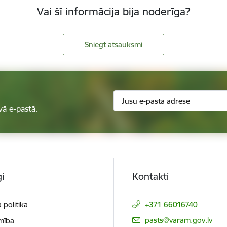
Vai šī informācija bija noderīga?
Sniegt atsauksmi
vā e-pastā.
i
Kontakti
 politika
+371 66016740
E-pasts:
pasts@varam.gov.lv
mība