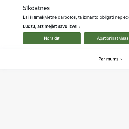
Pāriet uz lapas saturu
Sīkdatnes
Lai šī tīmekļvietne darbotos, tā izmanto obligāti nepiec
Lūdzu, atzīmējiet savu izvēli:
Noraidīt
Apstiprināt visas
Par mums
Viedās administrācijas un reģionālās attīstība