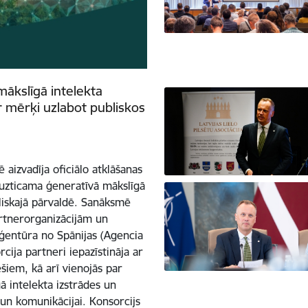
ākslīgā intelekta
r mērķi uzlabot publiskos
 aizvadīja oficiālo atklāšanas
uzticama ģeneratīvā mākslīgā
bliskajā pārvaldē. Sanāksmē
artnerorganizācijām un
 aģentūra no Spānijas (Agencia
cija partneri iepazīstināja ar
iem, kā arī vienojās par
ā intelekta izstrādes un
i un komunikācijai. Konsorcijs