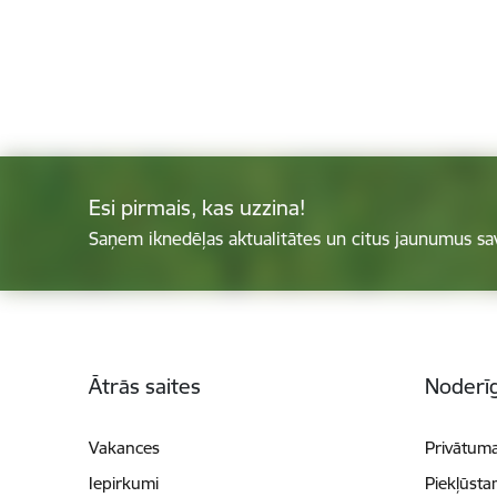
Esi pirmais, kas uzzina!
Saņem iknedēļas aktualitātes un citus jaunumus sa
Kājene
Ātrās saites
Noderīg
Vakances
Privātuma
Iepirkumi
Piekļūsta