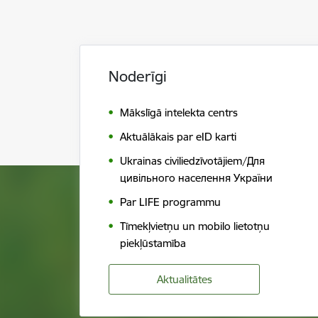
Noderīgi
Mākslīgā intelekta centrs
Aktuālākais par eID karti
Ukrainas civiliedzīvotājiem/Для
цивільного населення України
Par LIFE programmu
Tīmekļvietņu un mobilo lietotņu
piekļūstamība
Aktualitātes