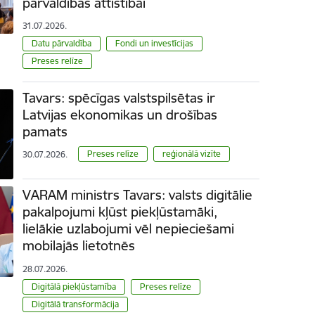
pārvaldības attīstībai
31.07.2026.
Datu pārvaldība
Fondi un investīcijas
Preses relīze
Tavars: spēcīgas valstspilsētas ir
Latvijas ekonomikas un drošības
pamats
Preses relīze
reģionālā vizīte
30.07.2026.
VARAM ministrs Tavars: valsts digitālie
pakalpojumi kļūst piekļūstamāki,
lielākie uzlabojumi vēl nepieciešami
mobilajās lietotnēs
28.07.2026.
Digitālā piekļūstamība
Preses relīze
Digitālā transformācija