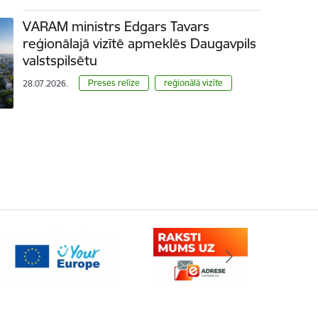
VARAM ministrs Edgars Tavars
reģionālajā vizītē apmeklēs Daugavpils
valstspilsētu
Preses relīze
reģionālā vizīte
28.07.2026.