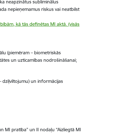
ka neapzinātus subliminālus
rada nepieņemamus riskus vai neatbilst
ībām, kā tās definētas MI aktā. (visās
iālu (piemēram – biometriskās
zitātes un uzticamības nodrošināšanai;
dziļviltojumu) un informācijas
n MI pratība” un II nodaļu “Aizliegtā MI