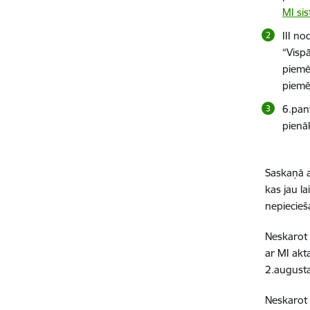
MI sis
III n
“Visp
piemē
piemē
6.pan
pienā
Saskaņā a
kas jau la
nepiecieš
Neskarot 
ar MI akt
2.augusta
Neskarot 