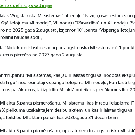
tēmas definīcijas vadlīnijas
odaļas “Augsta riska MI sistēmas”, 4.iedaļu “Paziņojošās iestādes un
ārīgā lietojuma MI modeļi”, VII nodaļu “Pārvaldība” un XII nodaļu “S
ro no 2025.gada 2.augusta, izņemot 101.pantu “Vispārīga lietoj
rojami naudas sodi”;
ta “Noteikumi klasificēšanai par augsta riska MI sistēmām” 1.punkt
kumus piemēro no 2027.gada 2.augusta.
r 111.pantu “MI sistēmas, kas jau ir laistas tirgū vai nodotas eksplu
isti tirgū” nodrošinātāji vispārīga lietojuma MI modeļu, kuri laisti 
amos pasākumus, lai izpildītu MI aktā noteiktos pienākumus līdz 
MI akta 5.panta piemērošanu, MI sistēmu, kas ir tādu lielapjoma IT
a X pielikumā uzskaitītajiem tiesību aktiem, un kas ir laistas tirgū 
, atbilstību MI aktam panāk līdz 2030.gada 31.decembrim.
MI akta 5.panta piemērošanu, operatoriem to augsta riska MI sistēm