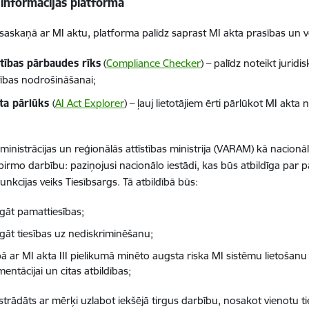
 informācijas platforma
saskaņā ar MI aktu, platforma palīdz saprast MI akta prasības un veic
stības pārbaudes rīks
(
Compliance Checker
) – palīdz noteikt juridi
stības nodrošināšanai;
ta pārlūks
(
AI Act Explorer
) – ļauj lietotājiem ērti pārlūkot MI akt
ministrācijas un reģionālās attīstības ministrija (VARAM) kā nacionāl
 pirmo darbību: paziņojusi nacionālo iestādi, kas būs atbildīga par p
unkcijas veiks Tiesībsargs. Tā atbildībā būs:
rgāt pamattiesības;
rgāt tiesības uz nediskriminēšanu;
bā ar MI akta III pielikumā minēto augsta riska MI sistēmu lietošanu i
entācijai un citas atbildības;
zstrādāts ar mērķi uzlabot iekšējā tirgus darbību, nosakot vienotu ti