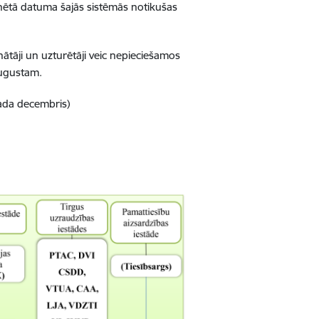
inētā datuma šajās sistēmās notikušas
nātāji un uzturētāji veic nepieciešamos
augustam.
ada decembris)