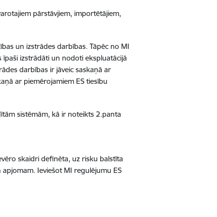
varotajiem pārstāvjiem, importētājiem,
ecības un izstrādes darbības. Tāpēc no MI
īpaši izstrādāti un nodoti ekspluatācijā
trādes darbības ir jāveic saskaņā ar
skaņā ar piemērojamiem ES tiesību
dītām sistēmām, kā ir noteikts 2.panta
ēro skaidri definēta, uz risku balstīta
 un apjomam. Ieviešot MI regulējumu ES