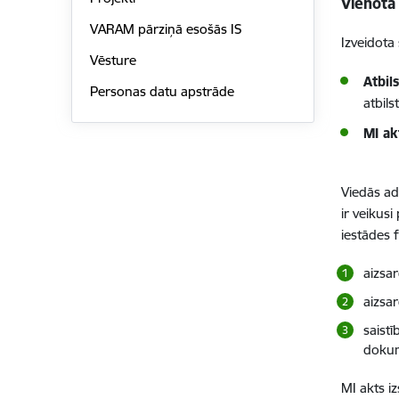
Vienotā
VARAM pārziņā esošās IS
Izveidota 
Vēsture
Atbil
Personas datu apstrāde
atbil
MI ak
Viedās ad
ir veikusi
iestādes f
aizsa
aizsa
saistī
dokum
MI akts i