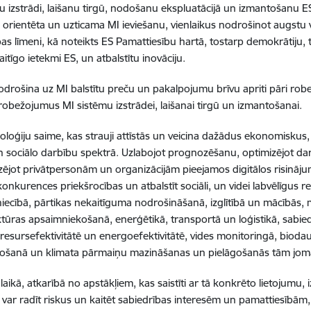
u izstrādi, laišanu tirgū, nodošanu ekspluatācijā un izmantošanu ES
u orientēta un uzticama MI ieviešanu, vienlaikus nodrošinot augstu
bas līmeni, kā noteikts ES Pamattiesību hartā, tostarp demokrātiju, 
itīgo ietekmi ES, un atbalstītu inovāciju.
odrošina uz MI balstītu preču un pakalpojumu brīvu apriti pāri robe
erobežojumus MI sistēmu izstrādei, laišanai tirgū un izmantošanai.
noloģiju saime, kas strauji attīstās un veicina dažādus ekonomiskus
 sociālo darbību spektrā. Uzlabojot prognozēšanu, optimizējot da
zējot privātpersonām un organizācijām pieejamos digitālos risināj
konkurences priekšrocības un atbalstīt sociāli, un videi labvēlīgus 
iecībā, pārtikas nekaitīguma nodrošināšanā, izglītībā un mācībās, 
ktūras apsaimniekošanā, enerģētikā, transportā un loģistikā, sabie
s, resursefektivitātē un energoefektivitātē, vides monitoringā, bi
nošanā un klimata pārmaiņu mazināšanas un pielāgošanās tām jo
 laikā, atkarībā no apstākļiem, kas saistīti ar tā konkrēto lietojumu
I var radīt riskus un kaitēt sabiedrības interesēm un pamattiesībām,