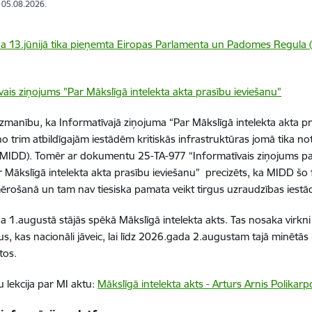
: 05.08.2026.
 13.jūnijā tika pieņemta
Eiropas Parlamenta un Padomes Regula (E
vais ziņojums "Par Mākslīgā intelekta akta prasību ieviešanu"
manību, ka Informatīvajā ziņojuma “Par Mākslīgā intelekta akta pr
no trim atbildīgajām iestādēm kritiskās infrastruktūras jomā tika no
(MIDD). Tomēr ar dokumentu 25-TA-977 “Informatīvais ziņojums p
ar Mākslīgā intelekta akta prasību ieviešanu” precizēts, ka MIDD šo 
ērošanā un tam nav tiesiska pamata veikt tirgus uzraudzības ies
 1.augustā stājās spēkā Mākslīgā intelekta akts. Tas nosaka virk
, kas nacionāli jāveic, lai līdz 2026.gada 2.augustam tajā minētās p
ktos.
 lekcija par MI aktu:
Mākslīgā intelekta akts - Arturs Arnis Polikarp