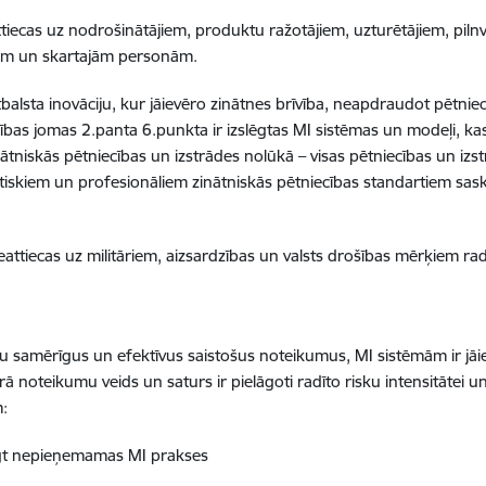
ttiecas uz nodrošinātājiem, produktu ražotājiem, uzturētājiem, piln
jiem un skartajām personām.
tbalsta inovāciju, kur jāievēro zinātnes brīvība, neapdraudot pētni
ības jomas 2.panta 6.punkta ir izslēgtas MI sistēmas un modeļi, kas 
inātniskās pētniecības un izstrādes nolūkā – visas pētniecības un izs
ētiskiem un profesionāliem zinātniskās pētniecības standartiem sa
eattiecas uz militāriem, aizsardzības un valsts drošības mērķiem ra
.
stu samērīgus un efektīvus saistošus noteikumus, MI sistēmām ir jāiev
urā noteikumu veids un saturs ir pielāgoti radīto risku intensitātei
m:
egt nepieņemamas MI prakses