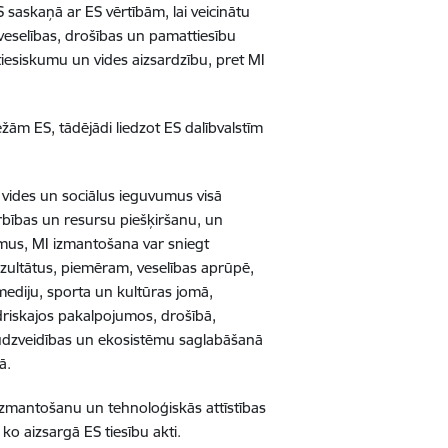
 saskaņā ar ES vērtībām, lai veicinātu
 veselības, drošības un pamattiesību
tiesiskumu un vides aizsardzību, pret MI
žām ES, tādējādi liedzot ES dalībvalstīm
, vides un sociālus ieguvumus visā
rbības un resursu piešķiršanu, un
umus, MI izmantošana var sniegt
rezultātus, piemēram, veselības aprūpē,
mediju, sporta un kultūras jomā,
driskajos pakalpojumos, drošībā,
odaudzveidības un ekosistēmu saglabāšanā
mā.
, izmantošanu un tehnoloģiskās attīstības
 ko aizsargā ES tiesību akti.