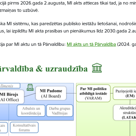
cijā pirms 2026.gada 2.augusta, MI akts attiecas tikai tad, ja no m
izmaiņas to uzbūvē.
ska MI sistēmu, kas paredzētas publisko iestāžu lietošanai, nodroši
, lai izpildītu MI akta prasības un pienākumus līdz 2030.gada 2.
ija par MI aktu un tā Pārvaldību:
MI akts un tā Pārvaldība
(2024. g