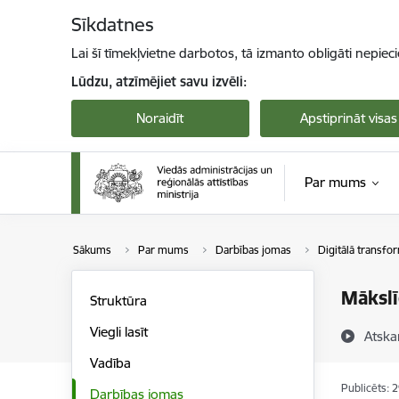
Pāriet uz lapas saturu
Sīkdatnes
Lai šī tīmekļvietne darbotos, tā izmanto obligāti nepiec
Lūdzu, atzīmējiet savu izvēli:
Noraidīt
Apstiprināt visas
Par mums
Sākums
Par mums
Darbības jomas
Digitālā transfo
Mākslī
Struktūra
Viegli lasīt
Atska
Vadība
Publicēts: 
Darbības jomas