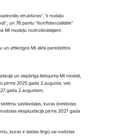
 paziņotās struktūras”, V nodaļu
odi”, un 78.pantu “Konfidencialitāte”
uma MI modeļu nodrošinātājiem
u un attiecīgos MI akta paredzētos
atācijā un vispārīga lietojuma MI modeļi,
tirgū pirms 2025.gada 2.augusta, veic
2027.gada 2.augustam.
 sistēmu sastāvdaļas, kuras izveidotas
vai nodotas ekspluatācijā pirms 2027.gada
u, kuras ir laistas tirgū vai nodotas