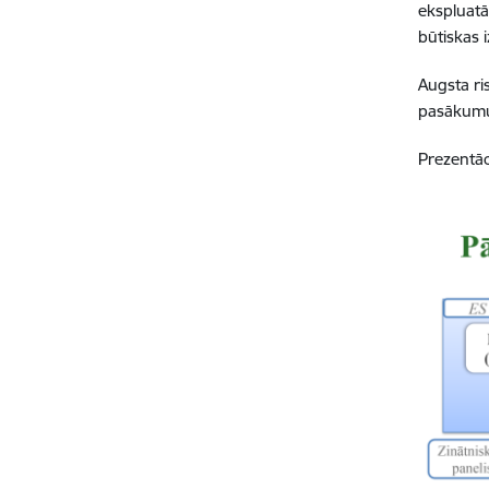
ekspluatā
būtiskas 
Augsta ri
pasākumus
Prezentāc