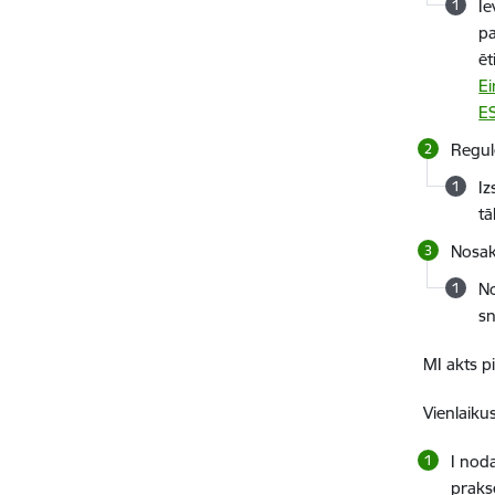
Ie
pa
ēt
Ei
ES
Regul
Iz
tā
Nosa
No
sn
MI akts 
Vienlaiku
I nod
praks