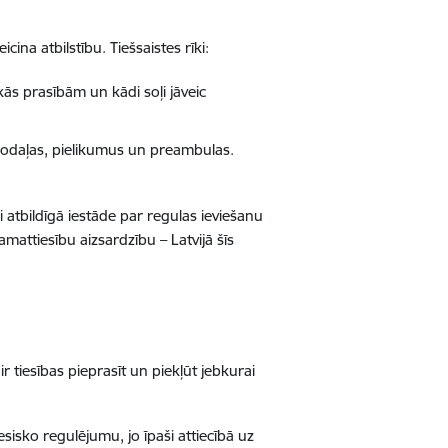
ina atbilstību. Tiešsaistes rīki:
skās prasībām un kādi soļi jāveic
a nodaļas, pielikumus un preambulas.
i atbildīgā iestāde par regulas ieviešanu
amattiesību aizsardzību – Latvijā šīs
r tiesības pieprasīt un piekļūt jebkurai
esisko regulējumu, jo īpaši attiecībā uz