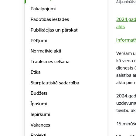
Atjaunināts
Pakalpojumi
2024.gada
Padotības iestādes
akts
Publikācijas un pārskati
Informatī
Pētījumi
Normatīvie akti
Vēršam uz
kā viena 
Trauksmes celšana
dienests 
Ētika
saistībā 
akta piem
Starptautiskā sadarbība
Budžets
2024.gada
uzdevumus
Īpašumi
tiesību a
Iepirkumi
15 minūšu
Vakances
Projekti