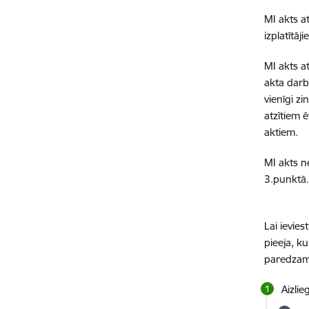
MI akts a
izplatītā
MI akts a
akta darb
vienīgi z
atzītiem 
aktiem.
MI akts n
3.punktā
Lai ievie
pieeja, k
paredza
Aizli