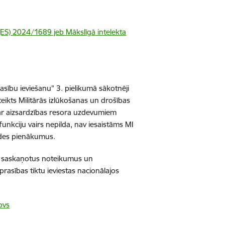
S) 2024/1689 jeb Mākslīgā intelekta
asību ieviešanu” 3. pielikumā sākotnēji
teikts Militārās izlūkošanas un drošības
ar aizsardzības resora uzdevumiem
funkciju vairs nepilda, nav iesaistāms MI
tādes pienākumus.
ni saskaņotus noteikumus un
rasības tiktu ieviestas nacionālajos
ovs