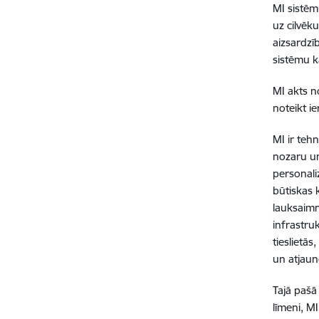
MI sistēm
uz cilvēk
aizsardzī
sistēmu ka
MI akts n
noteikt i
MI ir teh
nozaru un
personali
būtiskas 
lauksaimn
infrastru
tieslietā
un atjau
Tajā pašā
līmeni, M