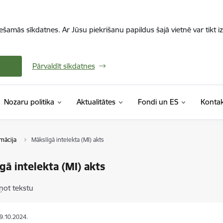
iešamās sīkdatnes. Ar Jūsu piekrišanu papildus šajā vietnē var tikt i
Pārvaldīt sīkdatnes
Nozaru politika
Aktualitātes
Fondi un ES
Kontak
rmācija
Mākslīgā intelekta (MI) akts
gā intelekta (MI) akts
ņot tekstu
29.10.2024.