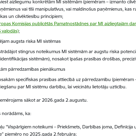
viest aizliegumu konkrētām MI sistēmām (piemēram – izmanto cilvē
ņēmienus vai tīši manipulatīvus, vai maldinošus paņēmienus, kas 
ikas un cilvēktiesību principiem;
ropas Komisijas publicētās Pamatnostādnes par MI aizliegtajām darb
 valodās)
;
ējam augsta riska MI sistēmas
strādājot stingrus noteikumus MI sistēmām ar augstu riska potenc
lidentifikācijas sistēmām), nosakot īpašas prasības drošības, preci
kām pārredzamības pienākumus
sakām specifiskas prasības attiecībā uz pārredzamību (piemēram – 
iegšanu par MI sistēmu darbību, lai veicinātu lietotāju uzticību.
piemērojams sākot ar 2026.gada 2.augustu.
s norādāms, ka:
aļu “Vispārīgiem noteikumi – Priekšmets, Darbības joma, Definīcija u
e” piemēro no 2025.gada 2.februāra;