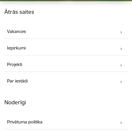
Kājene
Ātrās saites
Vakances
Iepirkumi
Projekti
Par iestādi
Noderīgi
Privātuma politika