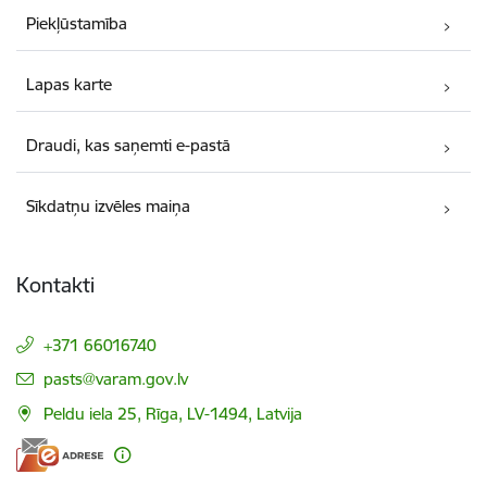
Piekļūstamība
Lapas karte
Draudi, kas saņemti e-pastā
Sīkdatņu izvēles maiņa
Kontakti
+371 66016740
E-pasts:
pasts@varam.gov.lv
Peldu iela 25, Rīga, LV-1494, Latvija