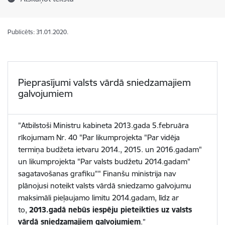
Publicēts: 31.01.2020.
Pieprasījumi valsts vārdā sniedzamajiem
galvojumiem
”Atbilstoši Ministru kabineta 2013.gada 5.februāra
rīkojumam Nr. 40 "Par likumprojekta "Par vidēja
termiņa budžeta ietvaru 2014., 2015. un 2016.gadam"
un likumprojekta "Par valsts budžetu 2014.gadam"
sagatavošanas grafiku"" Finanšu ministrija nav
plānojusi noteikt valsts vārdā sniedzamo galvojumu
maksimāli pieļaujamo limitu 2014.gadam, līdz ar
to,
2013.gadā nebūs iespēju pieteikties uz valsts
vārdā sniedzamajiem galvojumiem
.”