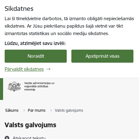
Pāriet uz lapas saturu
Sīkdatnes
Spied
lai meklētu
Enter
Lai šī tīmekļvietne darbotos, tā izmanto obligāti nepieciešamās
sīkdatnes. Ar Jūsu piekrišanu papildus šajā vietnē var tikt
izmantotas statistikas un sociālo mediju sīkdatnes.
Lūdzu, atzīmējiet savu izvēli:
Noraidīt
Apstiprināt visas
Pārvaldīt sīkdatnes
Sākums
Par mums
Valsts galvojums
Valsts galvojums
Atskaņot tekstu