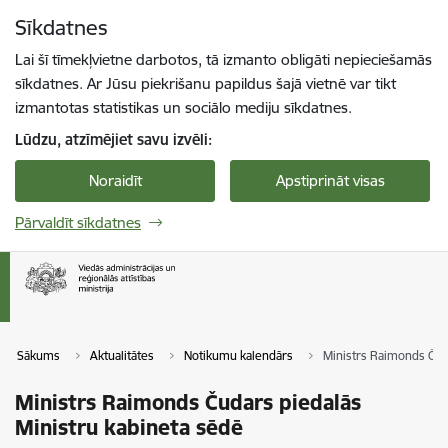
Pāriet uz lapas saturu
Sīkdatnes
Spied
lai meklētu
Enter
Lai šī tīmekļvietne darbotos, tā izmanto obligāti nepieciešamās
sīkdatnes. Ar Jūsu piekrišanu papildus šajā vietnē var tikt
izmantotas statistikas un sociālo mediju sīkdatnes.
Lūdzu, atzīmējiet savu izvēli:
Noraidīt
Apstiprināt visas
Pārvaldīt sīkdatnes
Sākums
Aktualitātes
Notikumu kalendārs
Ministrs Raimonds Čuda
Ministrs Raimonds Čudars piedalās
Ministru kabineta sēdē