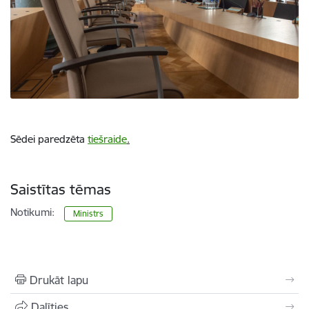
Sēdei paredzēta
tiešraide
.
Saistītas tēmas
Notikumi:
Ministrs
Drukāt lapu
Dalīties