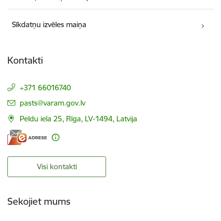
Sīkdatņu izvēles maiņa
Kontakti
+371 66016740
E-pasts:
pasts@varam.gov.lv
Peldu iela 25, Rīga, LV-1494, Latvija
Visi kontakti
Sekojiet mums