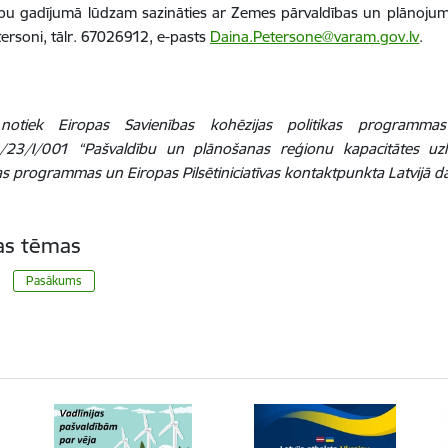
ību gadījumā lūdzam sazināties ar Zemes pārvaldības un plānoju
ersoni, tālr. 67026912, e-pasts
Daina.Petersone@varam.gov.lv
.
 notiek Eiropas Savienības kohēzijas politikas programm
1/23/I/001 “Pašvaldību un plānošanas reģionu kapacitātes u
s programmas un Eiropas Pilsētiniciatīvas kontaktpunkta Latvijā d
tas tēmas
Pasākums