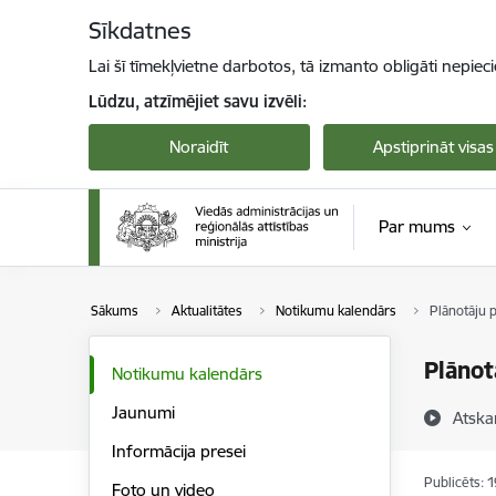
Pāriet uz lapas saturu
Sīkdatnes
Lai šī tīmekļvietne darbotos, tā izmanto obligāti nepiec
Lūdzu, atzīmējiet savu izvēli:
Noraidīt
Apstiprināt visas
Par mums
Sākums
Aktualitātes
Notikumu kalendārs
Plānotāju 
Plānot
Notikumu kalendārs
Jaunumi
Atska
Informācija presei
Publicēts: 
Foto un video