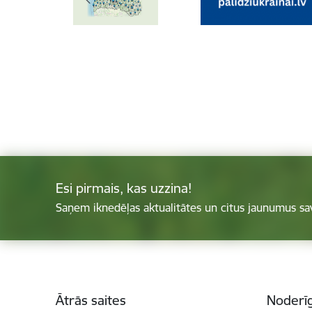
Esi pirmais, kas uzzina!
Saņem iknedēļas aktualitātes un citus jaunumus sa
Kājene
Ātrās saites
Noderīg