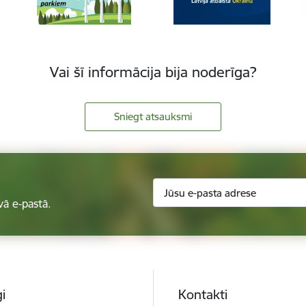
Vai šī informācija bija noderīga?
Sniegt atsauksmi
vā e-pastā.
i
Kontakti