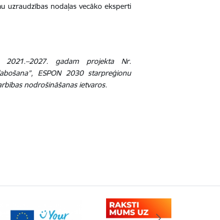
mu uzraudzības nodaļas vecāko eksperti
as 2021.–2027. gadam projekta Nr.
zlabošana”, ESPON 2030 starpreģionu
arbības nodrošināšanas ietvaros.