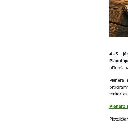
4.–5. jū
Plānotāj
plānošanā
Plenēra 
programm
teritorija
Plenēra
Pieteikša