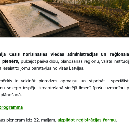
nijā Cēsīs norisināsies Viedās administrācijas un reģionālās
u plenērs,
pulcējot pašvaldību, plānošanas reģionu, valsts institūci
 iesaistīto jomu pārstāvjus no visas Latvijas.
mērķis ir veicināt pieredzes apmaiņu un stiprināt
speciāli
u sniegto iespēju izmantošanā vietējā līmenī, īpašu uzmanību p
s plānošanā.
 programma
nās plenēram līdz
22. maijam,
aizpildot reģistrācijas formu
.