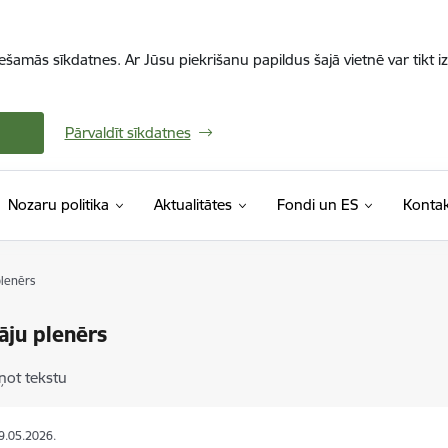
iešamās sīkdatnes. Ar Jūsu piekrišanu papildus šajā vietnē var tikt i
Pārvaldīt sīkdatnes
Nozaru politika
Aktualitātes
Fondi un ES
Kontak
plenērs
āju plenērs
ņot tekstu
19.05.2026.