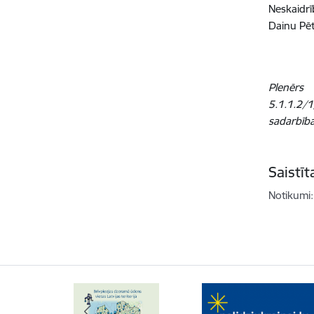
Neskaidr
Dainu Pēt
Plenērs
5.1.1.2/
sadarbība
Saistī
Notikumi: