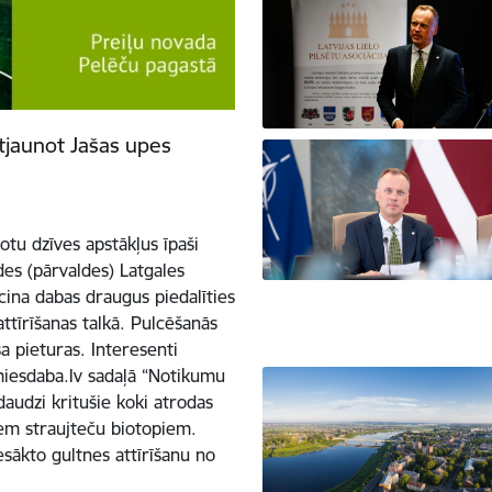
atjaunot Jašas upes
tu dzīves apstākļus īpaši
es (pārvaldes) Latgales
icina dabas draugus piedalīties
attīrīšanas talkā. Pulcēšanās
a pieturas. Interesenti
amiesdaba.lv sadaļā “Notikumu
daudzi kritušie koki atrodas
iem straujteču biotopiem.
esākto gultnes attīrīšanu no