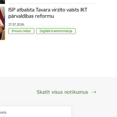
ISP atbalsta Tavara virzīto valsts IKT
pārvaldības reformu
27.07.2026.
Preses relīze
Digitālā transformācija
Skatīt visus notikumus
vieta