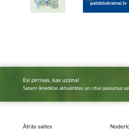
Esi pirmais, kas uzzina!
Saņem iknedēļas aktualitātes un citus jaunumus sa
Kājene
Ātrās saites
Noderīg