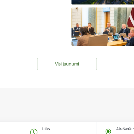
Visi jaunumi
Laiks
Atrašanās 