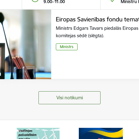
9.00–11.00
Ministru 
Eiropas Savienības fondu tema
Ministrs Edgars Tavars piedalās Eiropa
komitejas sēdē (slēgta).
Ministrs
Visi notikumi