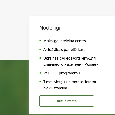
Noderīgi
Mākslīgā intelekta centrs
Aktuālākais par eID karti
Ukrainas civiliedzīvotājiem/Для
цивільного населення України
Par LIFE programmu
Tīmekļvietņu un mobilo lietotņu
piekļūstamība
Aktualitātes