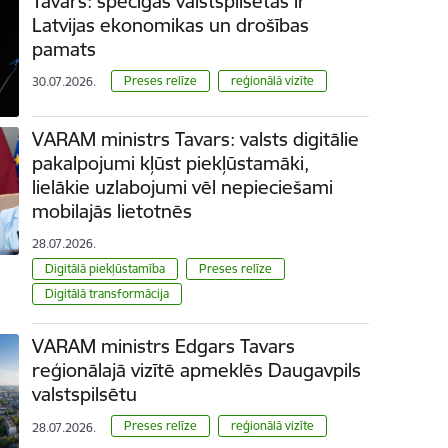
Tavars: spēcīgas valstspilsētas ir
Latvijas ekonomikas un drošības
pamats
Preses relīze
reģionālā vizīte
30.07.2026.
VARAM ministrs Tavars: valsts digitālie
pakalpojumi kļūst piekļūstamāki,
lielākie uzlabojumi vēl nepieciešami
mobilajās lietotnēs
28.07.2026.
Digitālā piekļūstamība
Preses relīze
Digitālā transformācija
VARAM ministrs Edgars Tavars
reģionālajā vizītē apmeklēs Daugavpils
valstspilsētu
Preses relīze
reģionālā vizīte
28.07.2026.