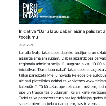
Iniciatīvā “Daru labu dabai” aicina palīdzēt 
tecējumu
05.08.2026.
Lai atbrīvotu Jašas upes dabisko tecējumu un uzlabo
aizsargājamajām sugām, Dabas aizsardzības pārvald
reģionālā administrācija 11. augustā plkst. 10.00 a
iniciatīvas “Daru labu dabai” Jašas upes straujteču 
talkai paredzēta Preiļu novada Pelēčos pie autobus
aicināti pieteikties dalībai talkā vietnes www.tiek
kalendārs”. Tā kā Jašas upe tek cauri mežiem, ļoti 
upē un traucē tās plūdumam, kā arī kaitē vērtīgaj
Tādēļ talkā paredzēts turpināt iepriekšējos gados i
sanesumiem un bebru dambjiem, kas ir viens…