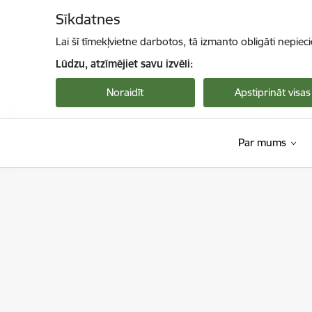
Pāriet uz lapas saturu
Sīkdatnes
Lai šī tīmekļvietne darbotos, tā izmanto obligāti nepiec
Lūdzu, atzīmējiet savu izvēli:
Noraidīt
Apstiprināt visas
Par mums
Viedās administrācijas un reģionālās attīstība