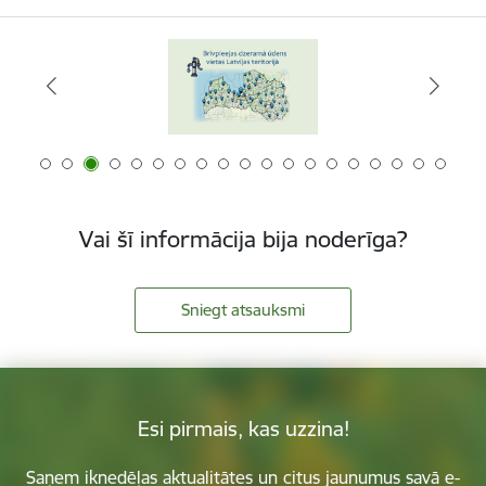
Vai šī informācija bija noderīga?
Sniegt atsauksmi
Esi pirmais, kas uzzina!
Saņem iknedēļas aktualitātes un citus jaunumus savā e-