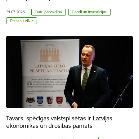
31.07.2026.
Datu pārvaldība
Fondi un investīcijas
Preses relīze
Tavars: spēcīgas valstspilsētas ir Latvijas
ekonomikas un drošības pamats