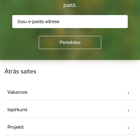
pastā.
Kājene
Ātrās saites
Vakances
Iepirkumi
Projekti