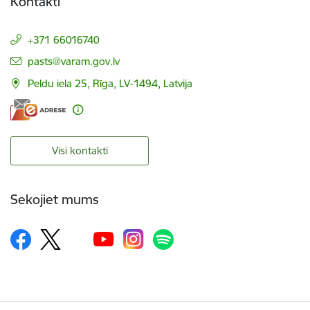
Kontakti
+371 66016740
E-pasts:
pasts@varam.gov.lv
Peldu iela 25, Rīga, LV-1494, Latvija
Visi kontakti
Sekojiet mums