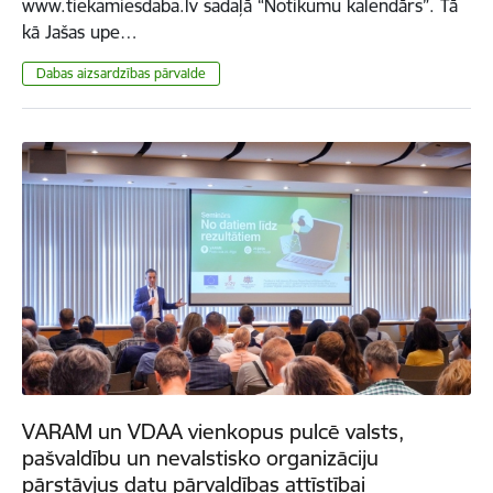
www.tiekamiesdaba.lv sadaļā “Notikumu kalendārs”. Tā
kā Jašas upe…
​​​​​​​Dabas aizsardzības pārvalde
VARAM un VDAA vienkopus pulcē valsts,
pašvaldību un nevalstisko organizāciju
pārstāvjus datu pārvaldības attīstībai