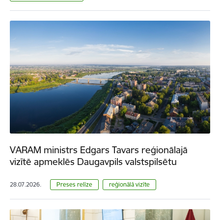
VARAM ministrs Edgars Tavars reģionālajā
vizītē apmeklēs Daugavpils valstspilsētu
28.07.2026.
Preses relīze
reģionālā vizīte