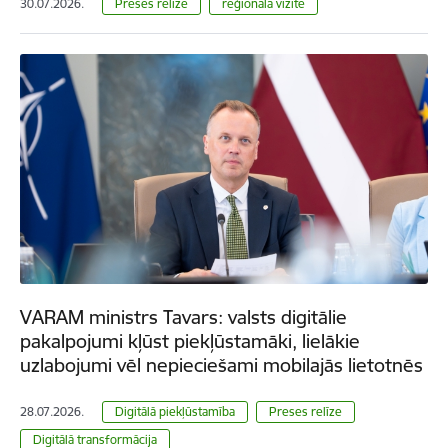
30.07.2026.
Preses relīze
reģionālā vizīte
VARAM ministrs Tavars: valsts digitālie
pakalpojumi kļūst piekļūstamāki, lielākie
uzlabojumi vēl nepieciešami mobilajās lietotnēs
28.07.2026.
Digitālā piekļūstamība
Preses relīze
Digitālā transformācija