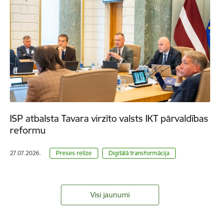
ISP atbalsta Tavara virzīto valsts IKT pārvaldības
reformu
27.07.2026.
Preses relīze
Digitālā transformācija
Visi jaunumi