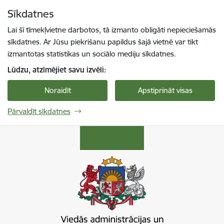
Pāriet uz lapas saturu
Sīkdatnes
Spied
lai meklētu
Enter
Lai šī tīmekļvietne darbotos, tā izmanto obligāti nepieciešamās
sīkdatnes. Ar Jūsu piekrišanu papildus šajā vietnē var tikt
izmantotas statistikas un sociālo mediju sīkdatnes.
Lūdzu, atzīmējiet savu izvēli:
Noraidīt
Apstiprināt visas
Pārvaldīt sīkdatnes
Viedās administrācijas un reģionālās attīstība