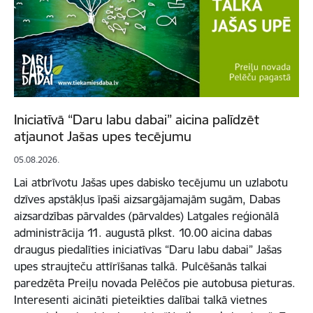
Iniciatīvā “Daru labu dabai” aicina palīdzēt
atjaunot Jašas upes tecējumu
05.08.2026.
Lai atbrīvotu Jašas upes dabisko tecējumu un uzlabotu
dzīves apstākļus īpaši aizsargājamajām sugām, Dabas
aizsardzības pārvaldes (pārvaldes) Latgales reģionālā
administrācija 11. augustā plkst. 10.00 aicina dabas
draugus piedalīties iniciatīvas “Daru labu dabai” Jašas
upes straujteču attīrīšanas talkā. Pulcēšanās talkai
paredzēta Preiļu novada Pelēčos pie autobusa pieturas.
Interesenti aicināti pieteikties dalībai talkā vietnes