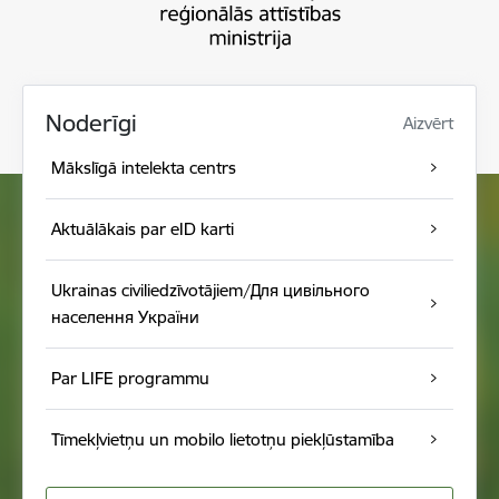
Noderīgi
Aizvērt
Mākslīgā intelekta centrs
Aktuālākais par eID karti
Ukrainas civiliedzīvotājiem/Для цивільного
населення України
Par LIFE programmu
Tīmekļvietņu un mobilo lietotņu piekļūstamība