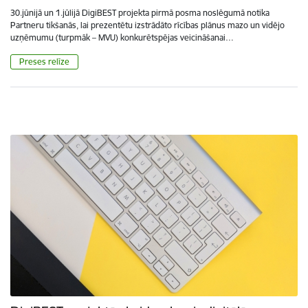
30.jūnijā un 1.jūlijā DigiBEST projekta pirmā posma noslēgumā notika
Partneru tikšanās, lai prezentētu izstrādāto rīcības plānus mazo un vidējo
uzņēmumu (turpmāk – MVU) konkurētspējas veicināšanai…
Preses relīze