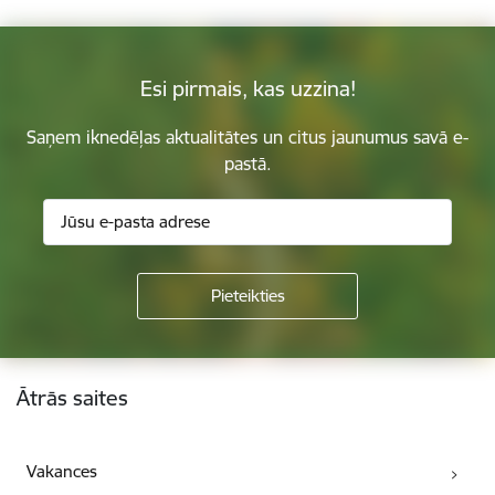
Esi pirmais, kas uzzina!
Saņem iknedēļas aktualitātes un citus jaunumus savā e-
pastā.
Kājene
Ātrās saites
Vakances