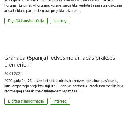
2021.gada 31.janvārī DigiBEST projekta ietvaros notika otrais Diskusiju
Forums (turpmāk – Forums), kura ietvaros tika veidota tiešsaistes diskusija
ar sadarbības partneriem par projekta ietvaros…
Digitālā transformācija
Interreg
Granada (Spānija) iedvesmo ar labās prakses
piemēriem
20.01.2021.
2020.gada 24.-25.novembrī notika otrais pieredzes apmaiņas pasākums,
kuru organizēja projekta DigiBEST Spānijas partneris. Pasākuma mērķis bija
radīt iespēju pasākuma dalībniekiem iepazīties,…
Digitālā transformācija
Interreg