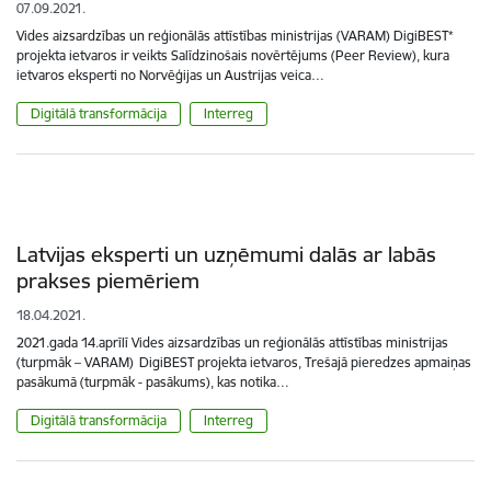
07.09.2021.
Vides aizsardzības un reģionālās attīstības ministrijas (VARAM) DigiBEST*
projekta ietvaros ir veikts Salīdzinošais novērtējums (Peer Review), kura
ietvaros eksperti no Norvēģijas un Austrijas veica…
Digitālā transformācija
Interreg
Latvijas eksperti un uzņēmumi dalās ar labās
prakses piemēriem
18.04.2021.
2021.gada 14.aprīlī Vides aizsardzības un reģionālās attīstības ministrijas
(turpmāk – VARAM) DigiBEST projekta ietvaros, Trešajā pieredzes apmaiņas
pasākumā (turpmāk - pasākums), kas notika…
Digitālā transformācija
Interreg