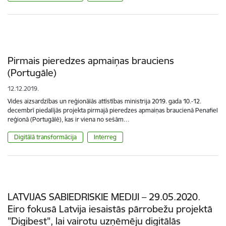
Pirmais pieredzes apmaiņas brauciens
(Portugāle)
12.12.2019.
Vides aizsardzības un reģionālās attīstības ministrija 2019. gada 10.-12.
decembrī piedalījās projekta pirmajā pieredzes apmaiņas braucienā Penafiel
reģionā (Portugālē), kas ir viena no sešām…
Digitālā transformācija
Interreg
LATVIJAS SABIEDRISKIE MEDIJI – 29.05.2020.
Eiro fokusā Latvija iesaistās pārrobežu projektā
"Digibest", lai vairotu uzņēmēju digitālās