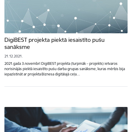
DigiBEST projekta piektā iesaistīto pušu
sanāksme
21.12.2021.
2021.gada 3.novembrī DigiBEST projekta (turpmāk – projekts) ietvaros
norisinājās piektā iesaistīto pušu darba grupas sanāksme, kuras mērķis bija
iepazīstināt ar projekta Biznesa digitālajā ceļa…