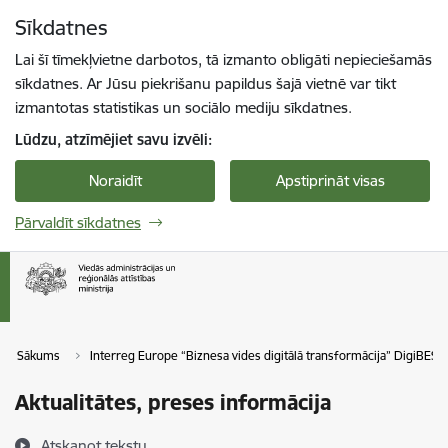
Pāriet uz lapas saturu
Sīkdatnes
Spied
lai meklētu
Enter
Lai šī tīmekļvietne darbotos, tā izmanto obligāti nepieciešamās
sīkdatnes. Ar Jūsu piekrišanu papildus šajā vietnē var tikt
izmantotas statistikas un sociālo mediju sīkdatnes.
Lūdzu, atzīmējiet savu izvēli:
Noraidīt
Apstiprināt visas
Pārvaldīt sīkdatnes
Sākums
Interreg Europe “Biznesa vides digitālā transformācija” DigiBEST 
Aktualitātes, preses informācija
Atskaņot tekstu