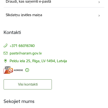
Draudi, kas saņemti e-pastā
Sīkdatņu izvēles maiņa
Kontakti
+371 66016740
E-pasts:
pasts@varam.gov.lv
Peldu iela 25, Rīga, LV-1494, Latvija
Visi kontakti
Sekojiet mums