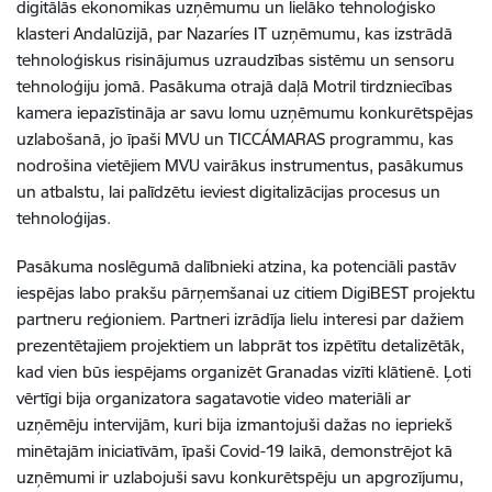
digitālās ekonomikas uzņēmumu un lielāko tehnoloģisko
klasteri Andalūzijā, par Nazaríes IT uzņēmumu, kas izstrādā
tehnoloģiskus risinājumus uzraudzības sistēmu un sensoru
tehnoloģiju jomā. Pasākuma otrajā daļā Motril tirdzniecības
kamera iepazīstināja ar savu lomu uzņēmumu konkurētspējas
uzlabošanā, jo īpaši MVU un TICCÁMARAS programmu, kas
nodrošina vietējiem MVU vairākus instrumentus, pasākumus
un atbalstu, lai palīdzētu ieviest digitalizācijas procesus un
tehnoloģijas.
Pasākuma noslēgumā dalībnieki atzina, ka potenciāli pastāv
iespējas labo prakšu pārņemšanai uz citiem DigiBEST projektu
partneru reģioniem. Partneri izrādīja lielu interesi par dažiem
prezentētajiem projektiem un labprāt tos izpētītu detalizētāk,
kad vien būs iespējams organizēt Granadas vizīti klātienē. Ļoti
vērtīgi bija organizatora sagatavotie video materiāli ar
uzņēmēju intervijām, kuri bija izmantojuši dažas no iepriekš
minētajām iniciatīvām, īpaši Covid-19 laikā, demonstrējot kā
uzņēmumi ir uzlabojuši savu konkurētspēju un apgrozījumu,