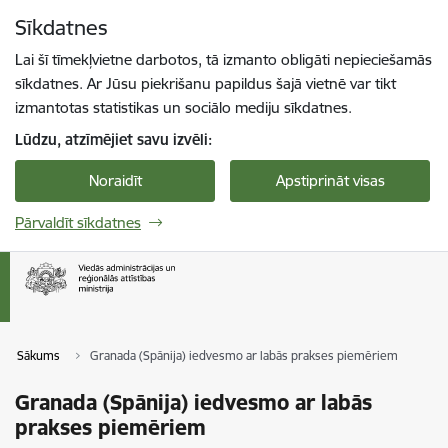
Pāriet uz lapas saturu
Sīkdatnes
Spied
lai meklētu
Enter
Lai šī tīmekļvietne darbotos, tā izmanto obligāti nepieciešamās
sīkdatnes. Ar Jūsu piekrišanu papildus šajā vietnē var tikt
izmantotas statistikas un sociālo mediju sīkdatnes.
Lūdzu, atzīmējiet savu izvēli:
Noraidīt
Apstiprināt visas
Pārvaldīt sīkdatnes
Sākums
Granada (Spānija) iedvesmo ar labās prakses piemēriem
Granada (Spānija) iedvesmo ar labās
prakses piemēriem