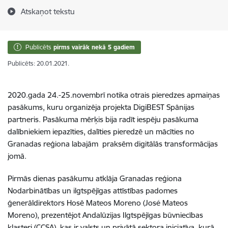
Atskaņot tekstu
Publicēts
pirms vairāk nekā 5 gadiem
Publicēts: 20.01.2021.
2020.gada 24.-25.novembrī notika otrais pieredzes apmaiņas
pasākums, kuru organizēja projekta DigiBEST Spānijas
partneris. Pasākuma mērķis bija radīt iespēju pasākuma
dalībniekiem iepazīties, dalīties pieredzē un mācīties no
Granadas reģiona labajām praksēm digitālās transformācijas
jomā.
Pirmās dienas pasākumu atklāja Granadas reģiona
Nodarbinātības un ilgtspējīgas attīstības padomes
ģenerāldirektors Hosē Mateos Moreno (José Mateos
Moreno), prezentējot Andalūzijas Ilgtspējīgas būvniecības
klasteri (CCSA), kas ir valsts un privātā sektora iniciatīva, kurā