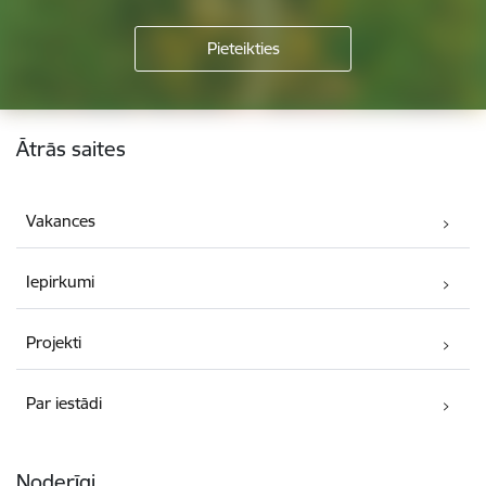
Kājene
Ātrās saites
Vakances
Iepirkumi
Projekti
Par iestādi
Noderīgi