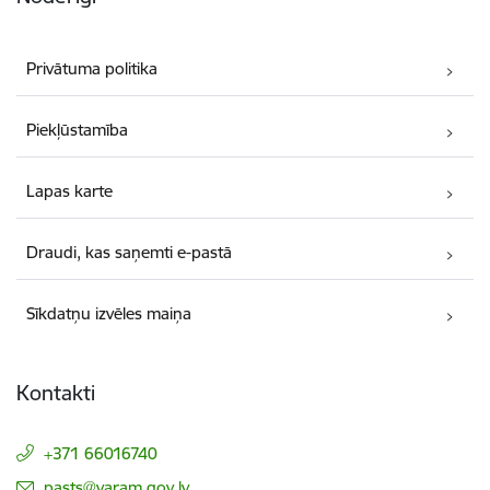
Privātuma politika
Piekļūstamība
Lapas karte
Draudi, kas saņemti e-pastā
Sīkdatņu izvēles maiņa
Kontakti
+371 66016740
E-pasts:
pasts@varam.gov.lv