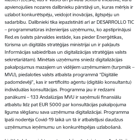
apvienojušies nozares dalībnieku pārstāvji un, kuras mērķis ir
uzlabot konkurētspēju, veidojot inovācijas, ilgtspēju un
sadarbību. Dalībnieki tika iepazīstināti arī ar DESARROLLO TIC
– programmatūras inženierijas uzņēmumu, ko apstiprinājusi
Red.es (valsts pārvaldes iestāde, kas pieder Enerģētikas,
tūrisma un digitālās stratēģijas ministrijai un ir pakļauts
Informācijas sabiedrības un digitalizācijas stratēģijas valsts
sekretariātam). Minētais uzņēmums sniedz digitalizācijas
pakalpojumus mazajiem un vidējiem uzņēmumiem (turpmāk –
MVU), piedaloties valsts atbalsta programmā “Digitālie
padomdevēji”, kas ir sertificēto aģentu (digitālo konsultantu)
individuālas konsultācijas. Programma jau ir redzami
panākumi – 133 Andalūzijas MVU ir saņēmuši finansiālu
atbalstu līdz pat EUR 5000 par konsultācijas pakalpojuma
līguma slēgšanu sava uzņēmuma digitalizācijai. Programma
īpaši noderēja Covid-19 laikā un tā ir atbalstījusi daudzus
uzņēmumus ieņēmumu un konkurētspējas uzlabošanā.