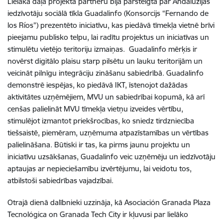
Lielākā daļa projekta partneru bija pārsteigta par Andalūzijas
iedzīvotāju sociālā tīkla Guadalinfo (Konsorcijs “Fernando de
los Ríos”) prezentēto iniciatīvu, kas piedāvā tīmekļa vietnē brīvi
pieejamu publisko telpu, lai radītu projektus un iniciatīvas un
stimulētu vietējo teritoriju izmaiņas. Guadalinfo mērķis ir
novērst digitālo plaisu starp pilsētu un lauku teritorijām un
veicināt pilnīgu integrāciju zināšanu sabiedrībā. Guadalinfo
demonstrē iespējas, ko piedāvā IKT, īstenojot dažādas
aktivitātes uzņēmējiem, MVU un sabiedrībai kopumā, kā arī
cenšas palielināt MVU tīmekļa vietņu izveides vērtību,
stimulējot izmantot priekšrocības, ko sniedz tirdzniecība
tiešsaistē, piemēram, uzņēmuma atpazīstamības un vērtības
palielināšana. Būtiski ir tas, ka pirms jaunu projektu un
iniciatīvu uzsākšanas, Guadalinfo veic uzņēmēju un iedzīvotāju
aptaujas ar nepieciešamību izvērtējumu, lai veidotu tos,
atbilstoši sabiedrības vajadzībai.
Otrajā dienā dalībnieki uzzināja, kā Asociación Granada Plaza
Tecnológica on Granada Tech City ir kļuvusi par lielāko